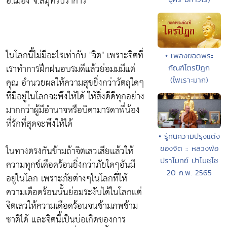
อ.เมือง จ.สมุทรปราการ
ในโลกนี้ไม่มีอะไรเท่ากับ "จิต" เพราะจิตที่
• เพลงยอดพระ
เราทำการฝึกฝนอบรมดีแล้วย่อมมมีแต่
กัณฑ์ไตรปิฎก
คุณ อำนวยผลให้ความสุขยิ่งกว่าวัตถุใดๆ
(ไพเราะมาก)
ที่มีอยู่ในโลกจะพึงให้ได้ ให้สิ่งดีดีทุกอย่าง
มากกว่าผู้มีอำนาจหรือบิดามารดาพี่น้อง
ที่รักที่สุดจะพึงให้ได้
• รู้ทันความปรุงแต่ง
ในทางตรงกันข้ามถ้าจิตเลวเสียแล้วให้
ของจิต :: หลวงพ่อ
ปราโมทย์ ปาโมชฺโช
ความทุกข์เดือดร้อนยิ่งกว่าภัยใดๆอันมี
20 ก.พ. 2565
อยู่ในโลก เพราะภัยต่างๆในโลกที่ให้
ความเดือดร้อนนั้นย่อมระงับได้ในโลกแต่
จิตเลวให้ความเดือดร้อนจนข้ามภพข้าม
ชาติได้ และจิตนี้เป็นบ่อเกิดของการ