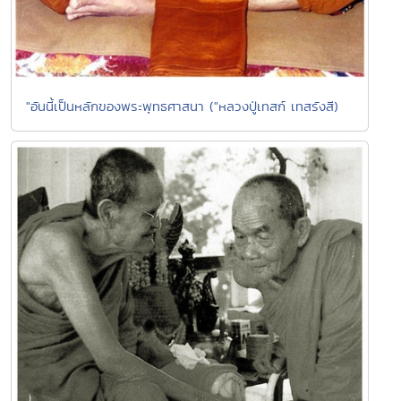
"อันนี้เป็นหลักของพระพุทธศาสนา ("หลวงปู่เทสก์ เทสรังสี)