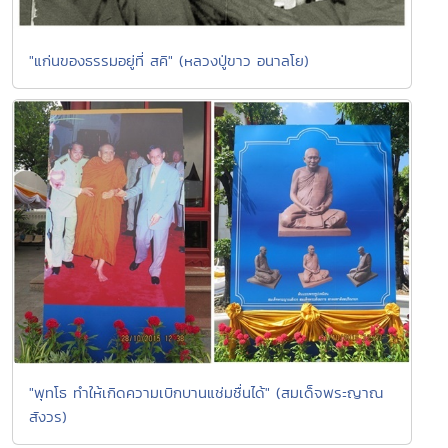
"แก่นของธรรมอยู่ที่ สคิ" (หลวงปู่ขาว อนาลโย)
"พุทโธ ทำให้เกิดความเบิกบานแช่มชื่นได้" (สมเด็จพระญาณ
สังวร)