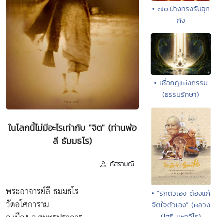
• ๗๐.ปางทรงรับอุท
กัง
• เชื่อกฎแห่งกรรม
(ธรรมรักษา)
ในโลกนี้ไม่มีอะไรเท่ากับ "จิต" (ท่านพ่อ
ลี ธัมมธโร)
ภัสรามณี
พระอาจารย์ลี ธมฺมธโร
• "รักตัวเอง ต้องแก้
วัดอโศการาม
จิตใจตัวเอง" (หลวง
ปู่ศรี มหาวีโร)