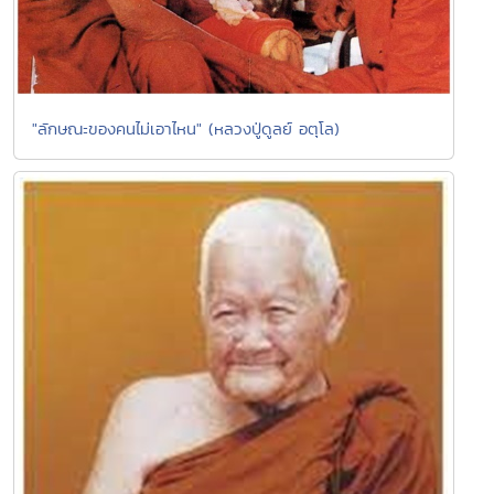
"ลักษณะของคนไม่เอาไหน" (หลวงปู่ดูลย์ อตุโล)