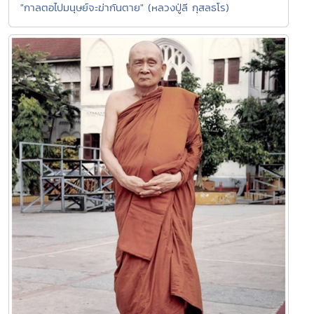
"กาลตอไปมนุษย์จะฆ่ากันตาย" (หลวงปู่ลี กุสลธโร)