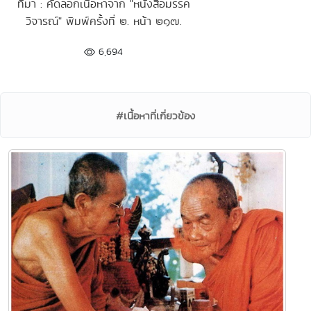
ที่มา : คัดลอกเนื้อหาจาก "หนังสือมรรค
วิจารณ์" พิมพ์ครั้งที่ ๒. หน้า ๒๑๗.
6,694
#เนื้อหาที่เกี่ยวข้อง