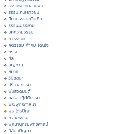
ธรรมะจากหลวงพ่อ
ธรรมะกับเยาวชน
นิทานธรรมะบันเทิง
ธรรมะบรรยาย
บทความธรรมะ
กวีธรรมะ
คติธรรม คำคม โดนใจ
กรรม
ศีล
บุญทาน
สมาธิ
วิปัสสนา
ปริวาสกรรม
ฟังสวดมนต์
คอร์สปฏิบัติธรรม
พระพุทธศาสนา
พระไตรปิฏก
หัวข้อธรรม
พจนานุกรมพุทธศาสน์
มิลินทปัญหา