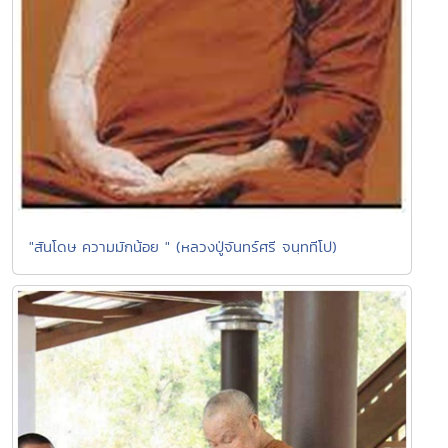
"สันโดษ ความมักน้อย " (หลวงปู่จันทร์ศรี จนฺททีโป)