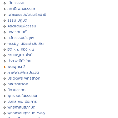
เสียงธรรม
สถานีเพลงธรรมะ
เพลงธรรมะ/ดนตรีสมาธิ
ธรรมะปฏิบัติ
คลังแสงแห่งธรรม
บทสวดมนต์
หลักธรรมนำสุขฯ
กรรมฐานประจำวันเกิด
ฮีต ๑๒ คอง ๑๔
งานบุญประจำปี
ประเพณีทั่วไทย
พระพุทธเจ้า
ภาพพระพุทธประวัติ
ประวัติพระพุทธสาวก
ทศชาติชาดก
นิทานชาดก
พุทธวจนในธรรมบท
มงคล ๓๘ ประการ
พุทธศาสนสุภาษิต
พุทธศาสนสุภาษิต ๖๒๑