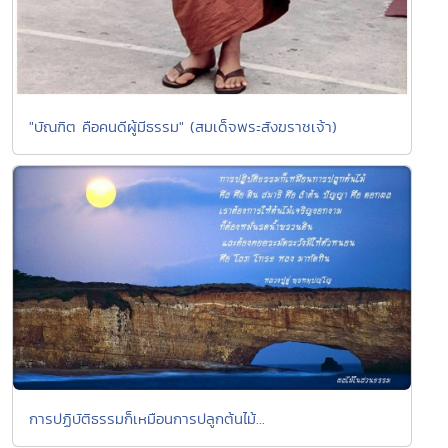
"บัณฑิต คือคนดีผู้มีธรรม" (สมเด็จพระสังฆราชเจ้า)
การปฏิบัติธรรมก็เหมือนการปลูกต้นไม้...