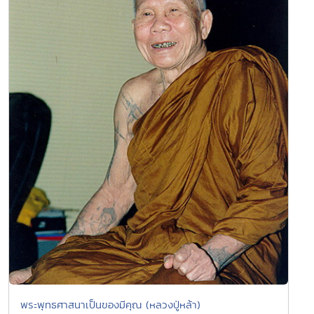
พระพุทธศาสนาเป็นของมีคุณ (หลวงปู่หล้า)