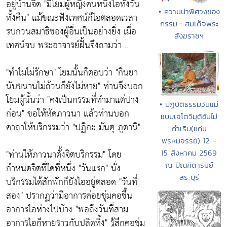
อยู่บ้านจีด
"มีโยมผู้หญิงคนหนึ่งไอทั้งวัน
• ความน่าพิศวงของ
ทั้งคืน"
แม้ขณะฟังเทศน์ก็ไอตลอดเวลา
กรรม : สมเด็จพระ
รบกวนสมาธิของผู้อื่นเป็นอย่างยิ่ง เมื่อ
สังฆราชฯ
เทศน์จบ พระอาจารย์ฝั้นจึงถามว่า ..
"ทำไมไม่รักษา"
โยมนั้นก็ตอบว่า
"กินยา
นับขนานไม่ถ้วนก็ยังไม่หาย"
ท่านจึงบอก
โยมผู้นั้นว่า
"คงเป็นกรรมที่ทำมาแต่ปาง
• ปฏิบัติธรรมวันแม่
ก่อน"
ขอให้หัดภาวนา แล้วท่านบอก
แบบเจโตวิมุติอันไม่
คาถาให้บริกรรมว่า
"ปฏิกะ มันตุ ภูตานิ"
กำเริบ(แก่น
พรหมจรรย์) 12 -
"ท่านให้ภาวนาตั้งจิตบริกรรม"
โดย
15 สิงหาคม 2569
ณ ปัณฑิตารมย์
กำหนดจิตที่ใดที่หนึ่ง
"วันแรก"
นั่ง
สระบุรี
บริกรรมได้สักพักก็ยังไออยู่ตลอด
"วันที่
สอง"
ปรากฏว่ามีอาการค่อยชุ่มคอขึ้น
อาการไอห่างไปบ้าง
"พอถึงวันที่สาม
อาการไอก็หายราวกับปลิดทิ้ง"
รู้สึกคอชุ่ม