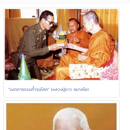
"เมตตาธรรมค้ำจุนโลก" (หลวงปู่ขาว อนาลโย)