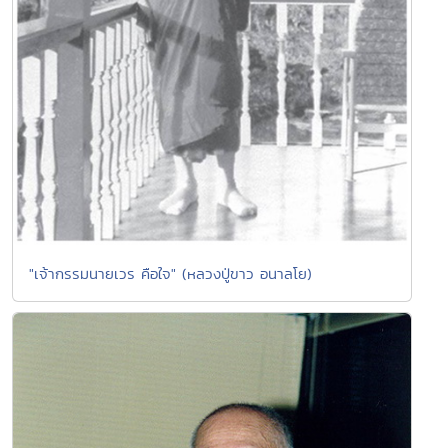
"เจ้ากรรมนายเวร คือใจ" (หลวงปู่ขาว อนาลโย)