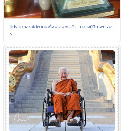
ไม่ประมาทอาจได้ตามเสด็จพระพุทธเจ้า : หลวงปู่สิม พุทธาจา
โร