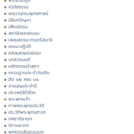
พระไตรปิฏก
หัวข้อธรรม
พจนานุกรมพุทธศาสน์
มิลินทปัญหา
เสียงธรรม
สถานีเพลงธรรมะ
เพลงธรรมะ/ดนตรีสมาธิ
ธรรมะปฏิบัติ
คลังแสงแห่งธรรม
บทสวดมนต์
หลักธรรมนำสุขฯ
กรรมฐานประจำวันเกิด
ฮีต ๑๒ คอง ๑๔
งานบุญประจำปี
ประเพณีทั่วไทย
พระพุทธเจ้า
ภาพพระพุทธประวัติ
ประวัติพระพุทธสาวก
ทศชาติชาดก
นิทานชาดก
พุทธวจนในธรรมบท