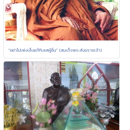
"อย่าไปเพ่งเล็งแก้กิเลสผู้อื่น" (สมเด็จพระสังฆราชเจ้า)