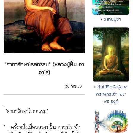
• วิสาขบูชา
"คาถารักษาโรคกรรม" (หลวงปู่ฝั้น อา
จาโร)
วิริยะ12
• ต้นไม้ที่ตรัสรู้ของ
พระพุทธเจ้า ๒๙
พระองค์
.
"คาถารักษาโรคกรรม"
" .. ครั้งหนึ่งเมื่อหลวงปู่ฝั้น อาจาโร พัก