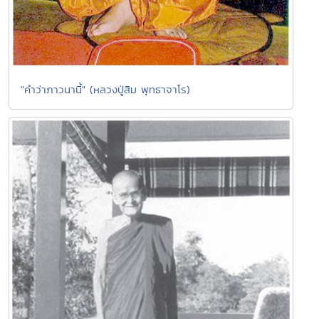
"คำว่าภาวนานี้" (หลวงปู่สิม พุทธาจาโร)