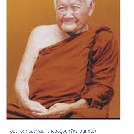
"ขันติ อดทนอดกลั้น" (หลวงปู่จันทร์ศรี จนฺททีโป)