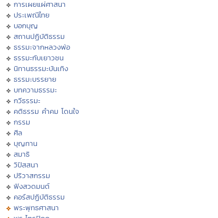
การเผยแผ่ศาสนา
ประเพณีไทย
บอกบุญ
สถานปฏิบัติธรรม
ธรรมะจากหลวงพ่อ
ธรรมะกับเยาวชน
นิทานธรรมะบันเทิง
ธรรมะบรรยาย
บทความธรรมะ
กวีธรรมะ
คติธรรม คำคม โดนใจ
กรรม
ศีล
บุญทาน
สมาธิ
วิปัสสนา
ปริวาสกรรม
ฟังสวดมนต์
คอร์สปฏิบัติธรรม
พระพุทธศาสนา