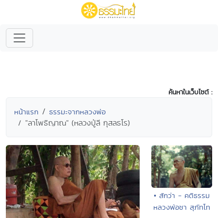
ค้นหาในเว็บไซต์ :
หน้าแรก
ธรรมะจากหลวงพ่อ
"ลาโพธิญาณ" (หลวงปู่ลี กุสลธโร)
• สักว่า - คติธรรม
หลวงพ่อชา สุภัทโท