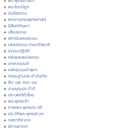
พระพุทธศาสนา
พระไตรปิฏก
หัวข้อธรรม
พจนานุกรมพุทธศาสน์
มิลินทปัญหา
เสียงธรรม
สถานีเพลงธรรมะ
เพลงธรรมะ/ดนตรีสมาธิ
ธรรมะปฏิบัติ
คลังแสงแห่งธรรม
บทสวดมนต์
หลักธรรมนำสุขฯ
กรรมฐานประจำวันเกิด
ฮีต ๑๒ คอง ๑๔
งานบุญประจำปี
ประเพณีทั่วไทย
พระพุทธเจ้า
ภาพพระพุทธประวัติ
ประวัติพระพุทธสาวก
ทศชาติชาดก
นิทานชาดก