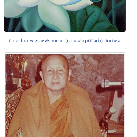
ศีล ๕ โดย พระราชพรหมยาน (หลวงพ่อฤาษีลิงดำ) วัดท่าซุง