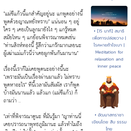
"แม่ชีแก้วนี้แกสำคัญอยู่นะ แกพูดอย่างนี้
พูดด้วยญาณหยั่งทราบ" แน่นอน ๆ อยู่
ใคร ๆ เคยเป็นลูกมายังไง ๆ แกรู้หมด
• [15 นาที] สมาธิ
สมัยไหน ๆ แกย้อนพิจารณาหมดเช่น
เพื่อการปล่อยวาง |
"ท่านสิงห์ทองนี้ รู้สึกว่าแกรักมากเลยนะ
โรคหายถ้าใจเบา |
ผู้เฒ่าแม่แก้วนี่ว่าเคยผูกพันกันมานาน"
Meditation for
relaxation and
inner peace
เรื่องนี้เราก็ไม่เคยพูดนะอย่างนี้นะ
"เพราะมันเป็นเรื่องผ่านมาแล้ว ไม่ทราบ
พูดหาอะไร" ทีนี้เวลามันสัมผัส เราก็พูด
บ้างมันนานแล้ว แล้วแก (แม่ชีแก้ว) ก็
ถามว่า ..
"เท่าที่พิจารณาดูนะ ที่มันรู้มา "ญาท่านนี่
• อัฒมาสกราชา
เขียนโดย สืบ ธรรม
เคยปรารถนาพุทธภูมิมานะ แล้วทำไมถึง
ไทย