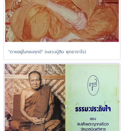
"ตายอยู่ในกองทุกข์" (หลวงปู่สิม พุทฺธาจาโร)