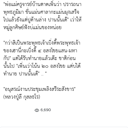
"พ่อแม่ครูจารย์บ้านตาดเพิ่นว่า ปรารถนา
พุทธภูมิมา ขั่นแม่นศาลากะแม่นมุงเสร็จ
ไปแล้วยังแต่ปูด้านล่าง ปานนั้นเด๊" เว่าให้
หมู่ลูกศิษย์ฟังบ่แม่นของหน่อย
"กว่าสิเป็นพระพุทธเจ้าเบิ่งดิ๊พระพุทธเจ้า
ของเฮานี่กะเบิ่งดิ๊ ๔ อสงไขยแสน-มหา
กัป" แต่ได้รับทำนายแล้วเด๊ะ ชาติก่อน
นั้นไป "เพิ่นเว่าโน้น ๒๐ อสงไขย แต่บ่ได้
ทำนาย ปานนั้นเด๊" .. "
"อนุสรณ์งานประชุมเพลิงสรีระสังขาร"
(หลวงปู่ลี กุสลธโร)
6,690