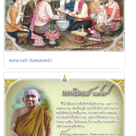
สงกรานต์-วันครอบครัว