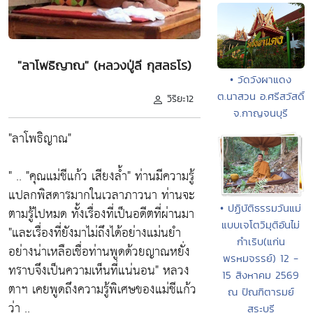
"ลาโพธิญาณ" (หลวงปู่ลี กุสลธโร)
• วัดวังผาแดง
ต.นาสวน อ.ศรีสวัสดิ์
วิริยะ12
จ.กาญจนบุรี
"ลาโพธิญาณ"
" .. "คุณแม่ชีแก้ว เสียงล้ำ" ท่านมีความรู้
แปลกพิสดารมากในเวลาภาวนา ท่านจะ
• ปฏิบัติธรรมวันแม่
ตามรู้ไปหมด ทั้งเรื่องที่เป็นอดีตที่ผ่านมา
แบบเจโตวิมุติอันไม่
"และเรื่องที่ยังมาไม่ถึงได้อย่างแม่นยำ
กำเริบ(แก่น
อย่างน่าเหลือเชื่อท่านพูดด้วยญาณหยั่ง
พรหมจรรย์) 12 -
ทราบจึงเป็นความเห็นที่แน่นอน" หลวง
15 สิงหาคม 2569
ตาฯ เคยพูดถึงความรู้พิเศษของแม่ชีแก้ว
ณ ปัณฑิตารมย์
ว่า ..
สระบุรี