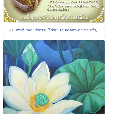
"พระนิพนธ์ ๗๙ เชื่อกรรมไว้ก่อน" (สมเด็จพระสังฆราชเจ้า)