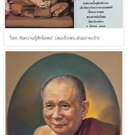
"โลภ คือความรู้สึกไม่พอ" (สมเด็จพระสังฆราชเจ้า)