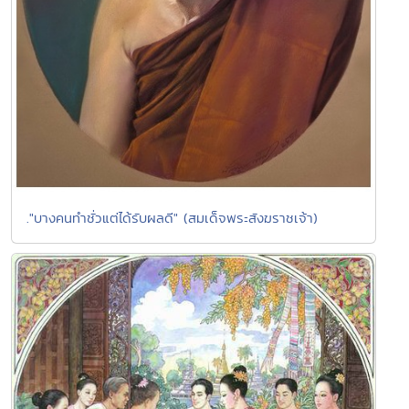
."บางคนทำชั่วแต่ได้รับผลดี" (สมเด็จพระสังฆราชเจ้า)