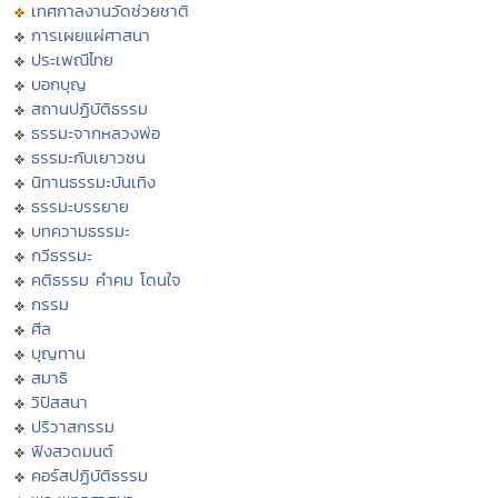
เทศกาลงานวัดช่วยชาติ
การเผยแผ่ศาสนา
ประเพณีไทย
บอกบุญ
สถานปฏิบัติธรรม
ธรรมะจากหลวงพ่อ
ธรรมะกับเยาวชน
นิทานธรรมะบันเทิง
ธรรมะบรรยาย
บทความธรรมะ
กวีธรรมะ
คติธรรม คำคม โดนใจ
กรรม
ศีล
บุญทาน
สมาธิ
วิปัสสนา
ปริวาสกรรม
ฟังสวดมนต์
คอร์สปฏิบัติธรรม