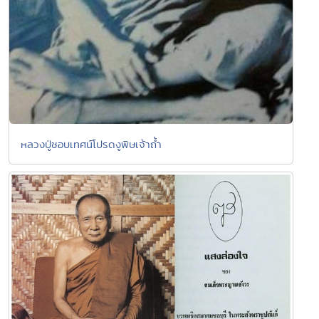
หลวงปู่ชอบเทศน์โปรดงูพิษเจ้าถ้ำ