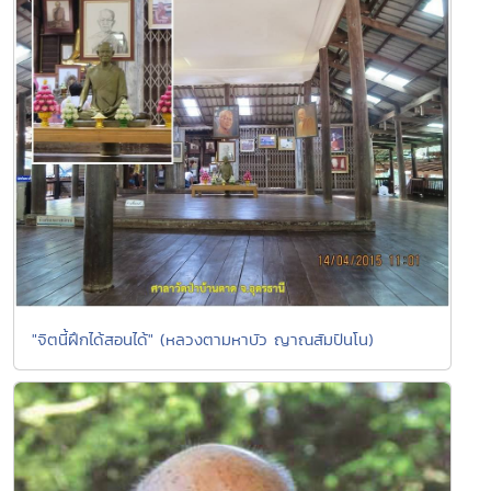
"จิตนี้ฝึกได้สอนได้" (หลวงตามหาบัว ญาณสัมปันโน)