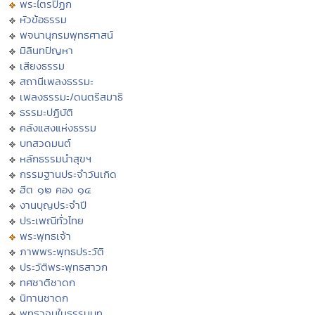
พระไตรปิฏก
หัวข้อธรรม
พจนานุกรมพุทธศาสน์
มิลินทปัญหา
เสียงธรรม
สถานีเพลงธรรมะ
เพลงธรรมะ/ดนตรีสมาธิ
ธรรมะปฏิบัติ
คลังแสงแห่งธรรม
บทสวดมนต์
หลักธรรมนำสุขฯ
กรรมฐานประจำวันเกิด
ฮีต ๑๒ คอง ๑๔
งานบุญประจำปี
ประเพณีทั่วไทย
พระพุทธเจ้า
ภาพพระพุทธประวัติ
ประวัติพระพุทธสาวก
ทศชาติชาดก
นิทานชาดก
พุทธวจนในธรรมบท