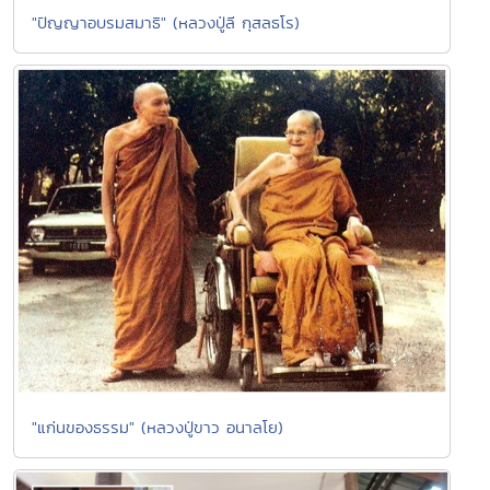
"ปัญญาอบรมสมาธิ" (หลวงปู่ลี กุสลธโร)
"แก่นของธรรม" (หลวงปู่ขาว อนาลโย)