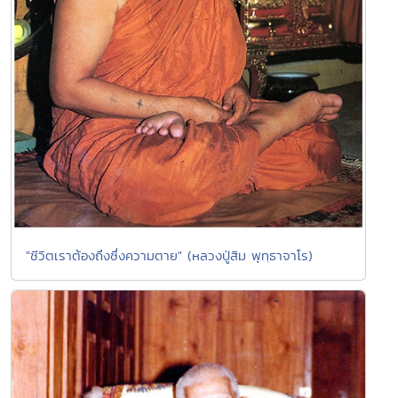
"ชีวิตเราต้องถึงซึ่งความตาย" (หลวงปู่สิม พุทฺธาจาโร)