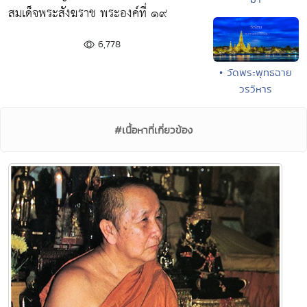
สมเด็จพระสังฆราช พระองค์ที่ ๑๙
6,778
• วัดพระพุทธฉาย
วรวิหาร
#เนื้อหาที่เกี่ยวข้อง