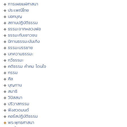
การเผยแผ่ศาสนา
ประเพณีไทย
บอกบุญ
สถานปฏิบัติธรรม
ธรรมะจากหลวงพ่อ
ธรรมะกับเยาวชน
นิทานธรรมะบันเทิง
ธรรมะบรรยาย
บทความธรรมะ
กวีธรรมะ
คติธรรม คำคม โดนใจ
กรรม
ศีล
บุญทาน
สมาธิ
วิปัสสนา
ปริวาสกรรม
ฟังสวดมนต์
คอร์สปฏิบัติธรรม
พระพุทธศาสนา