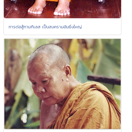
การต่อสู้กามกิเลส เป็นสงครามอันยิ่งใหญ่