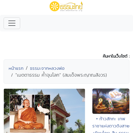
ค้นหาในเว็บไซต์ :
หน้าแรก
ธรรมะจากหลวงพ่อ
"เมตตาธรรม ค้ำจุนโลก" (สมเด็จพระญาณสังวร)
• ท้าวสักกะ เทพ
ราชาแห่งตาวติงสา๒
เขียนโดย สืบ ธรรม