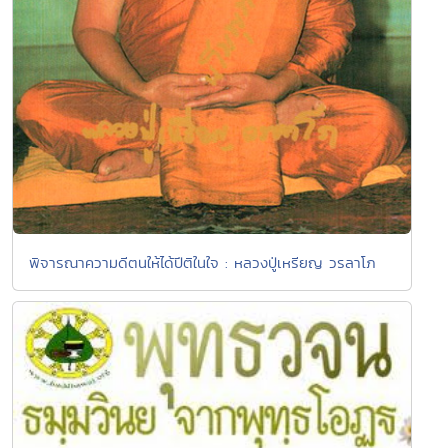
พิจารณาความดีตนให้ได้ปีติในใจ : หลวงปู่เหรียญ วรลาโภ