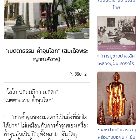
ไทย
"เมตตาธรรม ค้ำจุนโลก" (สมเด็จพระ
• "การบูชาอย่างเลิศ"
ญาณสังวร)
(หลวงปู่ฝั้น อาจาโร)
วิริยะ12
"โลโก ปตฺถมฺภิกา เมตฺตา"
"เมตตาธรรม ค้ำจุนโลก"
" ..
"การค้ำจุนของเมตตาก็เป็นสิ่งที่เข้าใจ
ได้ยาก"
ไม่เหมือนกับการค้ำจุนของเครื่อง
• ๔๙.ปางคันธารราฐ
ค้ำจุนอันเป็นวัตถุทั้งหลาย
"อันวัตถุ
หรือปางขอฝน ( ยืน