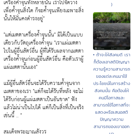
เครื่องค้ำจุนทั้งหลายนั้น เราไปจัดวาง
)
เพื่อค้ำจุนสิ่งใด ก็จะค้ำจุนเพียงเฉพาะสิ่ง
นั้นให้มั่นคงดำรงอยู่"
"แต่เมตตาเครื่องค้ำจุนนั้น"
มิได้เป็นแบบ
เดียวกับวัตถุเครื่องค้ำจุน
"เราแผ่เมตตา
ไปในผู้อื่นสัตว์อื่น ผู้ที่ได้รับผลจากเมตตา
• ถ้าจะให้สังคมดี เรา
เครื่องค้ำจุนก่อนผู้อื่นสัตว์อื่น คือตัวเราผู้
ก็ต้องเอาสติปัญญา
แผ่เมตตานั้นเอง"
ความรู้ความสามารถ
ของแต่ละคนมาใช้
แม้ผู้อื่นสัตว์อื่นจะได้รับความค้ำจุนจาก
ประโยชน์ในการสร้าง
เมตตาของเรา
"แต่ก็จะได้รับที่หลัง จะไม่
สังคมนั้น คือต้องให้
ได้รับก่อนผู้แผ่เมตตาเป็นอันขาด"
ฟัง
คนมีโอกาสและ
สามารถใช้โอกาสที่จะ
แล้วไม่น่าเป็นไปได้ แต่ก็เป็นสิ่งที่เป็นจริง
แสดงหรือเสนอสติ
เช่นนี้ .. "
ปัญญาความ
สามารถของเขาออก
สมเด็จพระญาณสังวร
มา