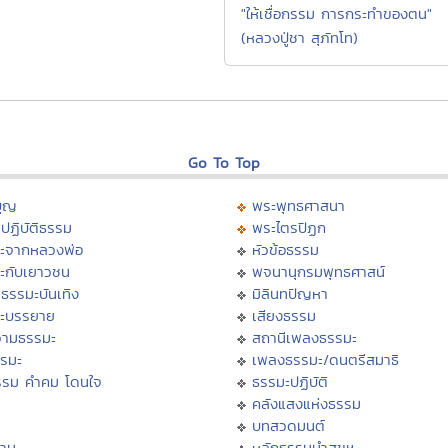
"ให้เชื่อกรรม การกระทำของตน"
(หลวงปู่ชา สุภัทโท)
Go To Top
บุญ
พระพุทธศาสนา
ปฏิบัติธรรม
พระไตรปิฏก
ะจากหลวงพ่อ
หัวข้อธรรม
ะกับเยาวชน
พจนานุกรมพุทธศาสน์
ธรรมะบันเทิง
มิลินทปัญหา
ะบรรยาย
เสียงธรรม
ามธรรมะ
สถานีเพลงธรรมะ
รรมะ
เพลงธรรมะ/ดนตรีสมาธิ
รรม คำคม โดนใจ
ธรรมะปฏิบัติ
ม
คลังแสงแห่งธรรม
บทสวดมนต์
าน
หลักธรรมนำสุขฯ