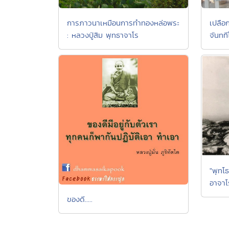
การภาวนาเหมือนการทำทองหล่อพระ
เปลือก
: หลวงปู่สิม พุทธาจาโร
จันทที
"พุทโธ
อาจาโ
ของดี.....