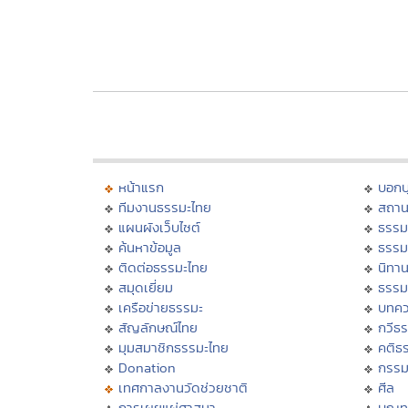
หน้าแรก
บอก
ทีมงานธรรมะไทย
สถาน
แผนผังเว็บไซต์
ธรรม
ค้นหาข้อมูล
ธรรม
ติดต่อธรรมะไทย
นิทาน
สมุดเยี่ยม
ธรรม
เครือข่ายธรรมะ
บทคว
สัญลักษณ์ไทย
กวีธ
มุมสมาชิกธรรมะไทย
คติธ
Donation
กรร
เทศกาลงานวัดช่วยชาติ
ศีล
การเผยแผ่ศาสนา
บุญท