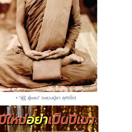
• "ผู้รู้ ผู้หลง" (หลวงปู่ชา สุภัทโท)