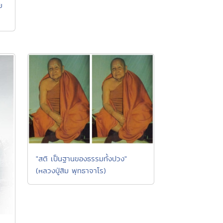
ย
"สติ เป็นฐานของธรรมทั้งปวง"
(หลวงปู่สิม พุทธาจาโร)