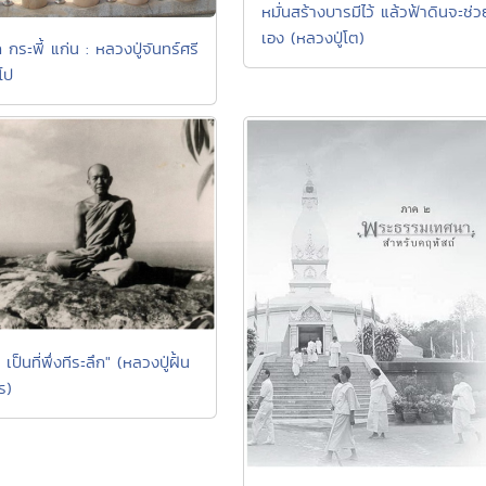
หมั่นสร้างบารมีไว้ แล้วฟ้าดินจะช่ว
เอง (หลวงปู่โต)
 กระพี้ แก่น : หลวงปู่จันทร์ศรี
โป
 เป็นที่พึ่งทีระลึก" (หลวงปู่ฝั้น
ร)