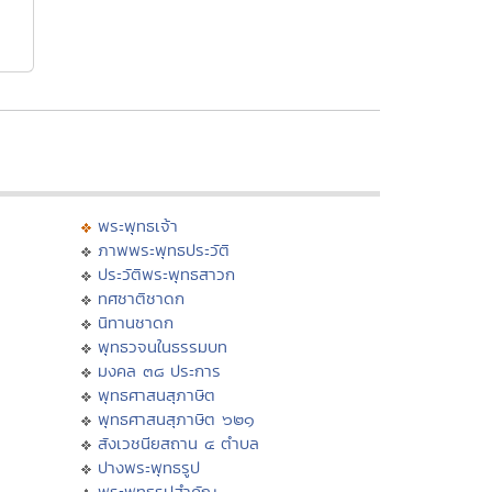
พระพุทธเจ้า
ภาพพระพุทธประวัติ
ประวัติพระพุทธสาวก
ทศชาติชาดก
นิทานชาดก
พุทธวจนในธรรมบท
มงคล ๓๘ ประการ
พุทธศาสนสุภาษิต
พุทธศาสนสุภาษิต ๖๒๑
สังเวชนียสถาน ๔ ตำบล
ปางพระพุทธรูป
พระพุทธรูปสำคัญ