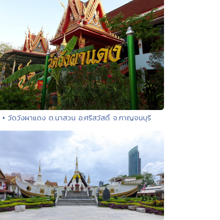
• วัดวังผาแดง ต.นาสวน อ.ศรีสวัสดิ์ จ.กาญจนบุรี