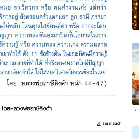
โดยหลวงพ่อฤาษีลิงดำ
•
sarinalich