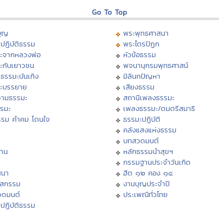
Go To Top
บุญ
พระพุทธศาสนา
ปฏิบัติธรรม
พระไตรปิฏก
ะจากหลวงพ่อ
หัวข้อธรรม
ะกับเยาวชน
พจนานุกรมพุทธศาสน์
ธรรมะบันเทิง
มิลินทปัญหา
ะบรรยาย
เสียงธรรม
ามธรรมะ
สถานีเพลงธรรมะ
รรมะ
เพลงธรรมะ/ดนตรีสมาธิ
รรม คำคม โดนใจ
ธรรมะปฏิบัติ
ม
คลังแสงแห่งธรรม
บทสวดมนต์
าน
หลักธรรมนำสุขฯ
กรรมฐานประจำวันเกิด
สนา
ฮีต ๑๒ คอง ๑๔
าสกรรม
งานบุญประจำปี
วดมนต์
ประเพณีทั่วไทย
ปฏิบัติธรรม