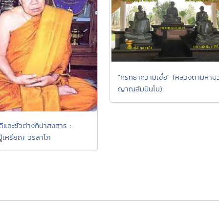
"ศรัทธาความเชื่อ" (หลวงตามหาบั
ญาณสัมปันโน)
ดีและชั่วต่างก็น่าสงสาร :
ู่เหรียญ วรลาโภ