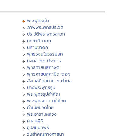
พระพุทธเจ้า
ภาพพระพุทธประวัติ
ประวัติพระพุทธสาวก
ทศชาติชาดก
นิทานชาดก
พุทธวจนในธรรมบท
มงคล ๓๘ ประการ
พุทธศาสนสุภาษิต
พุทธศาสนสุภาษิต ๖๒๑
สังเวชนียสถาน ๔ ตำบล
ปางพระพุทธรูป
พระพุทธรูปสำคัญ
พระพุทธศาสนาในไทย
ทำเนียบวัดไทย
พระอารามหลวง
ศาสนพิธี
อุปสมบทพิธี
วันสำคัญทางศาสนา