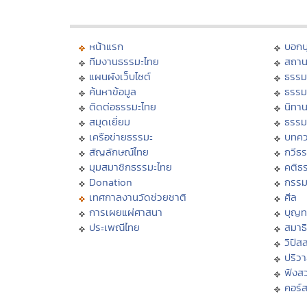
หน้าแรก
บอก
ทีมงานธรรมะไทย
สถาน
แผนผังเว็บไซต์
ธรรม
ค้นหาข้อมูล
ธรรม
ติดต่อธรรมะไทย
นิทาน
สมุดเยี่ยม
ธรรม
เครือข่ายธรรมะ
บทคว
สัญลักษณ์ไทย
กวีธ
มุมสมาชิกธรรมะไทย
คติธ
Donation
กรร
เทศกาลงานวัดช่วยชาติ
ศีล
การเผยแผ่ศาสนา
บุญท
ประเพณีไทย
สมาธิ
วิปัส
ปริว
ฟังส
คอร์ส