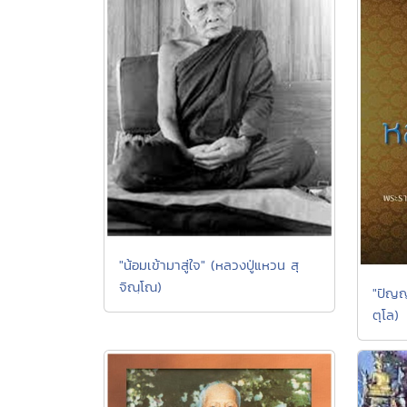
"น้อมเข้ามาสู่ใจ" (หลวงปู่แหวน สุ
จิณฺโณ)
"ปัญญ
ตุโล)