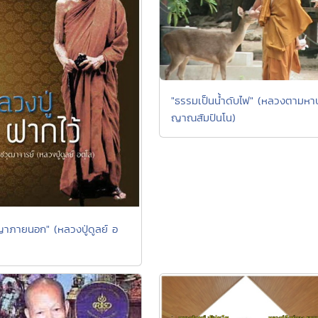
"ธรรมเป็นน้ำดับไฟ" (หลวงตามหาบ
ญาณสัมปันโน)
าภายนอก" (หลวงปู่ดูลย์ อ