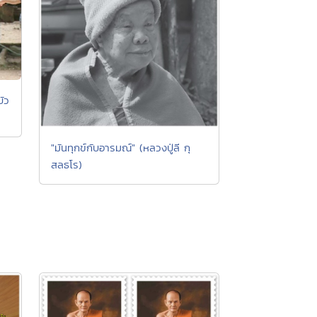
ัว
"มันทุกข์กับอารมณ์" (หลวงปู่ลี กุ
สลธโร)