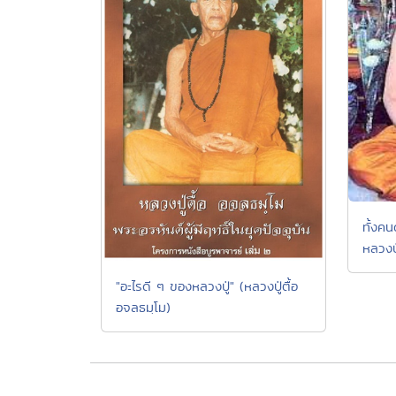
ทั้งคน
หลวงป
"อะไรดี ๆ ของหลวงปู่" (หลวงปู่ตื้อ
อจลธมฺโม)