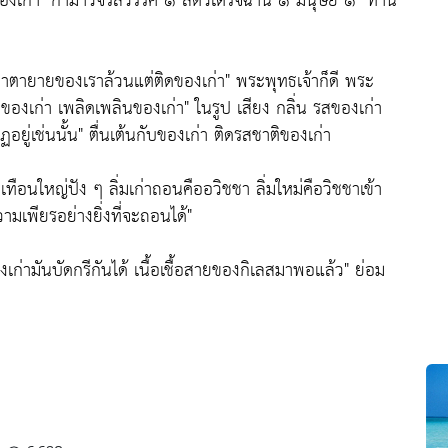
ของเก่า" กามาวจรสวรรค์ ๑ สัตว์เดรัจฉาน ๑ มนุษย์ ๑ "ท่าน
ย่าตายายของเราล้วนแต่ติดของเก่า" พระพุทธเจ้าก็ดี พระ
็ติดของเก่า เพลิดเพลินของเก่า" ในรูป เสียง กลิ่น รสของเก่า
กฏอยู่เช่นนั้น" ตื่นเต้นกับของเก่า ติดรสชาติของเก่า
ทือนใหญ่ปัง ๆ ลิ่มเก่าถอนคืออวิชชา ลิ่มใหม่คือวิชชาเข้า
ามเพียรอย่างยิ่งที่จะถอนได้"
่ามันบัดกรีกันได้ เนื้อเชื้อสายของกิเลสมาพอแล้ว" ย่อม