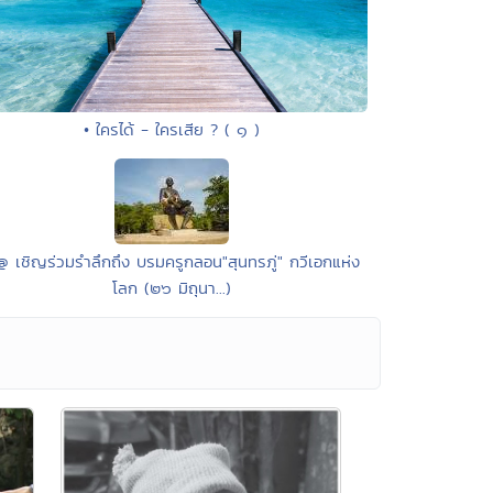
• ใครได้ - ใครเสีย ? ( ๑ )
@ เชิญร่วมรำลึกถึง บรมครูกลอน"สุนทรภู่" กวีเอกแห่ง
โลก (๒๖ มิถุนา...)