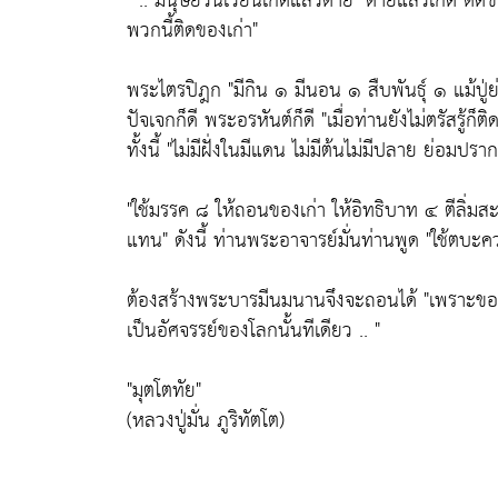
" .. มนุษย์วนเวียนเกิดแล้วตาย "ตายแล้วเกิด ติด
พวกนี้ติดของเก่า"
พระไตรปิฎก "มีกิน ๑ มีนอน ๑ สืบพันธุ์ ๑ แม้ปู่
ปัจเจกก็ดี พระอรหันต์ก็ดี "เมื่อท่านยังไม่ตรัสรู้ก
ทั้งนี้ "ไม่มีฝั่งในมีแดน ไม่มีต้นไม่มีปลาย ย่อมปรา
"ใช้มรรค ๘ ให้ถอนของเก่า ให้อิทธิบาท ๔ ตีลิ่มสะเ
แทน" ดังนี้ ท่านพระอาจารย์มั่นท่านพูด "ใช้ตบะคว
ต้องสร้างพระบารมีนมนานจึงจะถอนได้ "เพราะของเก
เป็นอัศจรรย์ของโลกนั้นทีเดียว .. "
"มุตโตทัย"
(หลวงปู่มั่น ภูริทัตโต)