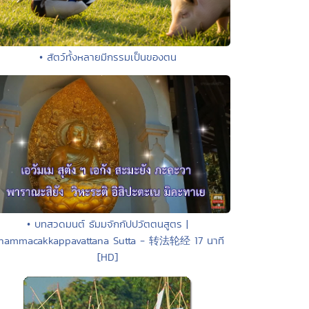
• สัตว์ทั้งหลายมีกรรมเป็นของตน
• บทสวดมนต์ ธัมมจักกัปปวัตตนสูตร |
hammacakkappavattana Sutta - 转法轮经 17 นาที
[HD]