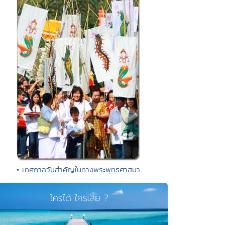
• เทศกาลวันสำคัญในทางพระพุทธศาสนา