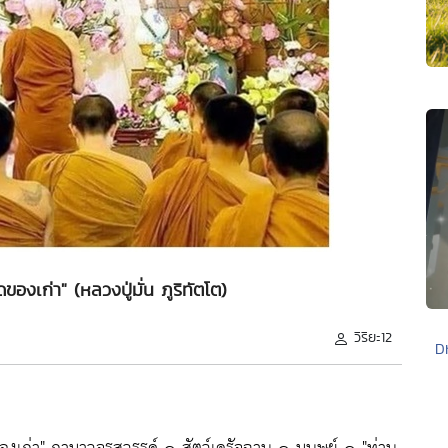
ของเก่า" (หลวงปู่มั่น ภูริทัตโต)
วิริยะ12
D