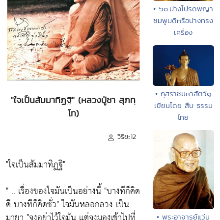
• ๖๐.ปางโปรดพญา
ชมพูบดีหรือปางทรง
เครื่อง
• กุสราชมหาสัตว์๑
"ใจเป็นสัมมาทิฏฐิ" (หลวงปู่ชา สุภทฺ
เขียนโดย สืบ ธรรม
โท)
ไทย
วิริยะ12
"ใจเป็นสัมมาทิฏฐิ"
" .. เรื่องของใจมันเป็นอย่างนี้ "บางทีก็คิด
ดี บางทีก็คิดชั่ว" ใจมันหลอกลวง เป็น
มายา "จงอย่าไว้ใจมัน แต่จงมองเข้าไปที่
• พระอาจารย์แว่น