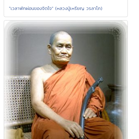
"เวลาพักผ่อนของจิตใจ" (หลวงปู่เหรียญ วรลาโภ)