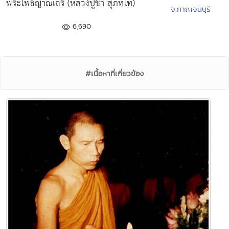
พระโพธิญาณเถร (หลวงปู่ชา สุภทฺโท)
จ.กาญจนบุรี
6,690
#เนื้อหาที่เกี่ยวข้อง