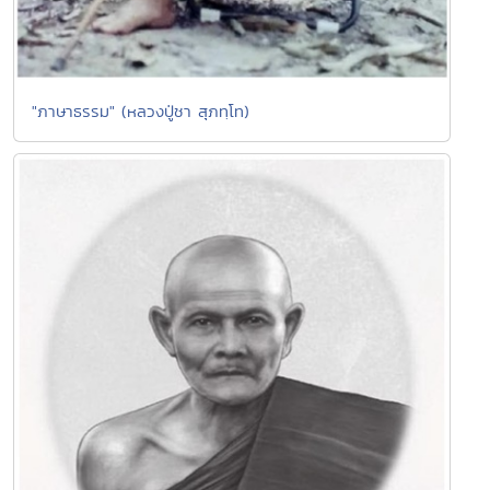
"ภาษาธรรม" (หลวงปู่ชา สุภทฺโท)