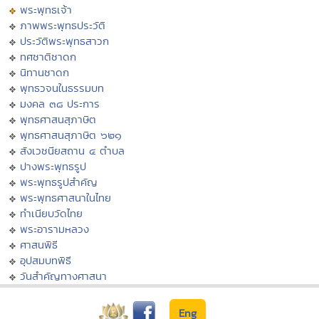
พระพุทธเจ้า
ภาพพระพุทธประวัติ
ประวัติพระพุทธสาวก
ทศชาติชาดก
นิทานชาดก
พุทธวจนในธรรมบท
มงคล ๓๘ ประการ
พุทธศาสนสุภาษิต
พุทธศาสนสุภาษิต ๖๒๑
สังเวชนียสถาน ๔ ตำบล
ปางพระพุทธรูป
พระพุทธรูปสำคัญ
พระพุทธศาสนาในไทย
ทำเนียบวัดไทย
พระอารามหลวง
ศาสนพิธี
อุปสมบทพิธี
วันสำคัญทางศาสนา
Eng