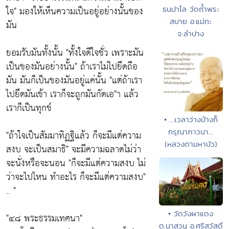
ใจ" มองให้เห็นความเป็นอยู่อย่างนั้นของ
ธนปาโล วัดถ้ำพระ
สบาย อ.แม่ทะ
มัน
จ.ลำปาง
ยอมรับมันทั้งนั้น "ทั้งใจดีใจชั่ว เพราะมัน
เป็นของมันอย่างนั้น" ถ้าเราไม่ไปยึดถือ
มัน มันก็เป็นของมันอยู่แค่นั้น "แต่ถ้าเรา
ไปยึดมันเข้า เราก็จะถูกมันกัดเอ"า แล้ว
เราก็เป็นทุกข์
• ...เวลาว่างบ้างก็
กรุณาภาวนา...
"ถ้าใจเป็นสัมมาทิฏฐิแล้ว ก็จะมีแต่ความ
(หลวงตามหาบัว)
สงบ จะเป็นสมาธิ" จะมีความฉลาดไม่ว่า
จะนั่งหรือจะนอน "ก็จะมีแต่ความสงบ ไม่
ว่าจะไปไหน ทำอะไร ก็จะมีแต่ความสงบ"
.. "
• วัดวังผาแดง
"๔๘ พระธรรมเทศนา"
ต.นาสวน อ.ศรีสวัสดิ์