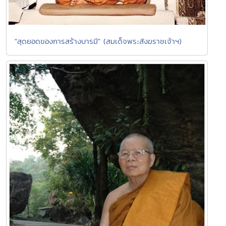
"สุดยอดของการสร้างบารมี" (สมเด็จพระสังฆราชเจ้าฯ)