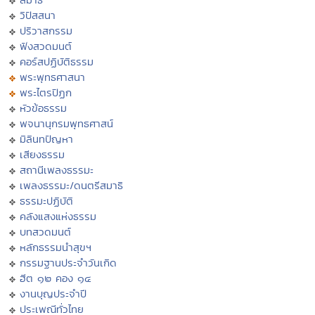
วิปัสสนา
ปริวาสกรรม
ฟังสวดมนต์
คอร์สปฏิบัติธรรม
พระพุทธศาสนา
พระไตรปิฏก
หัวข้อธรรม
พจนานุกรมพุทธศาสน์
มิลินทปัญหา
เสียงธรรม
สถานีเพลงธรรมะ
เพลงธรรมะ/ดนตรีสมาธิ
ธรรมะปฏิบัติ
คลังแสงแห่งธรรม
บทสวดมนต์
หลักธรรมนำสุขฯ
กรรมฐานประจำวันเกิด
ฮีต ๑๒ คอง ๑๔
งานบุญประจำปี
ประเพณีทั่วไทย