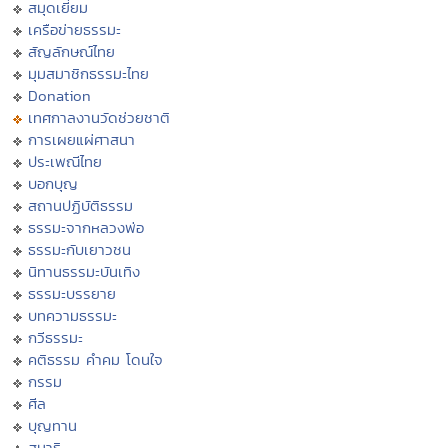
สมุดเยี่ยม
เครือข่ายธรรมะ
สัญลักษณ์ไทย
มุมสมาชิกธรรมะไทย
Donation
เทศกาลงานวัดช่วยชาติ
การเผยแผ่ศาสนา
ประเพณีไทย
บอกบุญ
สถานปฏิบัติธรรม
ธรรมะจากหลวงพ่อ
ธรรมะกับเยาวชน
นิทานธรรมะบันเทิง
ธรรมะบรรยาย
บทความธรรมะ
กวีธรรมะ
คติธรรม คำคม โดนใจ
กรรม
ศีล
บุญทาน
สมาธิ