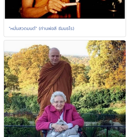
"หมั่นสวดมนต์" (ท่านพ่อลี ธัมมธโร)