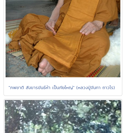
"ภพชาติ สังขารขันธ์ห้า เป็นภัยใหญ่" (หลวงปู่จันทา ถาวโร)