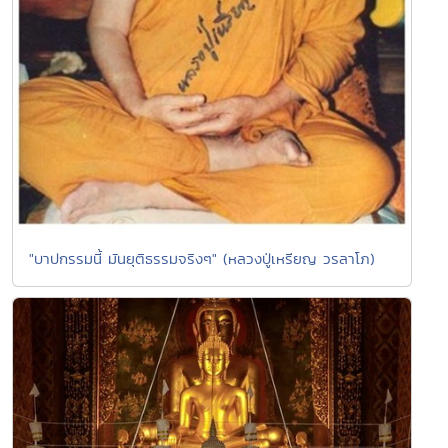
"บาปกรรมนี้ มันยุติธรรมจริงๆ" (หลวงปู่เหรียญ วรลาโภ)