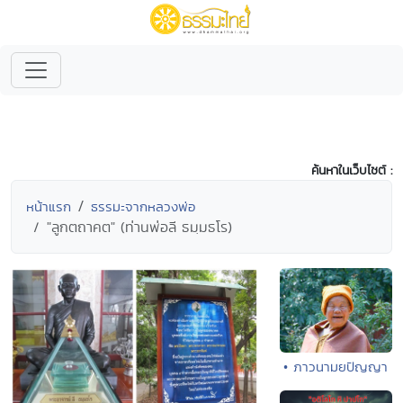
ค้นหาในเว็บไซต์ :
หน้าแรก
ธรรมะจากหลวงพ่อ
"ลูกตถาคต" (ท่านพ่อลี ธมฺมธโร)
• ภาวนามยปัญญา