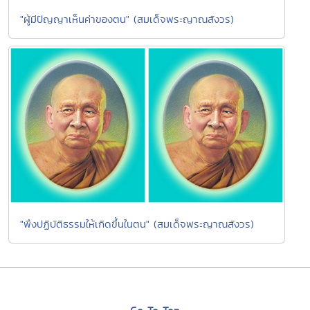
"ผู้มีปัญญาเห็นค่าของตน" (สมเด็จพระญาณสังวร)
"พึงปฏิบัติธรรมให้เกิดขึ้นในตน" (สมเด็จพระญาณสังวร)