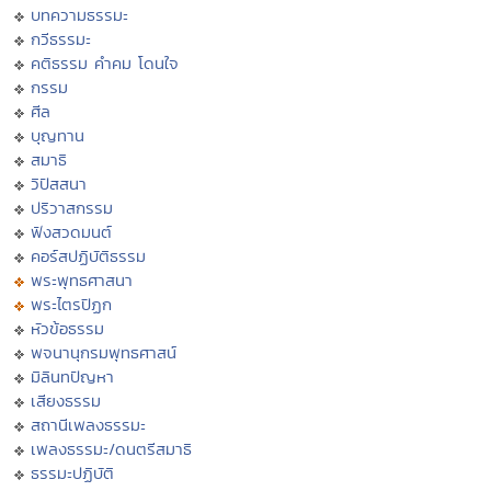
บทความธรรมะ
กวีธรรมะ
คติธรรม คำคม โดนใจ
กรรม
ศีล
บุญทาน
สมาธิ
วิปัสสนา
ปริวาสกรรม
ฟังสวดมนต์
คอร์สปฏิบัติธรรม
พระพุทธศาสนา
พระไตรปิฏก
หัวข้อธรรม
พจนานุกรมพุทธศาสน์
มิลินทปัญหา
เสียงธรรม
สถานีเพลงธรรมะ
เพลงธรรมะ/ดนตรีสมาธิ
ธรรมะปฏิบัติ