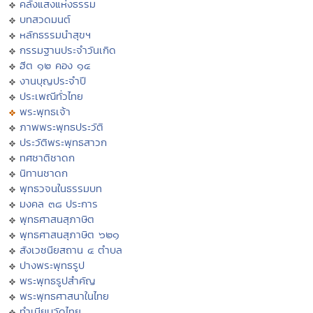
คลังแสงแห่งธรรม
บทสวดมนต์
หลักธรรมนำสุขฯ
กรรมฐานประจำวันเกิด
ฮีต ๑๒ คอง ๑๔
งานบุญประจำปี
ประเพณีทั่วไทย
พระพุทธเจ้า
ภาพพระพุทธประวัติ
ประวัติพระพุทธสาวก
ทศชาติชาดก
นิทานชาดก
พุทธวจนในธรรมบท
มงคล ๓๘ ประการ
พุทธศาสนสุภาษิต
พุทธศาสนสุภาษิต ๖๒๑
สังเวชนียสถาน ๔ ตำบล
ปางพระพุทธรูป
พระพุทธรูปสำคัญ
พระพุทธศาสนาในไทย
ทำเนียบวัดไทย