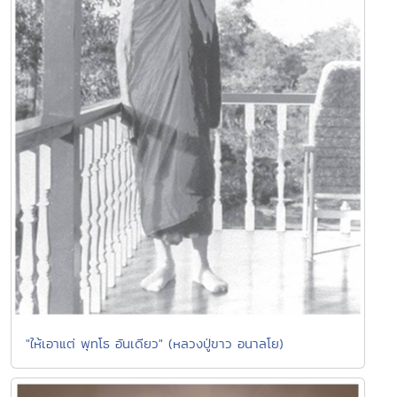
"ให้เอาแต่ พุทโธ อันเดียว" (หลวงปู่ขาว อนาลโย)