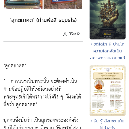
"ลูกตถาคต" (ท่านพ่อลี ธมฺมธโร)
วิริยะ12
• อติโลโภ หิ ปาปโก
ความโลภจัดเป็น
สภาพความลามกแท้
"ลูกตถาคต"
" .. การบวชเป็นพระนั้น จะต้องดำเนิน
ตามข้อปฏิบัติให้เหมือนอย่างที่
พระพุทธเจ้าได้ทรงวางไว้จริง ๆ
"จึงจะได้
ชื่อว่า ลูกตถาคต"
บุคคลซึ่งนับว่า เป็นลูกของพระองค์จริง
• รับ รู้ สังเกตุ เห็น
ๆ ก็ได้แก่บุคคล ๔ จำพวก
"คือพระโสดา
ไม่ทำอะไร