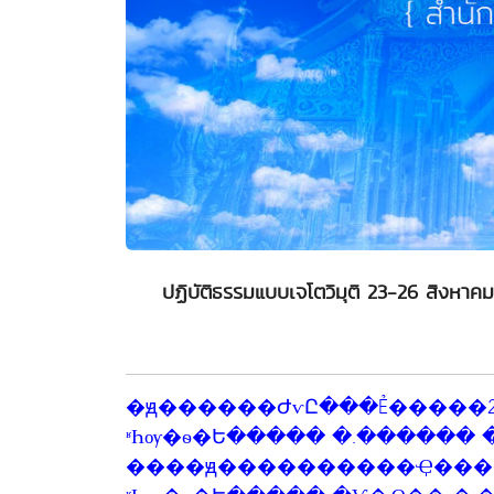
ปฏิบัติธรรมแบบเจโตวิมุติ 23-26 สิงหาค
�ԭ������ԺѵԸ���Ẻ�����ص� 23-26 �ԧ�Ҥ� 2556 �
ʶҺѹ�ѳ�Ե����� �.������ �
����ԭ����������Ҿ���