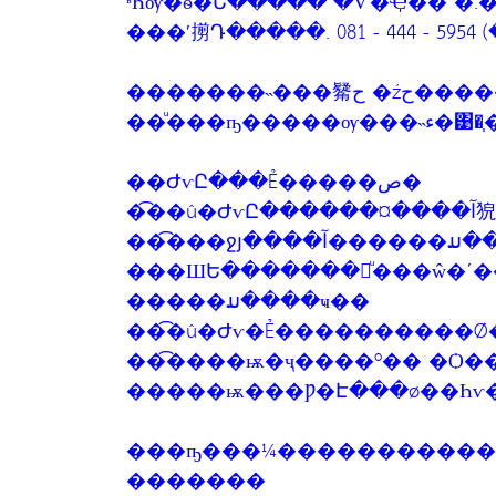
ʶҺѹ�ѳ�Ե����� �Ѵ�Ҿ�� �.
���ʹ㨵Դ�����. 081 - 444 - 59
�������
��ͧ��
��ԺѵԸ���Ẻ�����ص�
��
��͡���ջյ����آ
���ШԵ�������㹡ͧ���ŵ�ʹ
�����ມ����ҹ��
��͡�û�Ժѵ�Ẻ����������Ǿ
��͡����ѭ�ҷ����º�� �Ѻ�
�����ѭ���Ƿ�Է���ø��Һѵ
���ҧ���¼�����������ԺѵԨк���ب�ص
�������