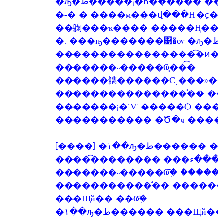
�ԡ�ط�����¡�Һ������ �������ͧ������ԭ 㺻�д�����
�-� � ����м���վ���Ҥ�ç
��躹���ҡ���� �����Ң��
�. ���ҧ�������͹�ѹ �ԡ�ط������ ��觷
����������������͡�ͷ
�������˵�����Ҩ֧���͡
������觹������Сͺ���»�
���������������ͧ�� �
�������¡�˹Ѵ �����Ѻ ��
[����] �١��ԡ
�������˵�����Ҩ֧�͡ ����
�����������ͧ�� �������
���Щй�� ��Ҩ֧�͡
�١��ԡ�ط������ ���Щй������