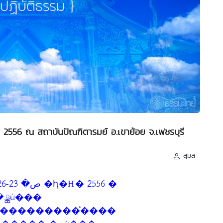
ม 2556 ณ สถาบันปัณฑิตารมย์ อ.เขาย้อย จ.เพชรบุรี
สุมล
.ྪú���
���������ͧ����