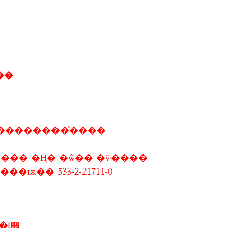
�ح��ѱ��
��������ͧ����
��� �Ң� �ŵ�� �ѷ����
� �Ţ���ѭ�� 533-2-21711-0
2-5 �ԧ�Ҥ� 2556 �ѳ�Ե����� ��ا෾