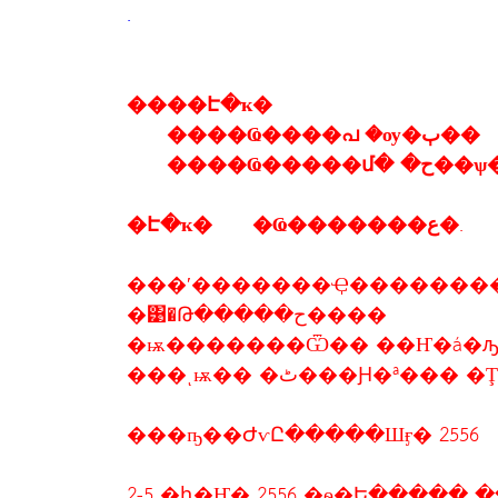
.
����Է�ҡ�
����Ҩ����പ �ѹ�ٻ��
����Ҩ�����մ� 
�Է�ҡ� �Ҩ�������ع�.
���ʹ�������Ҿ�������
�͹�Թ�����ح����
�ѭ�������Ѿ�� ��Ҥ�á�ԡ
���ͺѭ�� �ٹ���Ԩ�ª��
���ҧ��ԺѵԸ�����Шӻ� 2556