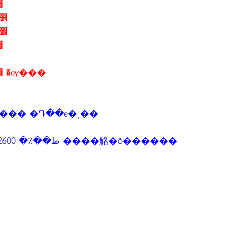
����� ��ا෾
8 ��. 2556 �ѳ�Ե����� ��ا෾
5 ��. 2556 �ѳ�Ե����� ��ا෾
����� ��ا෾
0 ��. 2556 �ѳ�Ե����� ��ا෾ �ѹ���
��� �Դ��е�ͺ��
��������ح����ն����繾ط��٪� 2600 ����觡�õ������