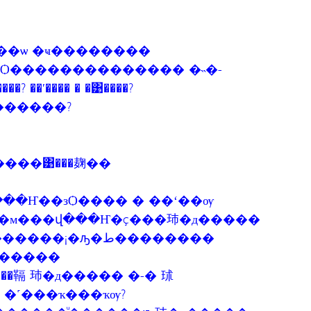
�ҷ��ѡ �ҹ��������
��Ѻ�������������� �˵�-
��ʹ���� � �͹����?
�? ��оط���ʹҤ������?
���͹���麹��
���Ҥ��зѺ���� � ��ʻ��ѹ
�м���վ���Ҥ�ç���㺻�д�����
¡�ԡ�ط��������
�䩹 㺻�д����� �-� 㺷
�˹���ҡ���ҡѹ?