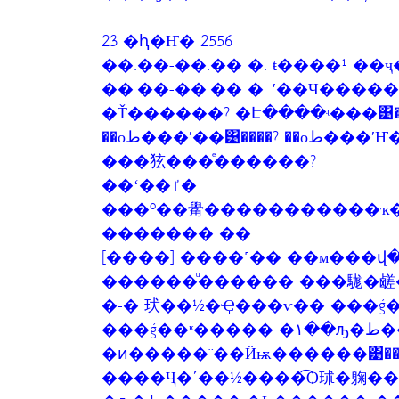
23 �ԧ�Ҥ� 2556
��.��-��.�� �. ŧ����¹ �
��.��-��.�� �. ʹ��Ҹ���
�Ť������? �Է����ʵ���͹����? 
��оط���ʹ��͹���
���㹡���ͤ������?
��ʻ��ٵ�
���º��觷�����������ҡ�
������� ��
[����] ����˹�� ��м���վ
������ͧ������ ���駹�鹾
�-� 㺴��½�Ҿ���ѵ�� ���ǵ������
���ǵ��ʶ����� �١��ԡ�ط������
�ͷ�����¨��Ӥѭ������͹���
����Ҷ�ʹ��½����͡Ѻ㺷�躹�� 