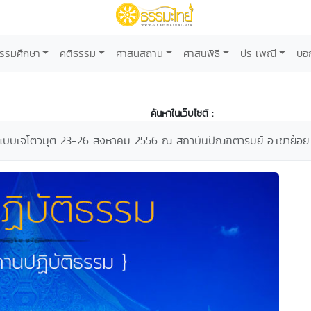
รรมศึกษา
คติธรรม
ศาสนสถาน
ศาสนพิธี
ประเพณี
บอ
ค้นหาในเว็บไซต์ :
แบบเจโตวิมุติ 23-26 สิงหาคม 2556 ณ สถาบันปัณฑิตารมย์ อ.เขาย้อย 