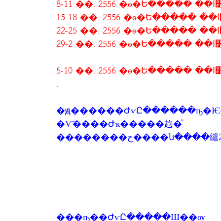
8-11 ��. 2556 �ѳ�Ե
15-1
22-2
29-2 ��. 2556 �ѳ�Ե
5-1
.
�ԭ������ԺѵԸ������ҧ�Ѥ
�Ѵ͡����Ժҡ�����赹�ͧ
���ҧ��ԺѵԸ�����Ш��ѹ