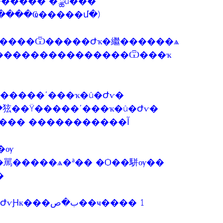
������ �.ྪú���
54 (����Ҩ�����մ�)
˵���觺ح �źح��������Ѿ�����Ժҡ�繼������ѧ
�ҧ�����ѹ���˵ء�͹�֧���������������Ѿ���ҡ
͡�û�ԺѵԸ������¤����آ㹸�����ʹ���ҡ�û�Ժѵ�
������ມ��㹡��Ÿ�����ʹ���ҡ�û�Ժѵ�
���� �����������آ
�ѹ
�駡�����ѧ�ª�� �Ѻ��駢ѹ��
�
��ҹ���� 1