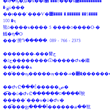
�Թ�ҧ�дǡ�ҡ��ا෾ ���ö���ҡ͹����������
�-ྪú���
��ŧ���˹���Ѵ�͹���� �.������ ��§����
100 �ҷ
㹡ó����ҡ���� 5 ����ö����Ѻ-�
觿�դ�Ѻ
���ʹ㨵Դ�����. 089 - 766 - 2373
�������˵���觺ح
�źح��������Ѿ�����Ժҡ�繼
������ѧ
��ͧ���ҧ�����ѹ���
��ԺѵԸ���Ẻ�����ص�
��͡�û�ԺѵԸ������¤����آ㹸
�����ʹ���ҡ�û�Ժѵ�
��͡���ջյ����آ������ມ��㹡