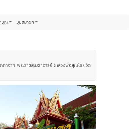
กบุญ
มุมสมาชิก
มกถาจาก พระราชสุเมธาจารย์ (หลวงพ่อสุเมโธ) วัด