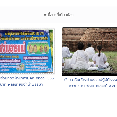
#เนื้อหาที่เกี่ยวข้อง
ร่วมทอดผ้าป่าสามัคคี กองละ 555
บ้านอารีย์เชิญท่านร่วมปฏิบัติธรร
บาท หล่อเทียนจำนำพรรษา
ภาวนา ณ วัดมเหยงคณ์ จ.อยุ