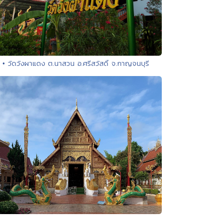
• วัดวังผาแดง ต.นาสวน อ.ศรีสวัสดิ์ จ.กาญจนบุรี