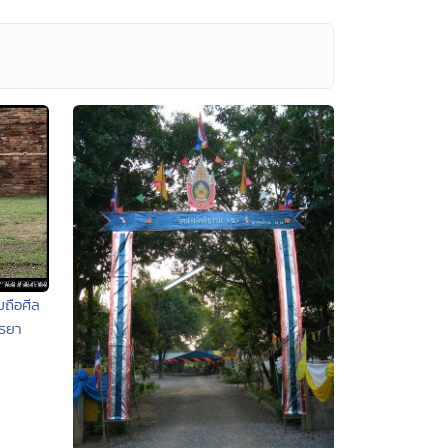
มถือศีล
ธยา