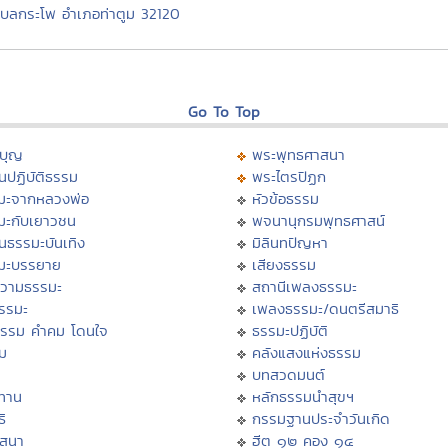
บลกระโพ อำเภอท่าตูม 32120
Go To Top
บุญ
พระพุทธศาสนา
นปฏิบัติธรรม
พระไตรปิฏก
มะจากหลวงพ่อ
หัวข้อธรรม
มะกับเยาวชน
พจนานุกรมพุทธศาสน์
นธรรมะบันเทิง
มิลินทปัญหา
มะบรรยาย
เสียงธรรม
วามธรรมะ
สถานีเพลงธรรมะ
ธรรมะ
เพลงธรรมะ/ดนตรีสมาธิ
ธรรม คำคม โดนใจ
ธรรมะปฏิบัติ
ม
คลังแสงแห่งธรรม
บทสวดมนต์
ทาน
หลักธรรมนำสุขฯ
ิ
กรรมฐานประจำวันเกิด
สสนา
ฮีต ๑๒ คอง ๑๔