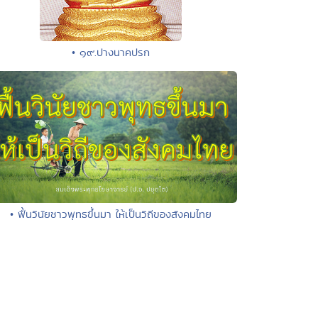
• ๑๙.ปางนาคปรก
• ฟื้นวินัยชาวพุทธขึ้นมา ให้เป็นวิถีของสังคมไทย