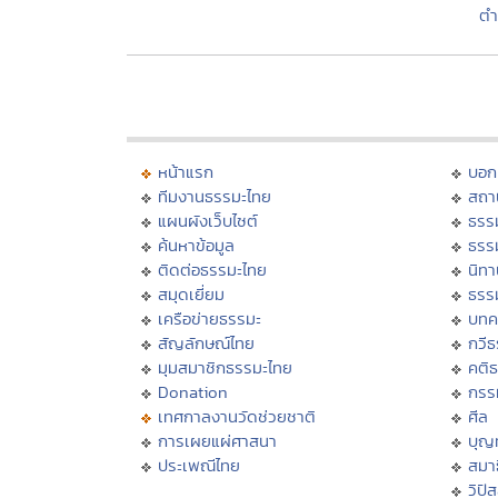
ตำ
หน้าแรก
บอก
ทีมงานธรรมะไทย
สถา
แผนผังเว็บไซต์
ธรร
ค้นหาข้อมูล
ธรร
ติดต่อธรรมะไทย
นิทา
สมุดเยี่ยม
ธรร
เครือข่ายธรรมะ
บทค
สัญลักษณ์ไทย
กวี
มุมสมาชิกธรรมะไทย
คติ
Donation
กรร
เทศกาลงานวัดช่วยชาติ
ศีล
การเผยแผ่ศาสนา
บุญ
ประเพณีไทย
สมาธ
วิปั