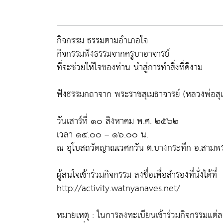
กิจกรรม ธรรมตามอำเภอใจ
กิจกรรมฟังธรรมจากครูบาอาจารย์
ที่จะช่วยให้ใจของท่าน นำสู่การทำสิ่งที่ดีงาม
ฟังธรรมกถาจาก พระราชสุเมธาจารย์ (หลวงพ่อสุเม
วันเสาร์ที่ ๑๐ สิงหาคม พ.ศ. ๒๕๖๒
เวลา ๑๔.๐๐ – ๑๖.๐๐ น.
ณ อุโบสถวัดญาณเวศกวัน ต.บางกระทึก อ.สาม
ผู้สนใจเข้าร่วมกิจกรรม ลงชื่อเพื่อสำรองที่นั่งได้ที่
http://activity.watnyanaves.net/
หมายเหตุ : ในการลงทะเบียนเข้าร่วมกิจกรรมแต่ละคร