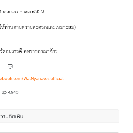
เวลา ๑๓.๐๐ - ๑๓.๔๕ น.
ั่งให้ท่านตามความสะดวกและเหมาะสม)
) วัดอมราวดี สหราชอาณาจักร
cebook.com/WatNyanaves.official
4,940
วามคิดเห็น