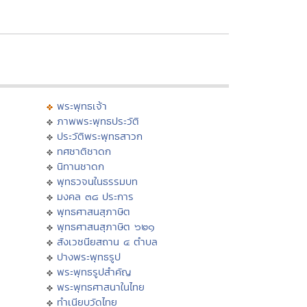
พระพุทธเจ้า
ภาพพระพุทธประวัติ
ประวัติพระพุทธสาวก
ทศชาติชาดก
นิทานชาดก
พุทธวจนในธรรมบท
มงคล ๓๘ ประการ
พุทธศาสนสุภาษิต
พุทธศาสนสุภาษิต ๖๒๑
สังเวชนียสถาน ๔ ตำบล
ปางพระพุทธรูป
พระพุทธรูปสำคัญ
พระพุทธศาสนาในไทย
ทำเนียบวัดไทย