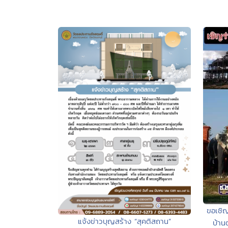
ขอเชิญ
แจ้งข่าวบุญสร้าง “สุคติสถาน”
บ้าน