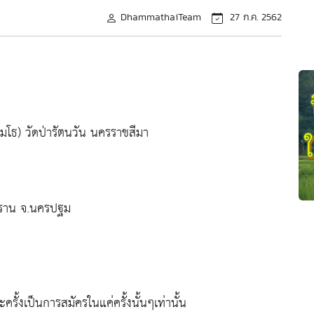
DhammathaiTeam
27 ก.ค. 2562
โธ) วัดป่ารัตนวัน นครราชสีมา
พราน จ.นครปฐม
ั้งเป็นการสมัครในแค่ครั้งนั้นๆเท่านั้น