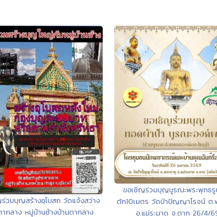
ขอเชิญร่วมบุญบูรณะพระพุทธรู
ร่วมบุญสร้างอุโบสถ วัดแจ้งสว่าง
ตัก10เมตร วัดป่าปัญญาโรจน์ ต.
ตากลาง หมู่บ้านช้างบ้านตากลาง
อ.แม่ระมาด จ.ตาก 26/4/6