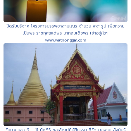
ปิดรับบริจาค โครงการบรรพชาสามเณร จำนวน ๙๙ รูป เพื่อถวาย
เป็นพระราชกุศลแด่พระบาทสมเด็จพระเจ้าอยู่หัวฯ
www.watnonggai.com
วันมาฆบูชา 6 – 11 มีค.55 ขอเชิญปฎิบัติธรรม ที่วัดบางพาน สิงห์บุรี