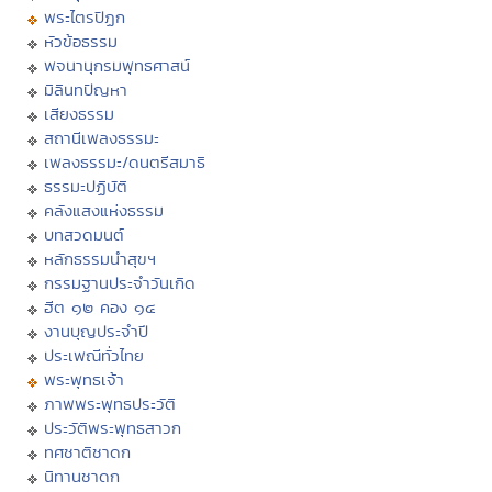
พระไตรปิฏก
หัวข้อธรรม
พจนานุกรมพุทธศาสน์
มิลินทปัญหา
เสียงธรรม
สถานีเพลงธรรมะ
เพลงธรรมะ/ดนตรีสมาธิ
ธรรมะปฏิบัติ
คลังแสงแห่งธรรม
บทสวดมนต์
หลักธรรมนำสุขฯ
กรรมฐานประจำวันเกิด
ฮีต ๑๒ คอง ๑๔
งานบุญประจำปี
ประเพณีทั่วไทย
พระพุทธเจ้า
ภาพพระพุทธประวัติ
ประวัติพระพุทธสาวก
ทศชาติชาดก
นิทานชาดก