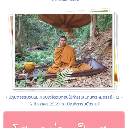
• ปฏิบัติธรรมวันแม่ แบบเจโตวิมุติอันไม่กำเริบ(แก่นพรหมจรรย์) 12 -
15 สิงหาคม 2569 ณ ปัณฑิตารมย์สระบุรี