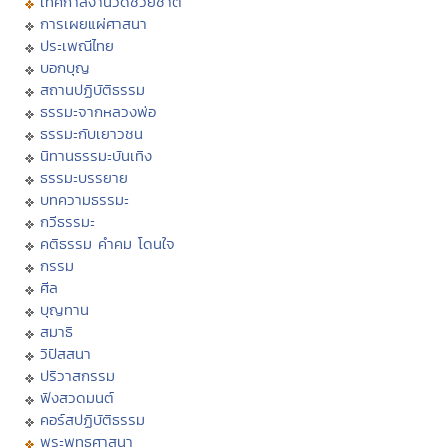
เทศกาลงานวัดช่วยชาติ
การเผยแผ่ศาสนา
ประเพณีไทย
บอกบุญ
สถานปฏิบัติธรรม
ธรรมะจากหลวงพ่อ
ธรรมะกับเยาวชน
นิทานธรรมะบันเทิง
ธรรมะบรรยาย
บทความธรรมะ
กวีธรรมะ
คติธรรม คำคม โดนใจ
กรรม
ศีล
บุญทาน
สมาธิ
วิปัสสนา
ปริวาสกรรม
ฟังสวดมนต์
คอร์สปฏิบัติธรรม
พระพุทธศาสนา