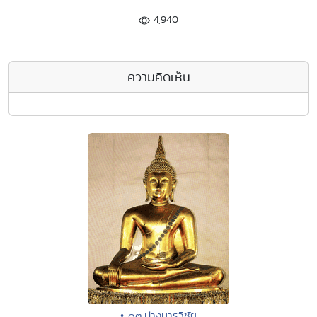
4,940
ความคิดเห็น
• ๑๓.ปางมารวิชัย