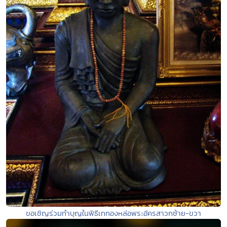
ขอเชิญร่วมทำบุญในพิธีเททองหล่อพระอัครสาวกซ้าย-ขวา