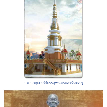
• พระสถูปเจดีย์บรรจุพระบรมสารีริกธาตุ