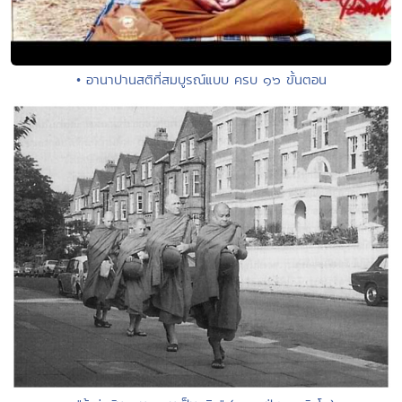
• อานาปานสติที่สมบูรณ์แบบ ครบ ๑๖ ขั้นตอน