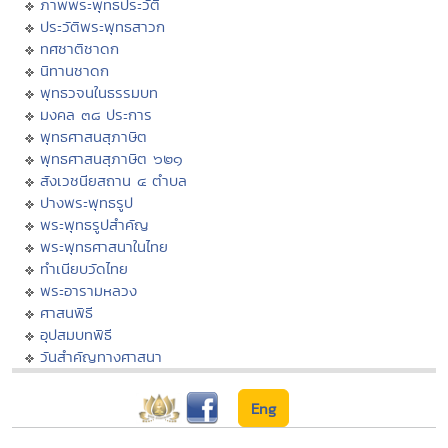
ภาพพระพุทธประวัติ
ประวัติพระพุทธสาวก
ทศชาติชาดก
นิทานชาดก
พุทธวจนในธรรมบท
มงคล ๓๘ ประการ
พุทธศาสนสุภาษิต
พุทธศาสนสุภาษิต ๖๒๑
สังเวชนียสถาน ๔ ตำบล
ปางพระพุทธรูป
พระพุทธรูปสำคัญ
พระพุทธศาสนาในไทย
ทำเนียบวัดไทย
พระอารามหลวง
ศาสนพิธี
อุปสมบทพิธี
วันสำคัญทางศาสนา
Eng