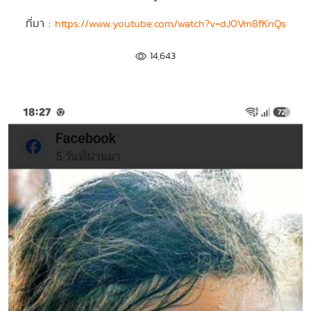
ที่มา :
https://www.youtube.com/watch?v=dJ0Vm8fKnQs
14,643