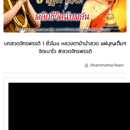
บทสวดจักรพรรดิ 1 ชั่วโมง หลวงตาม้านำสวด แผ่บุญเต็มๆ
จิตเบาไว #สวดจักรพรรดิ
DhammathaiTeam