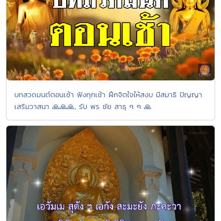
บทสวดมนต์ตอนเช้า ฟังทุกเช้า ฝึกจิตใจให้สงบ มีสมาธิ ปัญญา
เสริมวาสนา 🙏🙏🙏, รับ พร ชัย สาธุ ๆ ๆ 🙏