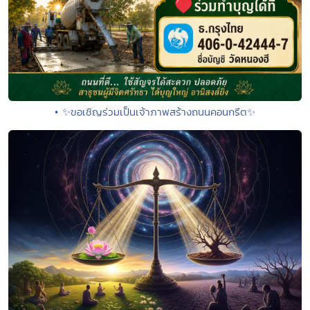
• ✨ขอเชิญร่วมเป็นเจ้าภาพสร้างถนนคอนกรีต✨