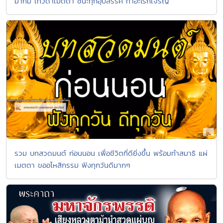
มากมี เทวดาเมตตา ชนะทุกอุปสรรค ทำอะไรก็เจริญ
รวม บทสวดมนต์ ก่อนนอน เพื่อชีวิตที่ดียิ่งขึ้น พร้อมทำสมาธิ แผ่
เมตตา ขออโหสิกรรม ฟังทุกวันดีมากๆ