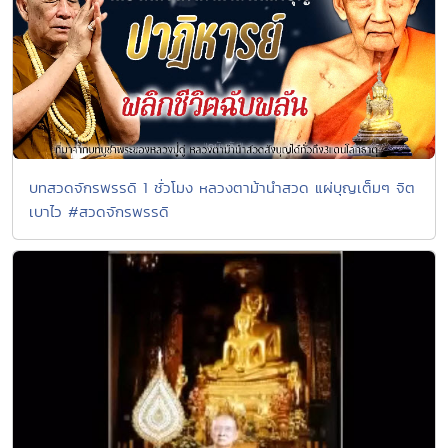
บทสวดจักรพรรดิ 1 ชั่วโมง หลวงตาม้านำสวด แผ่บุญเต็มๆ จิต
เบาไว #สวดจักรพรรดิ