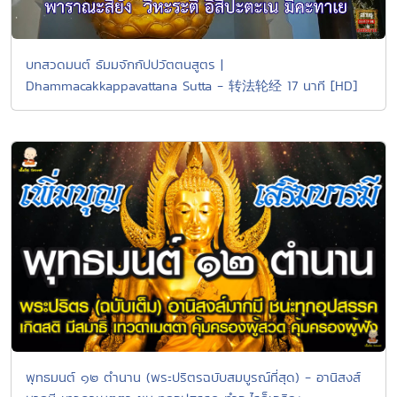
บทสวดมนต์ ธัมมจักกัปปวัตตนสูตร |
Dhammacakkappavattana Sutta - 转法轮经 17 นาที [HD]
พุทธมนต์ ๑๒ ตำนาน (พระปริตรฉบับสมบูรณ์ที่สุด) - อานิสงส์