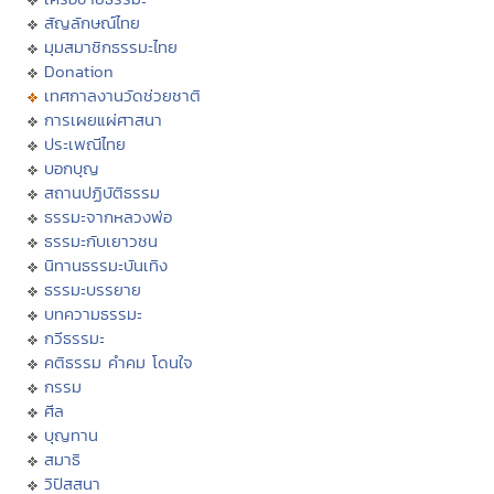
สัญลักษณ์ไทย
มุมสมาชิกธรรมะไทย
Donation
เทศกาลงานวัดช่วยชาติ
การเผยแผ่ศาสนา
ประเพณีไทย
บอกบุญ
สถานปฏิบัติธรรม
ธรรมะจากหลวงพ่อ
ธรรมะกับเยาวชน
นิทานธรรมะบันเทิง
ธรรมะบรรยาย
บทความธรรมะ
กวีธรรมะ
คติธรรม คำคม โดนใจ
กรรม
ศีล
บุญทาน
สมาธิ
วิปัสสนา