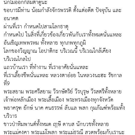
นึกไม่ออกก็ลืมตาดูนะ
ขอบารมีท่าน น้อมกำลังจักรพรรดิ ตั้งแต่อดีต ปัจจุบัน และ
อนาคต
ผ่านที่เรา กำหนดไปสามโลกธาตุ
กำหนดไป ในสิ่งที่เกี่ยวข้องเกี่ยวพันกับเราทั้งหมดนั่นแหละ
อันเชิญเทพพรหม ทั้งหลาย ทุกภพทุกภูมิ
โลกของวิญญาณ โอปาติกะ บริเวณนี้ บริเวณใกล้เคียง
บริเวณไกลไป
แถวบ้านเรา ที่ทำงาน ที่เราอาศัยนั่นแหละ
ที่เราเลี้ยงชีพนั่นแหละ หลวงตาอ๋อย ในหลวงนะฮะ รัชกาล
ที่9
พระสยาม พระศรีสยาม วีรกษัตริย์ วีรบุรุษ วีรสตรีทั้งหลาย
เจ้าพ่อหลักเมือง พระเสื้อเมือง พระทรงเมืองทุกจังหวัด
พยาครุฑ ยักษ์ นาค คนธรรพ์ ลับแล พสก กุมภัณฑ์พร้อมทั้ง
บริวาร
ชาวป่าหิมพานต์ทั้งหมด ฤาษี ดาบส นักบวชทั้งหลาย
พระแม่คงคา พระแม่โพสก พระแม่ธรณี สวดพร้อมกับเรานะ