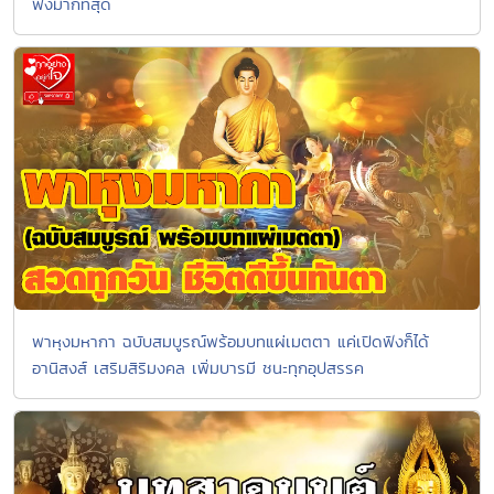
ฟังมากที่สุด
พาหุงมหากา ฉบับสมบูรณ์พร้อมบทแผ่เมตตา แค่เปิดฟังก็ได้
อานิสงส์ เสริมสิริมงคล เพิ่มบารมี ชนะทุกอุปสรรค