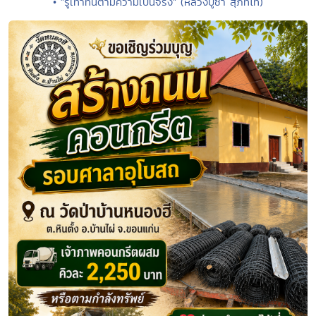
• "รู้เท่าทันตามความเป็นจริง" (หลวงปู่ชา สุภัทโท)