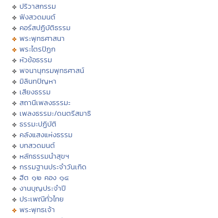
ปริวาสกรรม
ฟังสวดมนต์
คอร์สปฏิบัติธรรม
พระพุทธศาสนา
พระไตรปิฏก
หัวข้อธรรม
พจนานุกรมพุทธศาสน์
มิลินทปัญหา
เสียงธรรม
สถานีเพลงธรรมะ
เพลงธรรมะ/ดนตรีสมาธิ
ธรรมะปฏิบัติ
คลังแสงแห่งธรรม
บทสวดมนต์
หลักธรรมนำสุขฯ
กรรมฐานประจำวันเกิด
ฮีต ๑๒ คอง ๑๔
งานบุญประจำปี
ประเพณีทั่วไทย
พระพุทธเจ้า