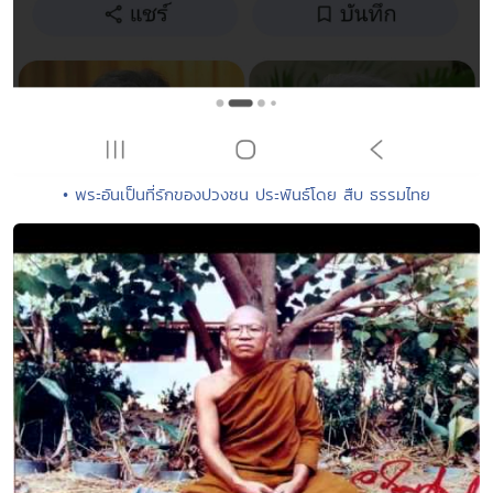
• พระอันเป็นที่รักของปวงชน ประพันธ์โดย สืบ ธรรมไทย