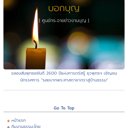
ฉลองสัมพุทธชยันตี 2600 ปีแห่งการตรัสรู้ ยุวพุทธฯ เชิญชม
นิทรรศการ "รอยบาทพระศาสดายาตราสู่บ้านธรรม"
Go To Top
หน้าแรก
ทีมงานธรรมะไทย