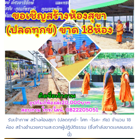
รับเจ้าภาพ สร้างห้องสุขา (ปลดทุกข์- โศก -โรค- ภัย) จำนวน 18
ห้อง สร้างอำนวยความสะดวกผู้ปฏิบัติธรรม (ซึ่งกำลังขาดเเคลนขณะ
นี้)