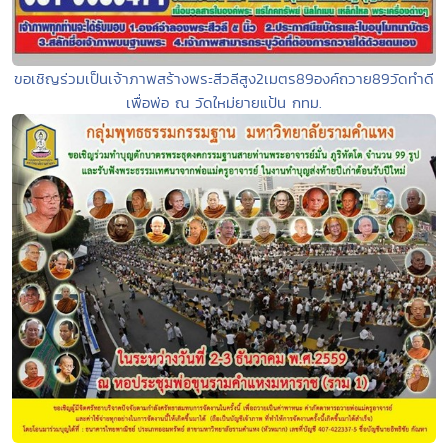
ขอเชิญร่วมเป็นเจ้าภาพสร้างพระสีวลีสูง2เมตร89องค์ถวาย89วัดทำดี
เพื่อพ่อ ณ วัดใหม่ยายแป้น กทม.