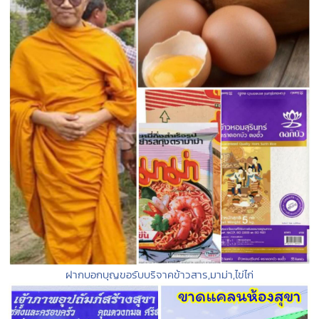
ฝากบอกบุญขอรับบริจาคข้าวสาร,มาม่า,ไข่ไก่