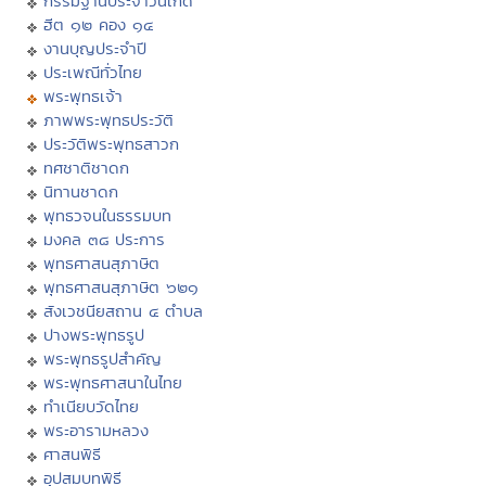
กรรมฐานประจำวันเกิด
ฮีต ๑๒ คอง ๑๔
งานบุญประจำปี
ประเพณีทั่วไทย
พระพุทธเจ้า
ภาพพระพุทธประวัติ
ประวัติพระพุทธสาวก
ทศชาติชาดก
นิทานชาดก
พุทธวจนในธรรมบท
มงคล ๓๘ ประการ
พุทธศาสนสุภาษิต
พุทธศาสนสุภาษิต ๖๒๑
สังเวชนียสถาน ๔ ตำบล
ปางพระพุทธรูป
พระพุทธรูปสำคัญ
พระพุทธศาสนาในไทย
ทำเนียบวัดไทย
พระอารามหลวง
ศาสนพิธี
อุปสมบทพิธี