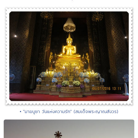
• "มาฆบูชา วันแห่งความรัก" (สมเด็จพระญาณสังวร)