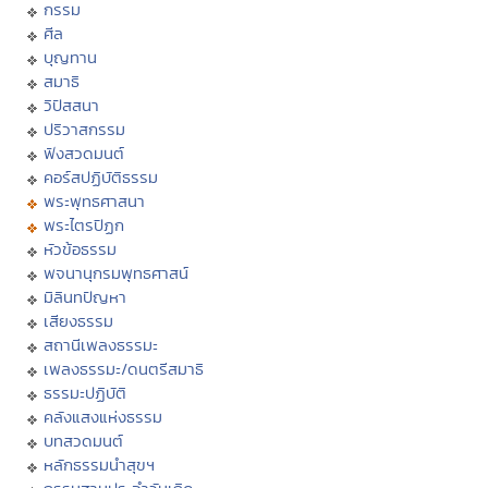
กรรม
ศีล
บุญทาน
สมาธิ
วิปัสสนา
ปริวาสกรรม
ฟังสวดมนต์
คอร์สปฏิบัติธรรม
พระพุทธศาสนา
พระไตรปิฏก
หัวข้อธรรม
พจนานุกรมพุทธศาสน์
มิลินทปัญหา
เสียงธรรม
สถานีเพลงธรรมะ
เพลงธรรมะ/ดนตรีสมาธิ
ธรรมะปฏิบัติ
คลังแสงแห่งธรรม
บทสวดมนต์
หลักธรรมนำสุขฯ