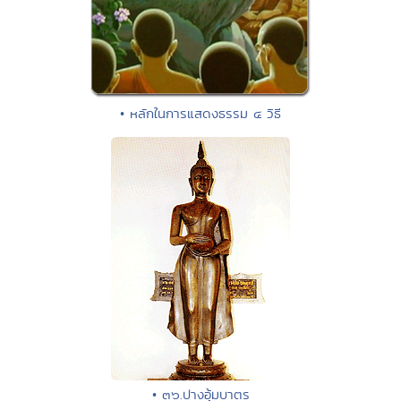
• หลักในการแสดงธรรม ๔ วิธี
• ๓๖.ปางอุ้มบาตร