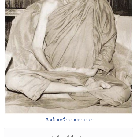
• ศีลเป็นเครื่องสงบกายวาจา