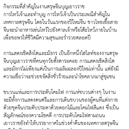
กิจกรรมที่สำคัญในงานตรุษจีนบุญเยาวราช
การไหว้เจ้าและทำบุญ การไหว้เจ้าเป็นประเพณีสำคัญใน
เทศกาลตรุษจีน โดยในวันแรกของปีใหม่จีน ชาวไทยเชื้อสาย
จีนจะนำอาหารเซ่นไหว้ไปยังศาลเจ้าหรือโต๊ะไหว้ภายในบ้าน
เพื่อขอพรให้ชีวิตมีความสุขและร่ำรวยตลอดปี
การแสดงเชิดสิงโตและมังกร เป็นอีกหนึ่งไฮไลท์ของงานตรุษ
จีนบุญเยาวราชที่คนทุกวัยตั้งตารอคอย การแสดงเชิดสิงโต
และมังกรไม่เพียงแต่เป็นการเฉลิมฉลองปีใหม่เท่านั้น แต่ยังมี
ความเชื่อว่าจะช่วยขจัดสิ่งชั่วร้ายและนำโชคลาภมาสู่ชุมชน
ขบวนแห่และการประดับโคมไฟ การแห่ขบวนต่างๆ ในงาน
จะมีทั้งการแสดงดนตรีและการเดินขบวนของผู้คนที่แต่งกาย
ด้วยชุดจีนประดับประดาด้วยดอกไม้และโคมไฟสีแดง ซึ่งเป็น
สัญลักษณ์ของความโชคดี การประดับโคมไฟตามถนน
เยาวราชยังทำให้บรรยากาศในช่วงค่ำคืนของเทศกาลตรุษจีน