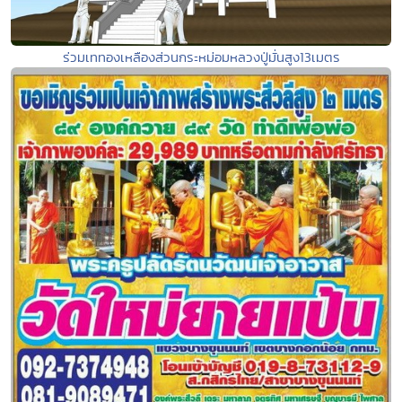
ร่วมเททองเหลืองส่วนกระหม่อมหลวงปู่มั่นสูง13เมตร