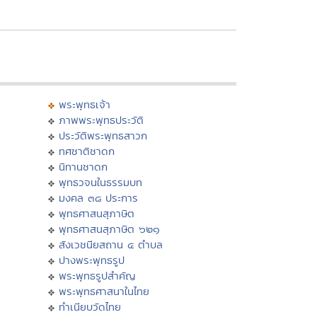
พระพุทธเจ้า
ภาพพระพุทธประวัติ
ประวัติพระพุทธสาวก
ทศชาติชาดก
นิทานชาดก
พุทธวจนในธรรมบท
มงคล ๓๘ ประการ
พุทธศาสนสุภาษิต
พุทธศาสนสุภาษิต ๖๒๑
สังเวชนียสถาน ๔ ตำบล
ปางพระพุทธรูป
พระพุทธรูปสำคัญ
พระพุทธศาสนาในไทย
ทำเนียบวัดไทย