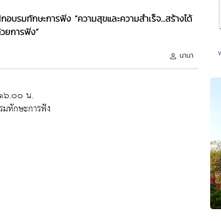
ฝึกอบรมทักษะการฟัง “ความสุขและความสำเร็จ...สร้างได้
้วยการฟัง”
นานา
-๑๖.๐๐ น.
บรมทักษะการฟัง