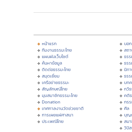
หน้าแรก
บอก
ทีมงานธรรมะไทย
สถา
แผนผังเว็บไซต์
ธรร
ค้นหาข้อมูล
ธรร
ติดต่อธรรมะไทย
นิทา
สมุดเยี่ยม
ธรร
เครือข่ายธรรมะ
บทค
สัญลักษณ์ไทย
กวี
มุมสมาชิกธรรมะไทย
คติ
Donation
กรร
เทศกาลงานวัดช่วยชาติ
ศีล
การเผยแผ่ศาสนา
บุญ
ประเพณีไทย
สมาธ
วิปั