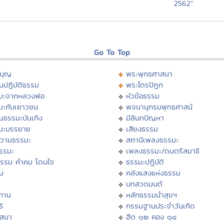
2562”
Go To Top
บุญ
พระพุทธศาสนา
นปฏิบัติธรรม
พระไตรปิฏก
มะจากหลวงพ่อ
หัวข้อธรรม
มะกับเยาวชน
พจนานุกรมพุทธศาสน์
นธรรมะบันเทิง
มิลินทปัญหา
มะบรรยาย
เสียงธรรม
วามธรรมะ
สถานีเพลงธรรมะ
ธรรมะ
เพลงธรรมะ/ดนตรีสมาธิ
ธรรม คำคม โดนใจ
ธรรมะปฏิบัติ
ม
คลังแสงแห่งธรรม
บทสวดมนต์
ทาน
หลักธรรมนำสุขฯ
ิ
กรรมฐานประจำวันเกิด
สสนา
ฮีต ๑๒ คอง ๑๔