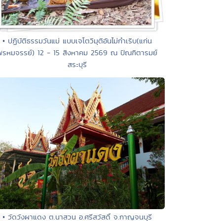
• ปฏิบัติธรรมวันแม่ แบบเจโตวิมุติอันไม่กำเริบ(แก่น
พรหมจรรย์) 12 - 15 สิงหาคม 2569 ณ ปัณฑิตารมย์
สระบุรี
• วัดวังผาแดง ต.นาสวน อ.ศรีสวัสดิ์ จ.กาญจนบุรี