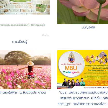
เบญจศีล
การเรียนรู้
าต้องใช้พละ ๕ ในชีวิตประจำวัน
“มมร. เชิญร่วมกิจกรรมในงานสัปด
เสริมพระพุทธศาสนา เนื่องในเทศ
วิสาขบูชา วันสำคัญสากลของโลก 