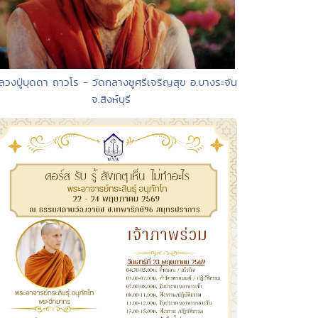
ลวงปู่บุดดา ถาวโร - วัดกลางชูศรีเจริญสุข อ.บางระจัน
จ.สิงห์บุรี