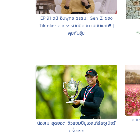
EP.91 วนิ อินพุทธ ธรรมะ Gen Z ของ
Tiktoker สายธรรมที่มีคนตามนับแสน!! |
คุยกับอุ๋ย
คนเร
น้องเม สุดยอด ซิวแชมป์ยูเอสเกิร์ลจูเนียร์
ครั้งแรก