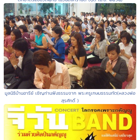
มูลนิธิบ้านอารีย์ เชิญท่านฟังธรรมจาก พระครูเกษมธรรมทัต(หลวงพ่อ
สุรศักดิ์ )