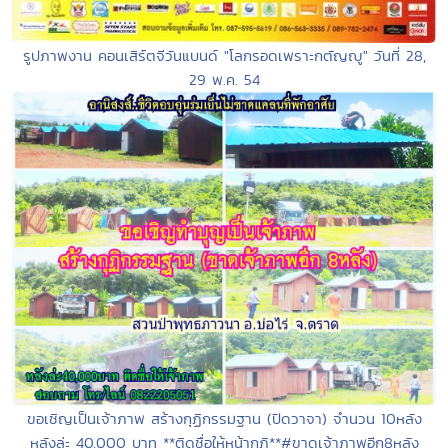
รูปภาพงาน คอนเสิร์ตจีวันแบนด์ "โลกรอดเพราะกตัญญู" วันที่ 28,
29 พ.ค. 54
ขอเชิญเป็นเจ้าภาพ สร้างกุฏิกรรมฐาน (ปิดวาจา) จำนวน 10หลัง
หลังล่ะ 40,000 บาท **ติดชื่อให้หน้ากุฏิ**#ขาดเจ้าภาพอีก8หลัง