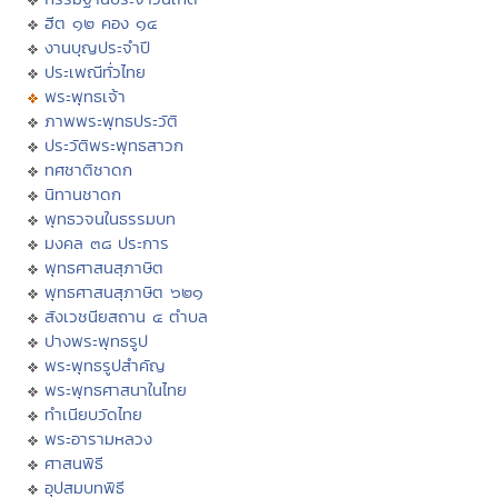
ฮีต ๑๒ คอง ๑๔
งานบุญประจำปี
ประเพณีทั่วไทย
พระพุทธเจ้า
ภาพพระพุทธประวัติ
ประวัติพระพุทธสาวก
ทศชาติชาดก
นิทานชาดก
พุทธวจนในธรรมบท
มงคล ๓๘ ประการ
พุทธศาสนสุภาษิต
พุทธศาสนสุภาษิต ๖๒๑
สังเวชนียสถาน ๔ ตำบล
ปางพระพุทธรูป
พระพุทธรูปสำคัญ
พระพุทธศาสนาในไทย
ทำเนียบวัดไทย
พระอารามหลวง
ศาสนพิธี
อุปสมบทพิธี