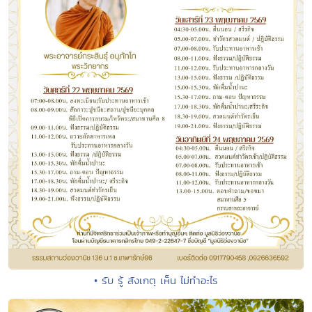
• รับ รู้ สังเกตุ เห็น ไม่ทำอะไร