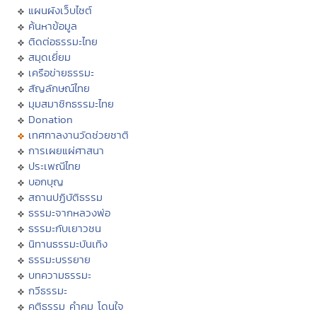
แผนผังเว็บไซต์
ค้นหาข้อมูล
ติดต่อธรรมะไทย
สมุดเยี่ยม
เครือข่ายธรรมะ
สัญลักษณ์ไทย
มุมสมาชิกธรรมะไทย
Donation
เทศกาลงานวัดช่วยชาติ
การเผยแผ่ศาสนา
ประเพณีไทย
บอกบุญ
สถานปฏิบัติธรรม
ธรรมะจากหลวงพ่อ
ธรรมะกับเยาวชน
นิทานธรรมะบันเทิง
ธรรมะบรรยาย
บทความธรรมะ
กวีธรรมะ
คติธรรม คำคม โดนใจ