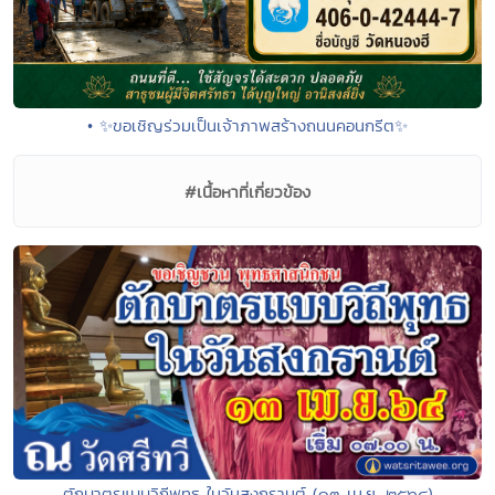
• ✨ขอเชิญร่วมเป็นเจ้าภาพสร้างถนนคอนกรีต✨
#เนื้อหาที่เกี่ยวข้อง
ตักบาตรแบบวิถีพุทธ ในวันสงกรานต์ (๑๓ เม.ย. ๒๕๖๔)