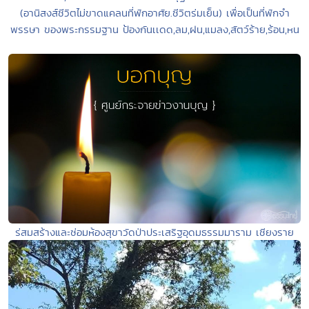
(อานิสงส์ชีวิตไม่ขาดแคลนที่พักอาศัย.ชีวิตร่มเย็น) เพื่อเป็นที่พักจำ
พรรษา ของพระกรรมฐาน ป้องกันเเดด,ลม,ฝน,แมลง,สัตว์ร้าย,ร้อน,หน
ร่สมสร้างและซ่อมห้องสุขาวัดป่าประเสริฐอุดมธรรมมาราม เชียงราย