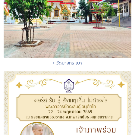
• วัดบางกระเบา