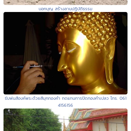
บอกบุญ สร้างลานปฏิบัติธรรม
รับพ่นสีองค์พระด้วยสีมุกทองคำ ทดแทนการปิดทองคำเปลว โทร. 061
4156156