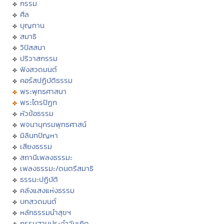
กรรม
ศีล
บุญทาน
สมาธิ
วิปัสสนา
ปริวาสกรรม
ฟังสวดมนต์
คอร์สปฏิบัติธรรม
พระพุทธศาสนา
พระไตรปิฏก
หัวข้อธรรม
พจนานุกรมพุทธศาสน์
มิลินทปัญหา
เสียงธรรม
สถานีเพลงธรรมะ
เพลงธรรมะ/ดนตรีสมาธิ
ธรรมะปฏิบัติ
คลังแสงแห่งธรรม
บทสวดมนต์
หลักธรรมนำสุขฯ
กรรมฐานประจำวันเกิด