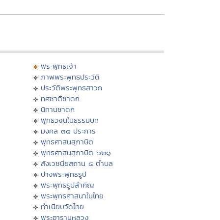
พระพุทธเจ้า
ภาพพระพุทธประวัติ
ประวัติพระพุทธสาวก
ทศชาติชาดก
นิทานชาดก
พุทธวจนในธรรมบท
มงคล ๓๘ ประการ
พุทธศาสนสุภาษิต
พุทธศาสนสุภาษิต ๖๒๑
สังเวชนียสถาน ๔ ตำบล
ปางพระพุทธรูป
พระพุทธรูปสำคัญ
พระพุทธศาสนาในไทย
ทำเนียบวัดไทย
พระอารามหลวง