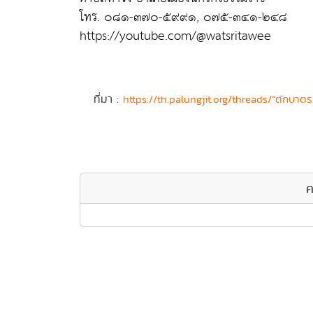
โทร. ๐๘๑-๓๗๐-๕๙๙๑, ๐๗๕-๓๔๑-๒๔๘
https://youtube.com/@watsritawee
ที่มา :
https://th.palungjit.org/threads/“ตักบา
ค