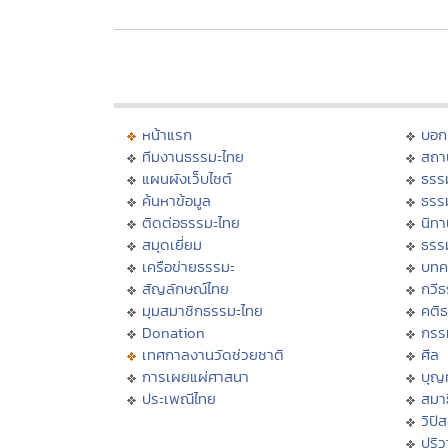
หน้าแรก
บอก
ทีมงานธรรมะไทย
สถา
แผนผังเว็บไซต์
ธรร
ค้นหาข้อมูล
ธรร
ติดต่อธรรมะไทย
นิทา
สมุดเยี่ยม
ธรร
เครือข่ายธรรมะ
บทค
สัญลักษณ์ไทย
กวี
มุมสมาชิกธรรมะไทย
คติ
Donation
กรร
เทศกาลงานวัดช่วยชาติ
ศีล
การเผยแผ่ศาสนา
บุญ
ประเพณีไทย
สมาธ
วิปั
ปริ