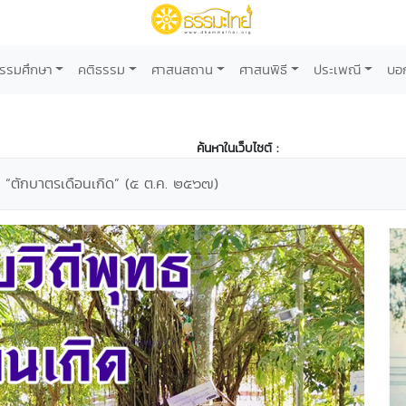
รรมศึกษา
คติธรรม
ศาสนสถาน
ศาสนพิธี
ประเพณี
บอ
ค้นหาในเว็บไซต์ :
ะ “ตักบาตรเดือนเกิด” (๕ ต.ค. ๒๕๖๗)