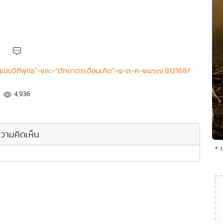
ตรแบบวิถีพุทธ”-และ-“ตักบาตรเดือนเกิด”-๕-ต-ค-๒๕๖๗.812168/
4,936
วามคิดเห็น
• 