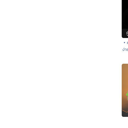
• 
ง่า