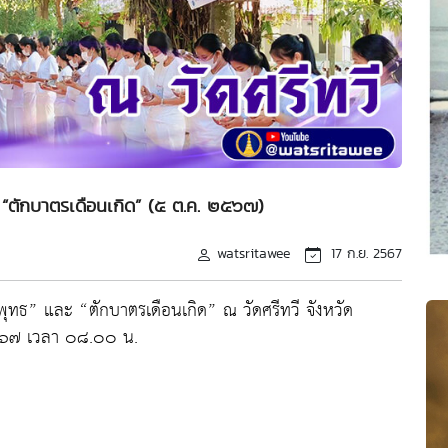
 “ตักบาตรเดือนเกิด” (๕ ต.ค. ๒๕๖๗)
watsritawee
17 ก.ย. 2567
ุทธ” และ “ตักบาตรเดือนเกิด” ณ วัดศรีทวี จังหวัด
๒๕๖๗ เวลา ๐๘.๐๐ น.