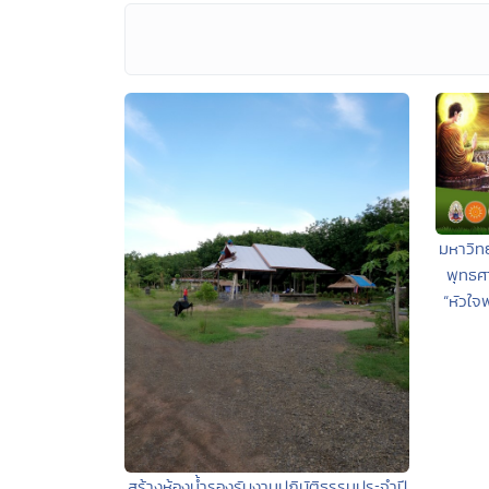
มหาวิท
พุทธศ
“หัวใ
สร้างห้องน้ำรองรับงานปฏิบัติธรรมประจำปี