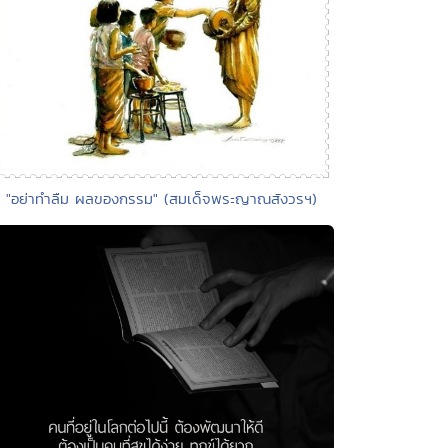
• "อย่าทำลืม ผลของกรรม" (สมเด็จพระญาณสังวรฯ)