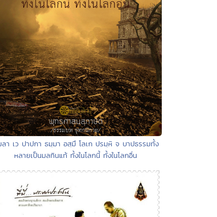
มลา เว ปาปกา ธมฺมา อสฺมึ โลเก ปรมฺหิ จ บาปธรรมทั้ง
หลายเป็นมลทินแท้ ทั้งในโลกนี้ ทั้งในโลกอื่น