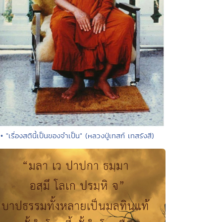
• "เรื่องสตินี้เป็นของจำเป็น" (หลวงปู่เทสก์ เทสรังสี)