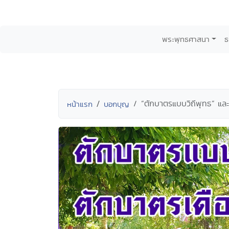
พระพุทธศาสนา
ธ
“ตักบาตรแบบวิถีพุทธ” แล
หน้าแรก
บอกบุญ