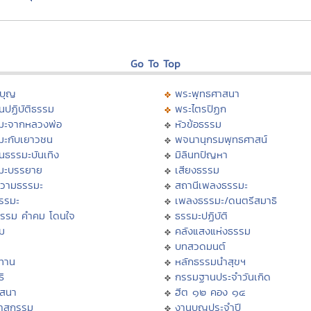
Go To Top
บุญ
พระพุทธศาสนา
นปฏิบัติธรรม
พระไตรปิฏก
มะจากหลวงพ่อ
หัวข้อธรรม
มะกับเยาวชน
พจนานุกรมพุทธศาสน์
นธรรมะบันเทิง
มิลินทปัญหา
มะบรรยาย
เสียงธรรม
วามธรรมะ
สถานีเพลงธรรมะ
ธรรมะ
เพลงธรรมะ/ดนตรีสมาธิ
ธรรม คำคม โดนใจ
ธรรมะปฏิบัติ
ม
คลังแสงแห่งธรรม
บทสวดมนต์
ทาน
หลักธรรมนำสุขฯ
ิ
กรรมฐานประจำวันเกิด
สสนา
ฮีต ๑๒ คอง ๑๔
วาสกรรม
งานบุญประจำปี