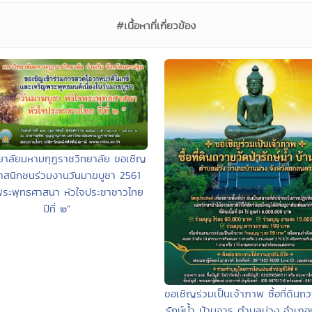
#เนื้อหาที่เกี่ยวข้อง
ยาลัยมหามกุฏราชวิทยาลัย ขอเชิญ
าสนิกชนร่วมงานวันมาฆบูชา 2561
จพระพุทธศาสนา หัวใจประชาชาวไทย
ปีที่ ๒”
ขอเชิญร่วมเป็นเจ้าภาพ ซื้อที่ดินถว
รักษ์น้ำ บ้านจาร ตำบลม่วง อำเภอ