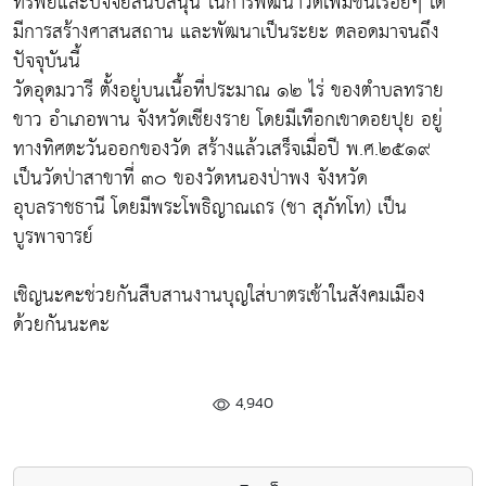
ทรัพย์และปัจจัยสนับสนุน ในการพัฒนาวัดเพิ่มขึ้นเรื่อยๆ ได้
มีการสร้างศาสนสถาน และพัฒนาเป็นระยะ ตลอดมาจนถึง
ปัจจุบันนี้
วัดอุดมวารี ตั้งอยู่บนเนื้อที่ประมาณ ๑๒ ไร่ ของตำบลทราย
ขาว อำเภอพาน จังหวัดเชียงราย โดยมีเทือกเขาดอยปุย อยู่
ทางทิศตะวันออกของวัด สร้างแล้วเสร็จเมื่อปี พ.ศ.๒๕๑๙
เป็นวัดป่าสาขาที่ ๓๐ ของวัดหนองป่าพง จังหวัด
อุบลราชธานี โดยมีพระโพธิญาณเถร (ชา สุภัทโท) เป็น
บูรพาจารย์
เชิญนะคะช่วยกันสืบสานงานบุญใส่บาตรเช้าในสังคมเมือง
ด้วยกันนะคะ
4,940