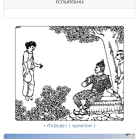
ความคิดเห็น
• กำเนิดสุรา ( กุมภชาดก )