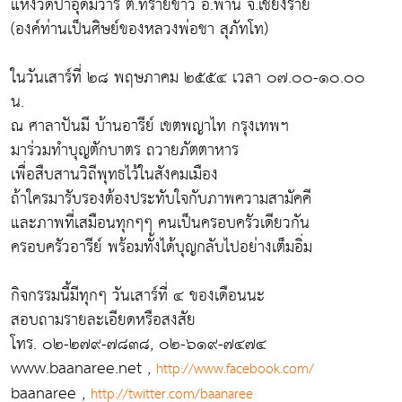
แห่งวัดป่าอุดมวารี ต.ทรายขาว อ.พาน จ.เชียงราย
(องค์ท่านเป็นศิษย์ของหลวงพ่อชา สุภัทโท)
ในวันเสาร์ที่ ๒๘ พฤษภาคม ๒๕๕๔ เวลา ๐๗.๐๐-๑๐.๐๐
น.
ณ ศาลาปันมี บ้านอารีย์ เขตพญาไท กรุงเทพฯ
มาร่วมทำบุญตักบาตร ถวายภัตตาหาร
เพื่อสืบสานวิถีพุทธไว้ในสังคมเมือง
ถ้าใครมารับรองต้องประทับใจกับภาพความสามัคคี
และภาพที่เสมือนทุกๆๆ คนเป็นครอบครัวเดียวกัน
ครอบครัวอารีย์ พร้อมทั้งได้บุญกลับไปอย่างเต็มอิ่ม
กิจกรรมนี้มีทุกๆ วันเสาร์ที่ ๔ ของเดือนนะ
สอบถามรายละเอียดหรือสงสัย
โทร. ๐๒-๒๗๙-๗๘๓๘, ๐๒-๖๑๙-๗๔๗๔
www.baanaree.net ,
http://www.facebook.com/
baanaree ,
http://twitter.com/baanaree