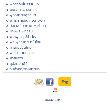
พุทธวจนในธรรมบท
มงคล ๓๘ ประการ
พุทธศาสนสุภาษิต
พุทธศาสนสุภาษิต ๖๒๑
สังเวชนียสถาน ๔ ตำบล
ปางพระพุทธรูป
พระพุทธรูปสำคัญ
พระพุทธศาสนาในไทย
ทำเนียบวัดไทย
พระอารามหลวง
ศาสนพิธี
อุปสมบทพิธี
วันสำคัญทางศาสนา
Eng
ธรรมะไทย