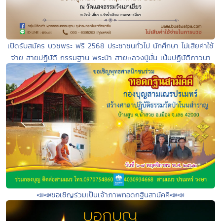
เปิดรับสมัคร บวชพระ ฟรี 2568 ประชาชนทั่วไป นักศึกษา ไม่เสียค่าใช้
จ่าย สายปฏิบัติ กรรมฐาน พระป่า สายหลวงปู่มั่น เน้นปฏิบัติภาวนา
📣📣ขอเชิญร่วมเป็นเจ้าภาพทอดกฐินสามัคคี📣📣