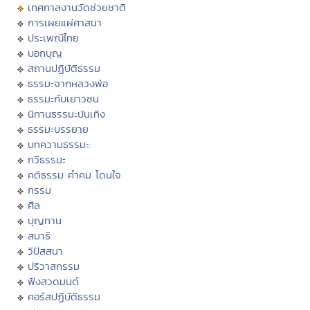
เทศกาลงานวัดช่วยชาติ
การเผยแผ่ศาสนา
ประเพณีไทย
บอกบุญ
สถานปฏิบัติธรรม
ธรรมะจากหลวงพ่อ
ธรรมะกับเยาวชน
นิทานธรรมะบันเทิง
ธรรมะบรรยาย
บทความธรรมะ
กวีธรรมะ
คติธรรม คำคม โดนใจ
กรรม
ศีล
บุญทาน
สมาธิ
วิปัสสนา
ปริวาสกรรม
ฟังสวดมนต์
คอร์สปฏิบัติธรรม