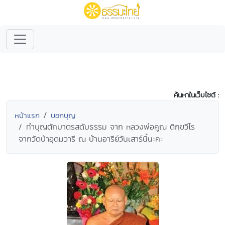
ค้นหาในเว็บไซต์ :
หน้าแรก
บอกบุญ
ทำบุญตักบาตรสดับธรรม จาก หลวงพ่อคูณ ติกฺขวีโร
จากวัดป่าอุดมวารี ณ บ้านอารีย์วันเสาร์นี้นะคะ