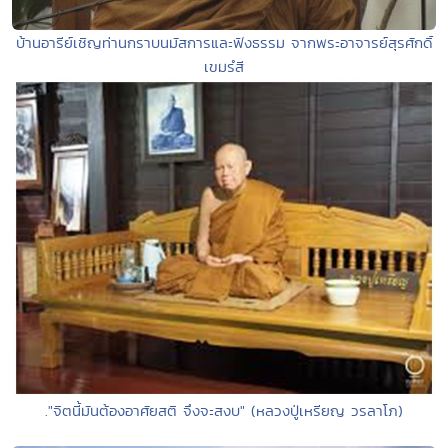
บ้านอารีย์เชิญท่านกราบนมัสการและฟังธรรม จากพระอาจารย์สุรศักดิ์
เขมรํสี
."จิตนี้มันต้องอาศัยสติ จึงจะสงบ" (หลวงปู่เหรียญ วรลาโภ)