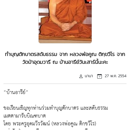
ทำบุญตักบาตรสดับธรรม จาก หลวงพ่อคูณ ติกฺขวีโร จาก
วัดป่าอุดมวารี ณ บ้านอารีย์วันเสาร์นี้นะคะ
นานา
27 พ.ค. 2554
“บ้านอารีย์”
ขอเรียนเชิญทุกท่านร่วมทำบุญตักบาตร และสดับธรรม
เมตตามารับบิณฑบาต
โดย พระครูอุดมวีรวัฒน์ (หลวงพ่อคูณ ติกฺขวีโร)