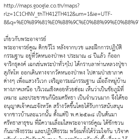
http://maps.google.co.th/maps?
rlz=1C1CHNV_thTH412TH412&um=1&ie=UTF-
8&q=%E0%B9%81%E0%B8%9C%E0%B8%99%E0%B8%97
เกี่ยวกับพระอาจารย์
พระอาจารย์คูณ ติกฺขวีโร หลังจากบวช และฝึกการปฏิบัติ
กรรมฐาน อยู่ที่วัดหนองป่าพง ประมาณ ๘ ปีแล้ว ก็ออก
จาริกธุดงค์ เฉกเช่นพระป่าทั่วๆไป ได้กราบลาท่านหลวงปู่ชา
สุภัทโท ออกเดินทางจากวัดหนองป่าพง ไปตามป่าเขาภาค
ต่างๆ เพื่อแสวงวิเวก เจริญอารมณ์กรรมฐาน เมื่อถึงหมู่บ้าน
ทางภาคเหนือ บริเวณเชิงดอยห้วยฮ่อม เห็นว่าเป็นชัยภูมิที่
เหมาะ และประชาชนก็นิยมศรัทธา เป็นจำนวนมาก จึงได้ขอ
อนุญาตเจ้าคณะจังหวัด สร้างวัดขึ้นโดยได้รับการสนับสนุน
จากชาวบ้านละแวกนั้น ตั้งแต่ปี พ.ศ.๒๕๑๘ เป็นต้นมา
ศรัทธาสาธุชน ที่มีความเลื่อมใสพระอาจารย์คูณ ได้ชักชวน
กันมาฟังธรรม และปฏิบัติธรรม พร้อมทั้งได้ร่วมใจกัน บริจาค