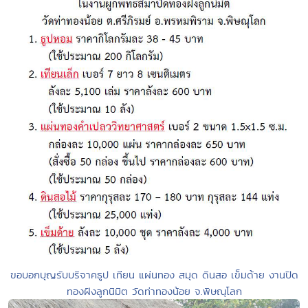
ขอบอกบุญรับบริจาคธูป เทียน แผ่นทอง สมุด ดินสอ เข็มด้าย งานปิด
ทองฝังลูกนิมิต วัดท่าทองน้อย จ.พิษณุโลก