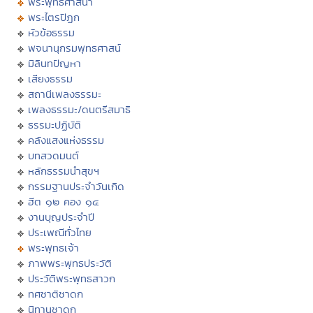
พระพุทธศาสนา
พระไตรปิฏก
หัวข้อธรรม
พจนานุกรมพุทธศาสน์
มิลินทปัญหา
เสียงธรรม
สถานีเพลงธรรมะ
เพลงธรรมะ/ดนตรีสมาธิ
ธรรมะปฏิบัติ
คลังแสงแห่งธรรม
บทสวดมนต์
หลักธรรมนำสุขฯ
กรรมฐานประจำวันเกิด
ฮีต ๑๒ คอง ๑๔
งานบุญประจำปี
ประเพณีทั่วไทย
พระพุทธเจ้า
ภาพพระพุทธประวัติ
ประวัติพระพุทธสาวก
ทศชาติชาดก
นิทานชาดก