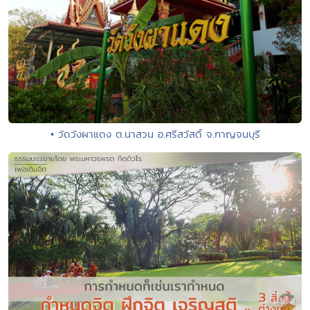
• วัดวังผาแดง ต.นาสวน อ.ศรีสวัสดิ์ จ.กาญจนบุรี