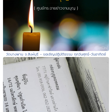
วัดบางพาน จ.สิงห์บุรี - ขอเชิญปฎิบัติธรรม ทุกวันศุกร์-วันอาทิตย์