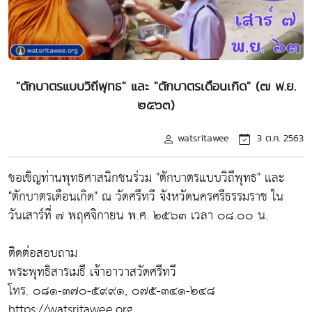
"ตักบาตรแบบวิถีพุทธ" และ "ตักบาตรเดือนเกิด" (๗ พ.ย.
๒๕๖๓)
watsritawee
3 ต.ค. 2563
ขอเชิญท่านพุทธศาสนิกชนร่วม "ตักบาตรแบบวิถีพุทธ" และ
"ตักบาตรเดือนเกิด" ณ วัดศรีทวี จังหวัดนครศรีธรรมราช ใน
วันเสาร์ที่ ๗ พฤศจิกายน พ.ศ. ๒๕๖๓ เวลา ๐๘.๐๐ น.
ติดต่อสอบถาม
พระพุทธิสารเมธี เจ้าอาวาสวัดศรีทวี
โทร. ๐๘๑-๓๗๐-๕๙๙๑, ๐๗๕-๓๔๑-๒๔๘
https://watsritawee.org