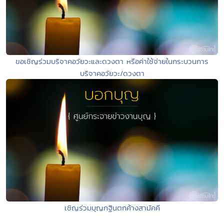
ขอเชิญร่วมบริจาคอวัยวะและดวงตา หรือค่าใช้จ่ายในกระบวนการ
บริจาคอวัยวะ/ดวงตา
เชิญร่วมบุญกฐินตกค้างสามัคคี