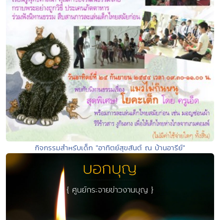
กิจกรรมสำหรับเด็ก "อาทิตย์สุขสันต์ ณ บ้านอารีย์"