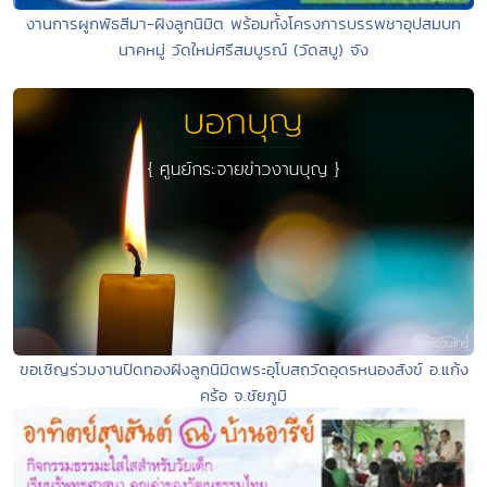
งานการผูกพัธสีมา-ฝังลูกนิมิต พร้อมทั้งโครงการบรรพชาอุปสมบท
นาคหมู่ วัดใหม่ศรีสมบูรณ์ (วัดสบู) จัง
ขอเชิญร่วมงานปิดทองฝังลูกนิมิตพระอุโบสถวัดอุดรหนองสังข์ อ.แก้ง
คร้อ จ.ชัยภูมิ