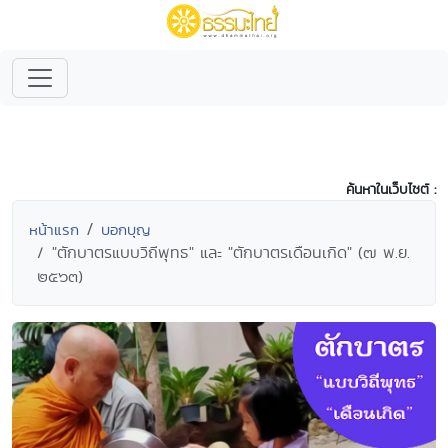
ค้นหาในเว็บไซต์ :
หน้าแรก
บอกบุญ
"ตักบาตรแบบวิถีพุทธ" และ "ตักบาตรเดือนเกิด" (๗ พ.ย.
๒๕๖๓)