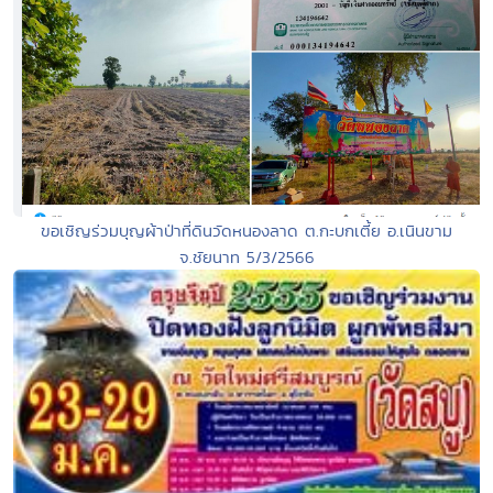
ขอเชิญร่วมบุญผ้าป่าที่ดินวัดหนองลาด ต.กะบกเตี้ย อ.เนินขาม
จ.ชัยนาท 5/3/2566