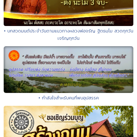
• บทสวดมนต์ประจำวันตามแนวทางหลวงพ่อจรัญ ฐิตธมฺโม สวดทุกวัน
เจริญทุกวัน
• กำลังใจสำหรับคนที่พบอุปสรรค