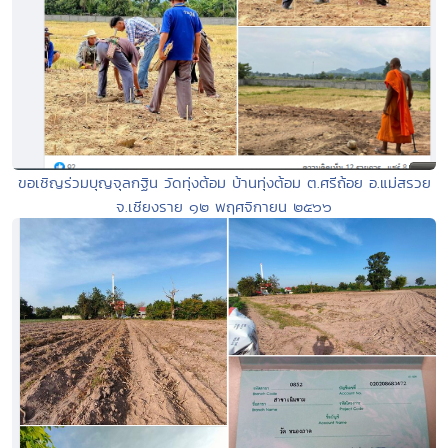
ขอเชิญร่วมบุญจุลกฐิน วัดทุ่งต้อม บ้านทุ่งต้อม ต.ศรีถ้อย อ.แม่สรวย
จ.เชียงราย ๑๒ พฤศจิกายน ๒๕๖๖