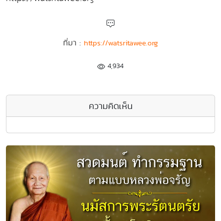
ที่มา :
https://watsritawee.org
4,934
ความคิดเห็น