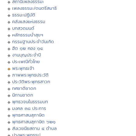
สถานีเพลงธรรมะ
เพลงธรรมะ/ดนตรีสมาธิ
ธรรมะปฏิบัติ
คลังแสงแห่งธรรม
บทสวดมนต์
หลักธรรมนำสุขฯ
กรรมฐานประจำวันเกิด
ฮีต ๑๒ คอง ๑๔
งานบุญประจำปี
ประเพณีทั่วไทย
พระพุทธเจ้า
ภาพพระพุทธประวัติ
ประวัติพระพุทธสาวก
ทศชาติชาดก
นิทานชาดก
พุทธวจนในธรรมบท
มงคล ๓๘ ประการ
พุทธศาสนสุภาษิต
พุทธศาสนสุภาษิต ๖๒๑
สังเวชนียสถาน ๔ ตำบล
ปางพระพุทธรูป