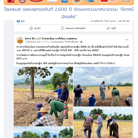
โอเคแมส ฉลองพุทธชยันตี 2,600 ปี จัดมหกรรมเทศนาธรรม “มีเทศน์
มีทอล์ค”