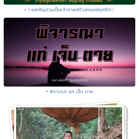
• ✨ขอเชิญร่วมเป็นเจ้าภาพสร้างถนนคอนกรีต✨
• พิจารณา แก่ เจ็บ ตาย