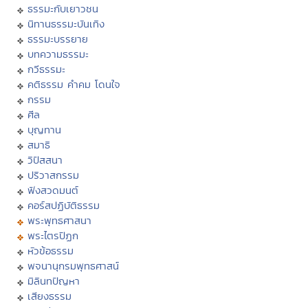
ธรรมะกับเยาวชน
นิทานธรรมะบันเทิง
ธรรมะบรรยาย
บทความธรรมะ
กวีธรรมะ
คติธรรม คำคม โดนใจ
กรรม
ศีล
บุญทาน
สมาธิ
วิปัสสนา
ปริวาสกรรม
ฟังสวดมนต์
คอร์สปฏิบัติธรรม
พระพุทธศาสนา
พระไตรปิฏก
หัวข้อธรรม
พจนานุกรมพุทธศาสน์
มิลินทปัญหา
เสียงธรรม