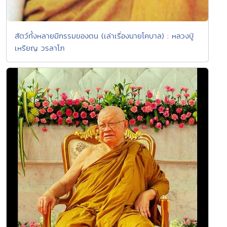
สัตว์ทั้งหลายมีกรรมของตน (เล่าเรื่องนายโคบาล) : หลวงปู่
เหรียญ วรลาโภ