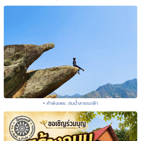
• คำพังเพย...ถ่มน้ำลายรดฟ้า