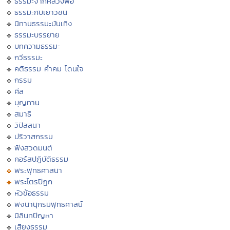
ธรรมะจากหลวงพ่อ
ธรรมะกับเยาวชน
นิทานธรรมะบันเทิง
ธรรมะบรรยาย
บทความธรรมะ
กวีธรรมะ
คติธรรม คำคม โดนใจ
กรรม
ศีล
บุญทาน
สมาธิ
วิปัสสนา
ปริวาสกรรม
ฟังสวดมนต์
คอร์สปฏิบัติธรรม
พระพุทธศาสนา
พระไตรปิฏก
หัวข้อธรรม
พจนานุกรมพุทธศาสน์
มิลินทปัญหา
เสียงธรรม