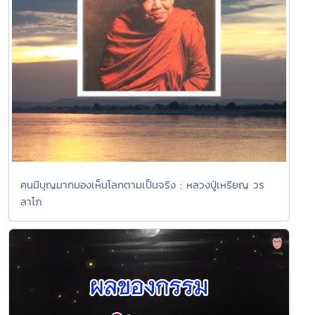
คนมีบุญมากมองเห็นโลกตามเป็นจริง : หลวงปู่เหรียญ วร
ลาโภ