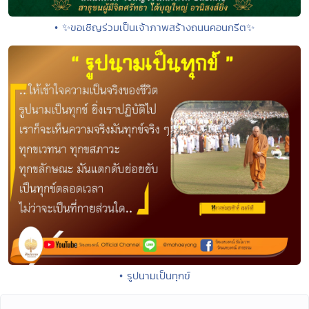
• ✨ขอเชิญร่วมเป็นเจ้าภาพสร้างถนนคอนกรีต✨
• รูปนามเป็นทุกข์