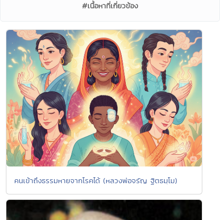
#เนื้อหาที่เกี่ยวข้อง
คนเข้าถึงธรรมหายจากโรคได้ (หลวงพ่อจรัญ ฐิตธมฺโม)