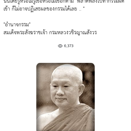
นั้นโดยรู้หรือไม่รู้เชื่อหรือไม่เชื่อก็ตาม"
พลาดพลั้งไปทำกรรมผิด
เข้า ก็ไม่อาจปฏิเสธผลของกรรมได้เลย .. "
"อำนาจกรรม"
สมเด็จพระสังฆราชเจ้า กรมหลวงวชิรญาณสังวร
6,373