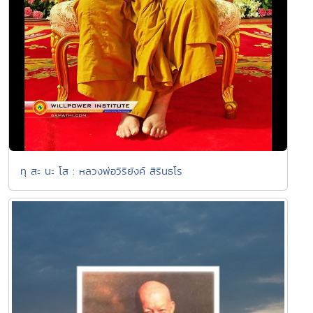
ทุ สะ นะ โส : หลวงพ่อวิริยังค์ สิรินธโร