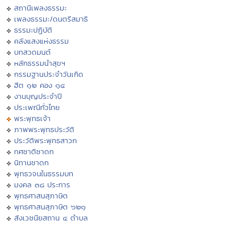
สถานีเพลงธรรมะ
เพลงธรรมะ/ดนตรีสมาธิ
ธรรมะปฏิบัติ
คลังแสงแห่งธรรม
บทสวดมนต์
หลักธรรมนำสุขฯ
กรรมฐานประจำวันเกิด
ฮีต ๑๒ คอง ๑๔
งานบุญประจำปี
ประเพณีทั่วไทย
พระพุทธเจ้า
ภาพพระพุทธประวัติ
ประวัติพระพุทธสาวก
ทศชาติชาดก
นิทานชาดก
พุทธวจนในธรรมบท
มงคล ๓๘ ประการ
พุทธศาสนสุภาษิต
พุทธศาสนสุภาษิต ๖๒๑
สังเวชนียสถาน ๔ ตำบล