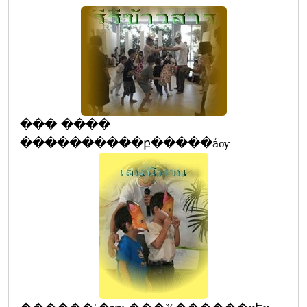
��� ����
����������բ�����áѹ