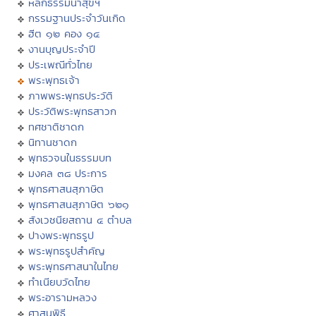
หลักธรรมนำสุขฯ
กรรมฐานประจำวันเกิด
ฮีต ๑๒ คอง ๑๔
งานบุญประจำปี
ประเพณีทั่วไทย
พระพุทธเจ้า
ภาพพระพุทธประวัติ
ประวัติพระพุทธสาวก
ทศชาติชาดก
นิทานชาดก
พุทธวจนในธรรมบท
มงคล ๓๘ ประการ
พุทธศาสนสุภาษิต
พุทธศาสนสุภาษิต ๖๒๑
สังเวชนียสถาน ๔ ตำบล
ปางพระพุทธรูป
พระพุทธรูปสำคัญ
พระพุทธศาสนาในไทย
ทำเนียบวัดไทย
พระอารามหลวง
ศาสนพิธี