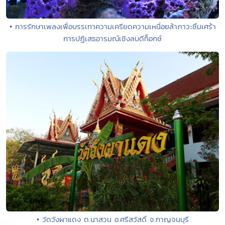
• การรักษาเพลงเพื่อบรรเทาความเครียดความเหนื่อยล้าภาวะซึมเศร้า
การปฏิเสธอารมณ์เชิงลบดีท็อกซ์
• วัดวังผาแดง ต.นาสวน อ.ศรีสวัสดิ์ จ.กาญจนบุรี