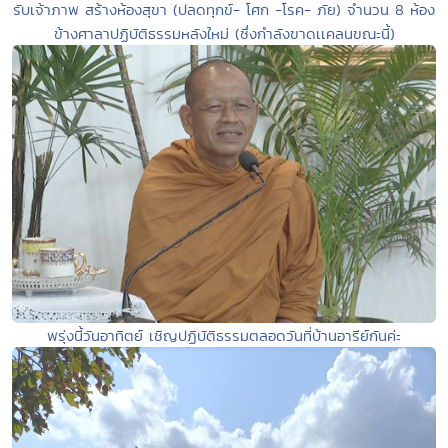
รับเจ้าภาพ สร้างห้องสุขา (ปลดทุกข์- โศก -โรค- ภัย) จำนวน 8 ห้อง
ข้างศาลาปฏิบัติธรรมหลังใหม่ (ซึ่งกำลังขาดเเคลนขณะนี้)
พรุ่งนี้วันอาทิตย์ เชิญปฏิบัติธรรมตลอดวันที่บ้านอารีย์กันค่ะ