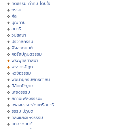
คติธรรม คำคม โดนใจ
กรรม
ศีล
บุญทาน
สมาธิ
วิปัสสนา
ปริวาสกรรม
ฟังสวดมนต์
คอร์สปฏิบัติธรรม
พระพุทธศาสนา
พระไตรปิฏก
หัวข้อธรรม
พจนานุกรมพุทธศาสน์
มิลินทปัญหา
เสียงธรรม
สถานีเพลงธรรมะ
เพลงธรรมะ/ดนตรีสมาธิ
ธรรมะปฏิบัติ
คลังแสงแห่งธรรม
บทสวดมนต์