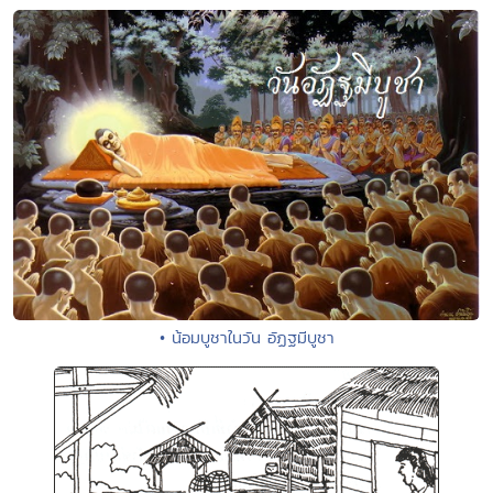
• น้อมบูชาในวัน อัฏฐมีบูชา