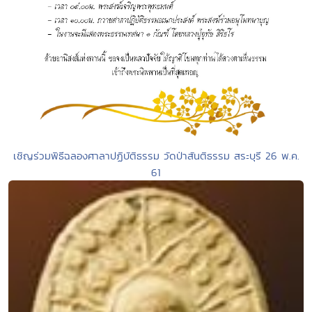
เชิญร่วมพิธีฉลองศาลาปฏิบัติธรรม วัดป่าสันติธรรม สระบุรี 26 พ.ค.
61