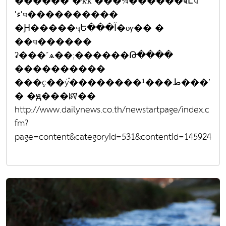
������˹�ҡҡ ���¾������ҹԷҹ
ʹءʹҹ����������
�Ԩ�����ҷԵ���آ�ѹ�� �
��ҹ������
ʡ���˹ѧ��;������Թ����
����������
���ç��ý֡��������¹���ط���ʹ
� �ԭ���ꡤ��
http://www.dailynews.co.th/newstartpage/index.c
fm?
page=content&categoryId=531&contentId=145924