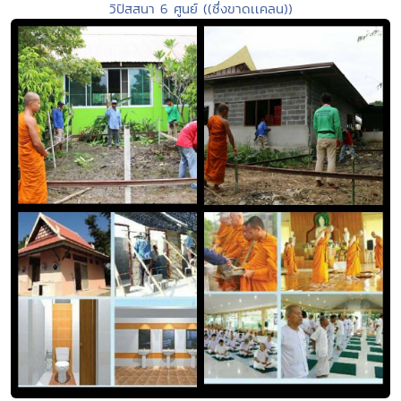
วิปัสสนา 6 ศูนย์ ((ซึ่งขาดเเคลน))