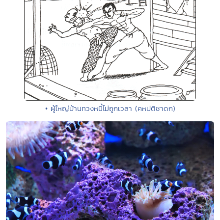
• ผู้ใหญ่บ้านทวงหนี้ไม่ถูกเวลา (คหปติชาดก)