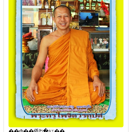
��Ф��侨Ե�äػ��