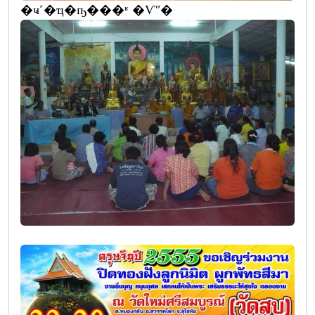
�ҹ˹�ҵ�ҧ���ʶ �Ѵʺ�