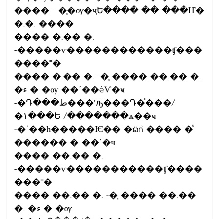
���� - �֧�ѹ�ҷԵ���� �� ���Ҥ�
�.�. ����
���� �.�� �.
-�����ѵ������������ʧ���
����˭�
���� �.�� �. -�֧ ���� ��.�� �.
�ء � �ѹ ��ʹ��èѴ�ҹ
-�Դ���ط���ʹԡ���Դ�ͧ���/
�١���Ե /�������ѧ��ҹ
-�ʹ��һ�����Ѥ�� �ӹǹ ���� �ͧ
������ � ��ʹ�ҹ
���� ��.�� �.
-�����ѵ�����������ʧ����
���˭�
���� ��.�� �. -�֧ ���� ��.��
�. �ء � �ѹ