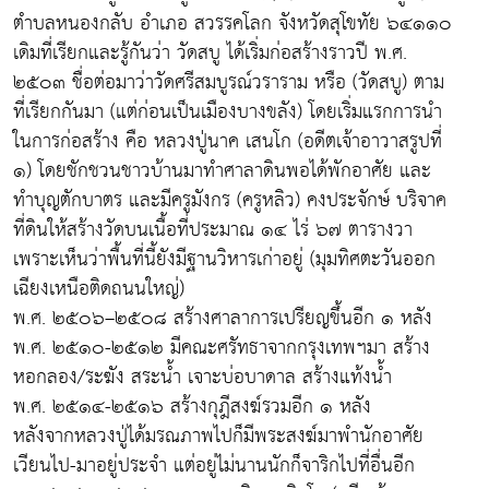
ตำบลหนองกลับ อำเภอ สวรรคโลก จังหวัดสุโขทัย ๖๔๑๑๐
เดิมที่เรียกและรู้กันว่า วัดสบู ได้เริ่มก่อสร้างราวปี พ.ศ.
๒๕๐๓ ชื่อต่อมาว่าวัดศรีสมบูรณ์วราราม หรือ (วัดสบู) ตาม
ที่เรียกกันมา (แต่ก่อนเป็นเมืองบางขลัง) โดยเริ่มแรกการนำ
ในการก่อสร้าง คือ หลวงปู่นาค เสนโก (อดีตเจ้าอาวาสรูปที่
๑) โดยชักชวนชาวบ้านมาทำศาลาดินพอได้พักอาศัย และ
ทำบุญตักบาตร และมีครูมังกร (ครูหลิว) คงประจักษ์ บริจาค
ที่ดินให้สร้างวัดบนเนื้อที่ประมาณ ๑๔ ไร่ ๖๗ ตารางวา
เพราะเห็นว่าพื้นที่นี้ยังมีฐานวิหารเก่าอยู่ (มุมทิศตะวันออก
เฉียงเหนือติดถนนใหญ่)
พ.ศ. ๒๕๐๖–๒๕๐๘ สร้างศาลาการเปรียญขึ้นอีก ๑ หลัง
พ.ศ. ๒๕๑๐-๒๕๑๒ มีคณะศรัทธาจากกรุงเทพฯมา สร้าง
หอกลอง/ระฆัง สระน้ำ เจาะบ่อบาดาล สร้างแท้งน้ำ
พ.ศ. ๒๕๑๔-๒๕๑๖ สร้างกุฎีสงฆ์รวมอีก ๑ หลัง
หลังจากหลวงปู่ได้มรณภาพไปก็มีพระสงฆ์มาพำนักอาศัย
เวียนไป-มาอยู่ประจำ แต่อยู่ไม่นานนักก็จาริกไปที่อื่นอีก