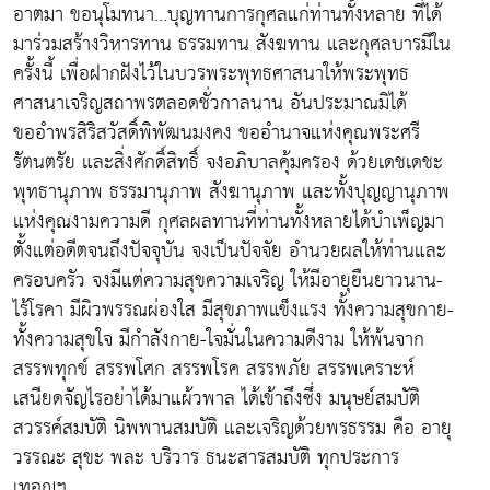
อาตมา ขอนุโมทนา…บุญทานการกุศลแก่ท่านทั้งหลาย ที่ได้
มาร่วมสร้างวิหารทาน ธรรมทาน สังฆทาน และกุศลบารมีใน
ครั้งนี้ เพื่อฝากฝังไว้ในบวรพระพุทธศาสนาให้พระพุทธ
ศาสนาเจริญสถาพรตลอดชั่วกาลนาน อันประมาณมิได้
ขออำพรสิริสวัสดิ์พิพัฒนมงคง ขออำนาจแห่งคุณพระศรี
รัตนตรัย และสิ่งศักดิ์สิทธิ์ จงอภิบาลคุ้มครอง ด้วยเดชเดชะ
พุทธานุภาพ ธรรมานุภาพ สังฆานุภาพ และทั้งปุญญานุภาพ
แห่งคุณงามความดี กุศลผลทานที่ท่านทั้งหลายได้บำเพ็ญมา
ตั้งแต่อดีตจนถึงปัจจุบัน จงเป็นปัจจัย อำนวยผลให้ท่านและ
ครอบครัว จงมีแต่ความสุขความเจริญ ให้มีอายุยืนยาวนาน-
ไร้โรคา มีผิวพรรณผ่องใส มีสุขภาพแข็งแรง ทั้งความสุขกาย-
ทั้งความสุขใจ มีกำลังกาย-ใจมั่นในความดีงาม ให้พ้นจาก
สรรพทุกข์ สรรพโศก สรรพโรค สรรพภัย สรรพเคราะห์
เสนียดจัญไรอย่าได้มาแผ้วพาล ได้เข้าถึงซึ่ง มนุษย์สมบัติ
สวรรค์สมบัติ นิพพานสมบัติ และเจริญด้วยพรธรรม คือ อายุ
วรรณะ สุขะ พละ บริวาร ธนะสารสมบัติ ทุกประการ
เทอญฯ