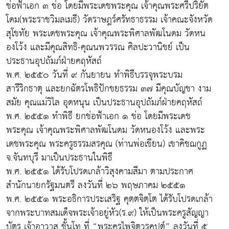
ช่อฟ้าเอก ๓ ช่อ โดยมีพระเดชพระคุณ เจ้าคุณพระศรีปริยัต
โดม(พระราชวิมลเมธี) วัดราษฎร์ศรัทธาธรรม เจ้าคณะจังหวัด
สุโขทัย พระเดชพระคุณ เจ้าคุณพระพิศาลพัฒโนดม วัดหน
องโว้ง และมีคุณสิทธิ-คุณนพวรรณ ศิลปะวานิชย์ เป็น
ประธานอุปถัมภ์ฝ่ายคฤหัสถ์
พ.ศ. ๒๕๕๐ วันที่ ๙ กันยายน ทำพิธีบรรจุพระบรม
สารีริกธาตุ และยกฉัตรโพธิปักขยธรรม ๓๗ มีคุณบัญชา งาม
สมัย คุณแม่วิไล อุดหนุน เป็นประธานอุปถัมภ์ฝ่ายคฤหัสถ์
พ.ศ. ๒๕๕๑ ทำพิธี ยกช่อฟ้าเอก ๑ ช่อ โดยมีพระเดช
พระคุณ เจ้าคุณพระพิศาลพัฒโนดม วัดหนองโว้ง และพระ
เดชพระคุณ พระครูธรรมสรคุณ (ท่านพ่อเขียน) เขาคิชฌกูฏ
จ.จันทบุรี มาเป็นประธานในพิธี
พ.ศ. ๒๕๕๑ ได้รับโปรดเกล้าวิสุงคามสีมา ตามประกาศ
สำนักนายกรัฐมนตรี ลงวันที่ ๒๖ พฤษภาคม ๒๕๕๑
พ.ศ. ๒๕๕๑ พระอธิการประเสริฐ คุตฺตจิตฺโต ได้รับโปรดเกล้า
จากพระบาทสมเด็จพระเจ้าอยู่หัว(ร.๙) ให้เป็นพระครูสัญญา
บัตร เจ้าอาวาส ชั้นโท ที่ “พระครูไพจิตวรคุปต์” ลงวันที่ ๕