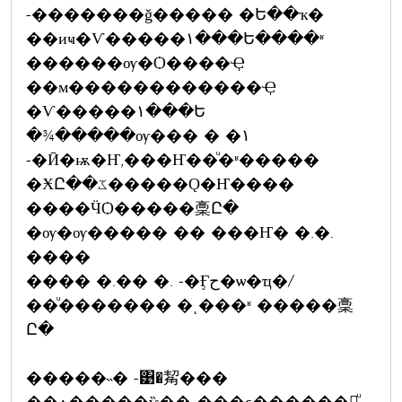
-�������ǧ����� �Ե��ҡ�
��иҹ�Ѵ�����١���Ե����ʶ
������ѹ�Ѻ����Ҿ
��м������������Ҿ
�Ѵ�����١���Ե
�¾�����ѹ��� � �١
-�Ӣ�ѭ�Ҥ,���Ҥ��ͧ�ʶ�����
�ӾԸ��ػ�����Ǫ�Ҥ����
����ӴѺ�����稾Ը�
�ѹ�ѹ����� �� ���Ҥ� �.�.
����
���� �.�� �. -�Ӻح�ѡ�ҵ�/
��ͧ������� �ͺ���ʶ �����稾
Ը�
�����˵� -͹�觢���