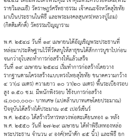
๒๕๔๘ โดยมีพระเดชพระคุณ เจ้าคุณพระศรีปริยัตโดม(พระ
ราชวิมลเมธี) วัดราษฎร์ศรัทธาธรรม เจ้าคณะจังหวัดสุโขทัย
มาเป็นประธานในพิธี และพระมงคลสุนทร(หลวงปู่โถม)
(กิตติมศักดิ์) วัดธรรมปัญญาราม
พ.ศ. ๒๕๔๘ วันที่ ๑๙ เมษายนได้อัญเชิญพระประธานที่
หล่อมาประดิษฐานไว้ที่วัดสบูให้สาธุชนได้สักการบูชาไปก่อน
จนกว่าอุโบสถทำการก่อสร้างให้แล้วเสร็จ
วันที่ ๑๙ เมษายน ๒๕๔๘ เริ่มทำการก่อสร้างโดยวาง
รากฐานตามโครงสร้างแบบทรงไทยสุโขทัย ขนาดความกว้าง
๔ วา(๘ เมตร) ความยาว ๑๐ วา(๒๐ เมตร) พื้นระเบียงรอบ
สูง ๑.๕๐ ซ.ม. มีพนักพิงรอบ ใช้งบการก่อสร้าง
๘,๐๐๐,๐๐๐- บาทเศษ (แปดล้านบาทเศษโดยประมาณ)
ปัจจุบันได้สร้างได้ประมาณ ๙๕ เปอร์เซ็นร์
พ.ศ. ๒๕๕๐ ได้สร้างวิหารหลวงพ่อตะเคียนทอง ๑ หลัง
พ.ศ. ๒๕๕๐ วันที่ ๒๗-๒๙ เมษายน ได้ทำพิธีเททองหล่อ
พระประธาน จำนวน ๙ องค์(หน้าตัก ๔๕ นิ้ว) และพิธี ยก