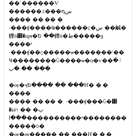
��ʹ������Ѵ
������ػ���դس
���� ��.�� �.
-���ʧ����Ҩ������ç�س ��鹹�
觻á͸�ɰҹ�Ե ��觻á�ط�����ɡ
����ʶ
-���ʧ��ç�����ѡ�������ʹ��
Ҹ��������Ǵ����ѡ�ѻ�ѵ��ٵ�
��� �� �ٻ
�ѹ�ҷԵ���� �� ���Ҥ� �.�.
����
���� ��.�� �. -���ʧ���Ǵ�͹
�ӹǹ �� �ٻ
���ا����������ʶ��������
�����ó�
�ѹ�ѹ����� �� ���Ҥ� �.�.