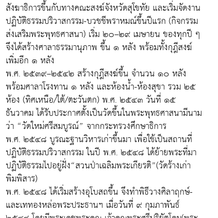
สังฆาธิการขึ้นกับทางคณะสงฆ์จังหวัดสุโขทัย และเริ่มจัดงาน
ปฏิบัติธรรมปริวาสกรรม-บวชชีพราหมณ์ขึ้นปีแรก (กิจกรรม
ส่งเสริมพระพุทธศาสนา) เริ่ม ๒๐–๒๙ เมษายน ของทุกปี ๆ
จึงได้สร้างศาลาธรรมานุภาพ ขึ้น ๑ หลัง พร้อมทั้งกุฎีสงฆ์
เพิ่มอีก ๑ หลัง
พ.ศ. ๒๕๓๙–๒๕๔๒ สร้างกุฎีสงฆ์ขึ้น จำนวน ๑๐ หลัง
พร้อมศาลาโรงทาน ๑ หลัง และห้องน้ำ-ห้องสุขา รวม ๒๕
ห้อง (ทิศเหนือ/ใต้/ตะวันตก) พ.ศ. ๒๕๔๓ วันที่ ๑๕
ธันวาคม ได้รับประกาศตั้งเป็นวัดขึ้นในพระพุทธศาสนามีนาม
ว่า “วัดใหม่ศรีสมบูรณ์” จากกระทรวงศึกษาธิการ
พ.ศ. ๒๕๔๘ บูรณะฐานวิหารเก่าขึ้นมา เพื่อใช้เป็นสถานที่
ปฏิบัติธรรมปริวาสกรรม ในปี พ.ศ. ๒๕๔๘ ได้ย้ายพระที่มา
ปฏิบัติธรรมไปอยู่ฝั่ง“สวนป่าเฉลิมพระเกียรติ”(วัดร้างเก่า
พิมพิสาร)
พ.ศ. ๒๕๔๘ ได้เริ่มสร้างอุโบสถขึ้น จึงทำพิธีวางศิลาฤกษ์-
และเททองหล่อพระประธานฯ เมื่อวันที่ ๙ กุมภาพันธ์