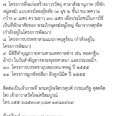
๗. โครงการที่จะก่อสร้างถาวรวัตถุ ศาลาสังฆานุภาพ (ที่พัก
หมู่สงฆ์) แบบทรงไทยสุโขทัย (๓ มุข ๒ ชั้น) ขนาดความ
กว้าง ๙ เมตร ความยาว ๓๐ เมตร เพื่อประโยชน์ในการใช้
เป็นที่พักอาศัยของ พระภิกษุสงฆ์หมู่ใหญ่ ที่มาจากจตุรทิศ
(กำลังอยู่ในโครงการพัฒนา)
๘. โครงการบรรพชาสามเณรภาคฤดูร้อน (กำลังอยู่ใน
โครงการพัฒนา)
๙. มีพิธีทำบุญถวายทานตามเทศกาลต่าง เช่น ทอดกฐิน-
ผ้าป่า ในวันสำคัญทางพระพุทธศาสนา และประเพณีฯ..
๑๐. โครงการบรรพชาอุปสมบทนาคหมู่ ปี ๒๕๕๕
๑๑. โครงการผูกพัทธสีมา ฝังลูกนิมิต ปี ๒๕๕๕
ติดต่อเป็นเจ้าภาพที่ พระครูไพจิตวรคุปต์ (ประเสริฐ คุตฺตจิตฺ
โต) เจ้าอาวาสวัดใหม่ศรีสมบูรณ์
โทร.๐๕๕-๖๘๕๓๐๙,๐๘๗-๑๙๘๔๙๖๙.