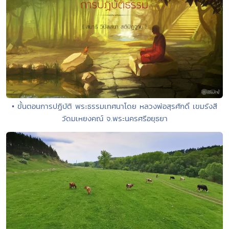
• ขั้นตอนการปฏิบัติ พระธรรมเทศนาโดย หลวงพ่อสุรศักดิ์ เขมรังสี
วัดมเหยงคณ์ จ.พระนครศรีอยุธยา