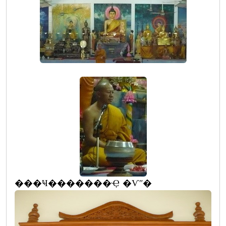
���Ҹ�������Ҿ �Ѵʺ�