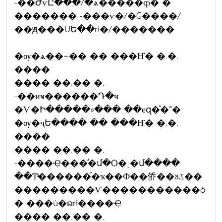
-��ԺѵԸ���/�ѧ�����ȹ� �
������� -���ѵ�/�Ǵ����/
��ԭ���ŨԵ��ǹ�/�������
�ѹ�ѧ��÷�� �� ���Ҥ� �.�.
����
���� ��.�� �.
-��иҹ������Դ�ҹ
�Ѵ�Ի�����»��� ��еզ�ͧ�˭�
�ѹ�ҷԵ���� �� ���Ҥ� �.�.
����
���� ��.�� �.
-����Ҿ���ͧ�մ�Ѻ�ͺ�մ����
��Тͧ������֡�ҡ��Ф��侨��äػ��
���������Ѵ�����������ó
� ���ú�ӹǹ����Ҿ
���� ��.�� �.