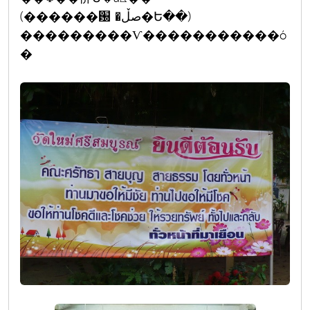
(������԰ �صڵ�Ե��)
���������Ѵ�����������ó
�