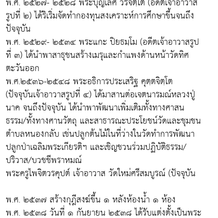
พ.ศ. ๒๕๒๗- ๒๕๒๘ พระบุญเลิศ วรจิตฺโต (อดีตเจ้าอาวาส
รูปที่ ๒) ได้ริเริ่มจัดทำกองทุนสงเคราะห์การศึกษาขึ้นจนถึง
ปัจจุบัน
พ.ศ. ๒๕๒๙- ๒๕๓๔ พระแกะ ปิยธมฺโม (อดีตเจ้าอาวาสรูป
ที่ ๓) ได้นำพาสาธุชนสร้างเมรุและกำแพงด้านหน้าวัดทิศ
ตะวันออก
พ.ศ.๒๕๓๖-๒๕๔๘ พระอธิการประเสริฐ คุตฺตจิตฺโต
(ปัจจุบันเจ้าอาวาสรูปที่ ๔) ได้มาสานต่อเจตนารมณ์หลวงปู่
นาค จนถึงปัจจุบัน ได้นำพาพัฒนาเพิ่มเติมทั้งทางศาสน
ธรรม/ทั้งทางศานวัตถุ และสาธารณะประโยชน์วัดและชุมชน
ตำบลหนองกลับ เช่นปลูกต้นไม้ในที่ว่างในวัดทำการพัฒนา
ปลูกป่าเฉลิมพระเกียรติฯ และเชิญชวนร่วมปฏิบัติธรรม/
ปริวาส/บวชชีพราหมณ์
พระครูไพจิตวรคุปต์ เจ้าอาวาส วัดใหม่ศรีสมบูรณ์ (ปัจจุบัน
พ.ศ. ๒๕๓๗ สร้างกุฎีสงฆ์ขึ้น ๑ หลังห้องน้ำ ๑ ห้อง
พ.ศ. ๒๕๓๘ วันที่ ๑ กันยายน ๒๕๓๘ ได้รับแต่งตั้งเป็นพระ