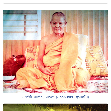
• "ทำไมผมจึงหูหนวก" (หลวงปู่ชอบ ฐานสโม)