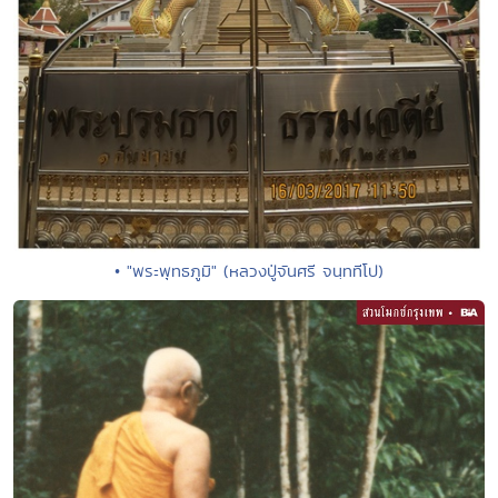
• "พระพุทธภูมิ" (หลวงปู่จันศรี จนฺททีโป)