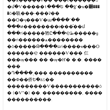
��ѧ�����ѷ�� ���ͼ������觨ͧ
�մ�Ѵ�����١���Ե ��ǧ˹�ҡ�͹���
�ô�駪���-���ʡ��
��Ѻ�ҷ���Ѵ�ա����˹��
���ͷ��������ŧ���֡��մ
���ǹ�����㹾Ը���Ҿط�����ɡ
��ǹ������ѧ��������
�ô�����Թ����ӹǹ����ҹ���Ѻ
������Ҿ ������Ѵ��� 仨
��֧�ѹ��� �� �ѹ�Ҥ� �.�. ����
���
�Դ����ͺ��� ����������
��Ф��侨Ե�äػ��
���������Ѵ�����������ó
� (�Ѵʺ�) ��. ���������, ����
����������.