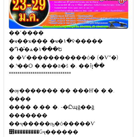
��˹����
�ҹ��ҡ��� �ҹ�١�ѷ�����
�Դ�ͧ�ѧ�١���Ե
� �Ѵ�����������ó� (�Ѵʺ�)
�.˹ͧ��Ѻ �.���ä�š �. ��⢷��
*****************************
�ѹ������� �� ���Ҥ� �.�.
����
���� �.�� �. -�Ըպǧ��ǧ
�������
��ҷ�����ҧ�ó�����Ѵ
෾���������Ǵҷ������