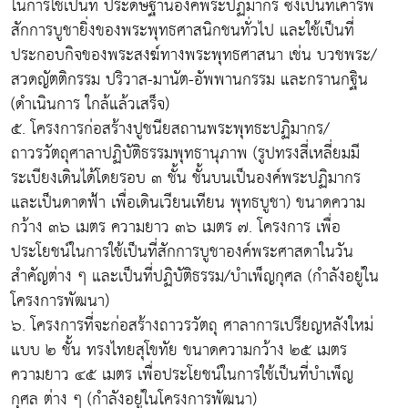
ในการใช้เป็นที่ ประดิษฐานองค์พระปฏิมากร ซึ่งเป็นที่เคารพ
สักการบูชายิ่งของพระพุทธศาสนิกชนทั่วไป และใช้เป็นที่
ประกอบกิจของพระสงฆ์ทางพระพุทธศาสนา เช่น บวชพระ/
สวดญัตติกรรม ปริวาส-มานัต-อัพพานกรรม และกรานกฐิน
(ดำเนินการ ใกล้แล้วเสร็จ)
๕. โครงการก่อสร้างปูชนียสถานพระพุทธะปฏิมากร/
ถาวรวัตถุศาลาปฏิบัติธรรมพุทธานุภาพ (รูปทรงสี่เหลี่ยมมี
ระเบียงเดินได้โดยรอบ ๓ ชั้น ชั้นบนเป็นองค์พระปฏิมากร
และเป็นดาดฟ้า เพื่อเดินเวียนเทียน พุทธบูชา) ขนาดความ
กว้าง ๓๖ เมตร ความยาว ๓๖ เมตร ๗. โครงการ เพื่อ
ประโยชน์ในการใช้เป็นที่สักการบูชาองค์พระศาสดาในวัน
สำคัญต่าง ๆ และเป็นที่ปฏิบัติธรรม/บำเพ็ญกุศล (กำลังอยู่ใน
โครงการพัฒนา)
๖. โครงการที่จะก่อสร้างถาวรวัตถุ ศาลาการเปรียญหลังใหม่
แบบ ๒ ชั้น ทรงไทยสุโขทัย ขนาดความกว้าง ๒๕ เมตร
ความยาว ๔๕ เมตร เพื่อประโยชน์ในการใช้เป็นที่บำเพ็ญ
กุศล ต่าง ๆ (กำลังอยู่ในโครงการพัฒนา)