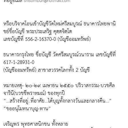
ที่อยู่อีเมล์
shisombun@hotmail.com
หรือบริจาคโอนเข้าบัญชีวัดใหม่ศรีสมบูรณ์ ธนาคารไทยพานิ
ชย์ชื่อบัญชี พระประเสริฐ คุตฺตจิตฺโต
เลขบัญชีที่ 556-2-16370-0 (บัญชีออมทรัพย์)
ธนาคารกรุงไทย ชื่อบัญชี วัดศรีสมบูรณ์วนาราม เลขบัญชีที่
617-1-28931-0
(บัญชีออมทรัพย์) สาขาสวรรคโลกทั้ง 2 บัญชี
หมายเหตุ- ๒๐-๒๙ เมษายน ๒๕๕๐ ปริวาสกรรม-บวชศีล
จารินี(บวชชีพราหมณ์) ของทุกปี
“…สร้างที่อยู่..ที่อาศัย…ได้บุญทั้งกลางวันและกลางคืน…”
“ขออนุโมทนาบุญ-ทาน”
เจริญพร พุทธศาสนิกชน ทั้งหลาย