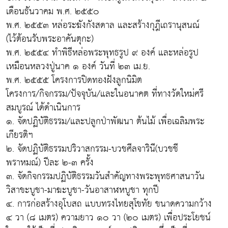
เดือนธันวาคม พ.ศ. ๒๕๕๐
พ.ศ. ๒๕๕๓ หล่อระฆังกังสดาล และสร้างกุฎีเถรานุสนณ์
(ไว้ต้อนรับพระอาคันตุกะ)
พ.ศ. ๒๕๕๔ ทำพิธีหล่อพระพุทธรูป ๙ องค์ และหล่อรูป
เหมือนหลวงปู่นาค ๑ องค์ วันที่ ๒๓ เม.ย.
พ.ศ. ๒๕๕๕ โครงการปิดทองฝังลูกนิมิต
โครงการ/กิจกรรม/ปัจจุบัน/และในอนาคต ที่ทางวัดใหม่ศรี
สมบูรณ์ ได้ดำเนินการ
๑. จัดปฏิบัติธรรม/และปลูกป่าพัฒนา ต้นไม้ เพื่อเฉลิมพระ
เกียรติฯ
๒. จัดปฏิบัติธรรมปริวาสกรรม-บวชศีลจารินี(บวชชี
พราหมณ์) ปีละ ๒-๓ ครั้ง
๓. จัดกิจกรรมปฏิบัติธรรมวันสำคัญทางพระพุทธศาสนาวัน
วิสาขะบูชา-มาฆะบูชา-วันอาสาฬหบูชา ทุกปี
๔. การก่อสร้างอุโบสถ แบบทรงไทยสุโขทัย ขนาดความกว้าง
๔ วา (๘ เมตร) ความยาว ๑๐ วา (๒๐ เมตร) เพื่อประโยชน์