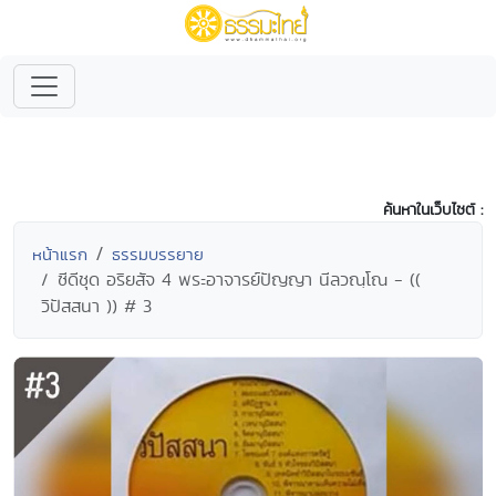
ค้นหาในเว็บไซต์ :
หน้าแรก
ธรรมบรรยาย
ซีดีชุด อริยสัจ 4 พระอาจารย์ปัญญา นีลวณฺโณ - ((
วิปัสสนา )) # 3