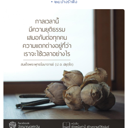
• ๒๔.ปางรำพึง