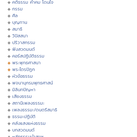
คติธรรม คำคม โดนใจ
กรรม
ศีล
บุญทาน
สมาธิ
วิปัสสนา
ปริวาสกรรม
ฟังสวดมนต์
คอร์สปฏิบัติธรรม
พระพุทธศาสนา
พระไตรปิฏก
หัวข้อธรรม
พจนานุกรมพุทธศาสน์
มิลินทปัญหา
เสียงธรรม
สถานีเพลงธรรมะ
เพลงธรรมะ/ดนตรีสมาธิ
ธรรมะปฏิบัติ
คลังแสงแห่งธรรม
บทสวดมนต์
หลักธรรมนำสุขฯ