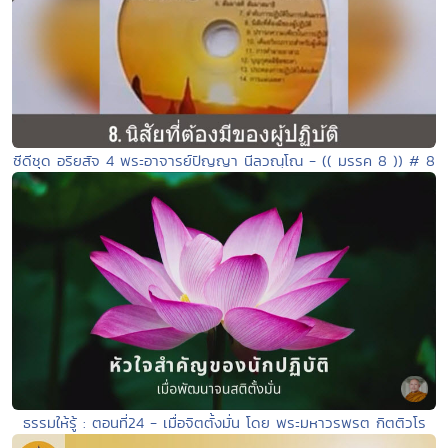
ซีดีชุด อริยสัจ 4 พระอาจารย์ปัญญา นีลวณฺโณ - (( มรรค 8 )) # 8
ธรรมให้รู้ : ตอนที่24 - เมื่อจิตตั้งมั่น โดย พระมหาวรพรต กิตติวโร