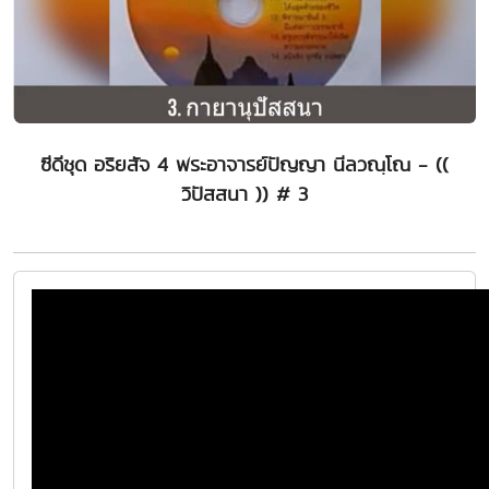
ซีดีชุด อริยสัจ 4 พระอาจารย์ปัญญา นีลวณฺโณ - ((
วิปัสสนา )) # 3