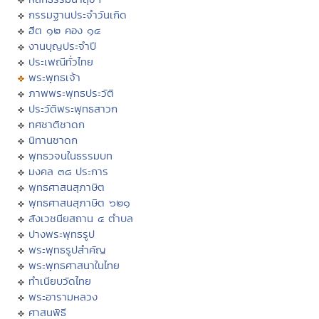
กรรมฐานประจำวันเกิด
ฮีต ๑๒ คอง ๑๔
งานบุญประจำปี
ประเพณีทั่วไทย
พระพุทธเจ้า
ภาพพระพุทธประวัติ
ประวัติพระพุทธสาวก
ทศชาติชาดก
นิทานชาดก
พุทธวจนในธรรมบท
มงคล ๓๘ ประการ
พุทธศาสนสุภาษิต
พุทธศาสนสุภาษิต ๖๒๑
สังเวชนียสถาน ๔ ตำบล
ปางพระพุทธรูป
พระพุทธรูปสำคัญ
พระพุทธศาสนาในไทย
ทำเนียบวัดไทย
พระอารามหลวง
ศาสนพิธี