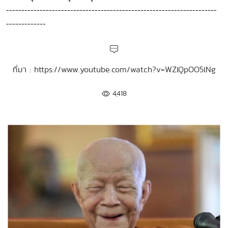
---------------------------------------------------------------------
-------------
ที่มา : https://www.youtube.com/watch?v=WZlQpOO5lNg
4,418