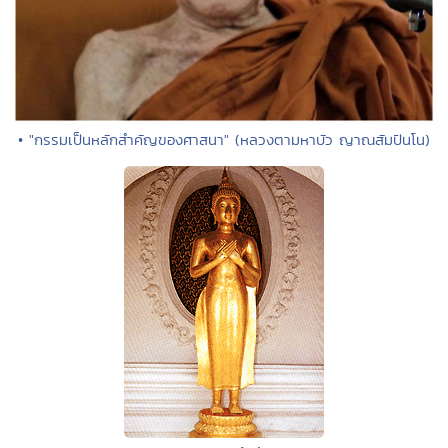
• "กรรมเป็นหลักสำคัญของศาสนา" (หลวงตามหาบัว ญาณสัมปันโน)