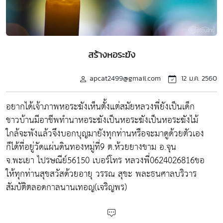
สร้างหอระฆัง
apcat2499@gmail.com
12 ม.ค. 2560
อยากได้เจ้าภาพหอระฆังเห็นตั้งแต่สมัยหลวงพี่ยังเป็นเด็ก
ชาวบ้านมีอาชีพทำนาหอระฆังเป็นหอระฆังเป็นหอระฆังไม้
ใกล้จะพังแล้วจึงบอกบุญมายังทุกท่านหรือจะมาดูด้วยตัวเอง
ก็ได้ที่อยู่วัดแผ่นดินทองหมู่ที่9 ต.ห้วยยางขาม อ.จุน
จ.พะเยา ไปรษณีย์56150 เบอร์โทร หลวงพี่0624026816ขอ
ให้ทุกท่านสุขสวัสด้วยอายุ วรรณ สุขะ พละธนศาลบริวาร
สัมบัติตลอดกาลนานเทอญ(เจริญพร)