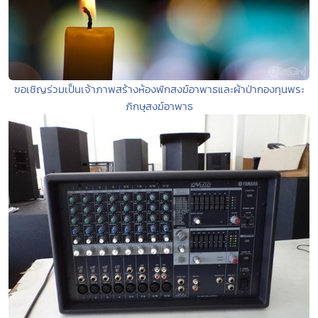
ขอเชิญร่วมเป็นเจ้าภาพสร้างห้องพักสงฆ์อาพาธและผ้าป่ากองทุนพระ
ภิกษุสงฆ์อาพาธ