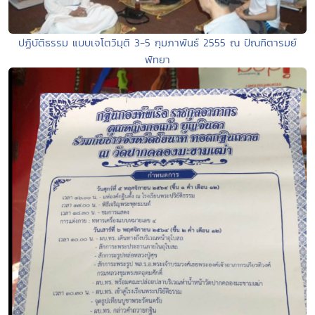
ปฏิบัติธรรม แบบเจโตวิมุติ 3-5 กุมภาพันธ์ 2555 ณ ปัณฑิตารมย์
พัทยา