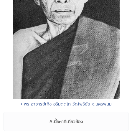
• พระอาจารย์เกิ่ง อธิมุตตโก วัดโพธิ์ชัย จ.นครพนม
#เนื้อหาที่เกี่ยวข้อง