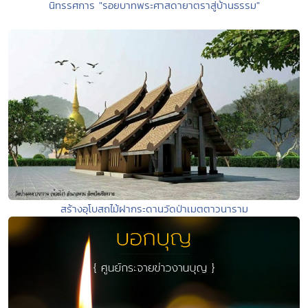
นิทรรศการ "รอยบาทพระศาสดายาตราสู่บ้านธรรม"
สร้างอุโบสถไม้ฝากระดานวัดป่าเมตตาวนาราม