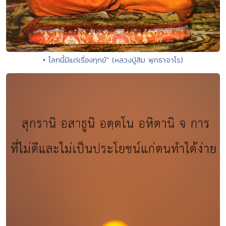
• โลกนี้มีแต่เรื่องทุกข์" (หลวงปู่สิม พุทธาจาโร)