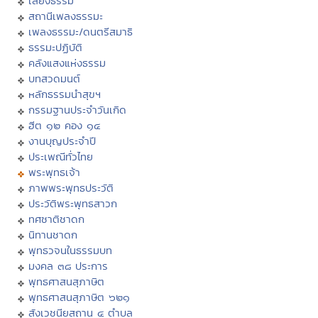
เสียงธรรม
สถานีเพลงธรรมะ
เพลงธรรมะ/ดนตรีสมาธิ
ธรรมะปฏิบัติ
คลังแสงแห่งธรรม
บทสวดมนต์
หลักธรรมนำสุขฯ
กรรมฐานประจำวันเกิด
ฮีต ๑๒ คอง ๑๔
งานบุญประจำปี
ประเพณีทั่วไทย
พระพุทธเจ้า
ภาพพระพุทธประวัติ
ประวัติพระพุทธสาวก
ทศชาติชาดก
นิทานชาดก
พุทธวจนในธรรมบท
มงคล ๓๘ ประการ
พุทธศาสนสุภาษิต
พุทธศาสนสุภาษิต ๖๒๑
สังเวชนียสถาน ๔ ตำบล