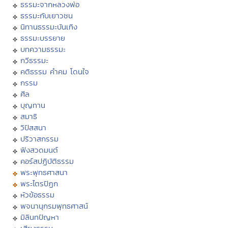
ธรรมะจากหลวงพ่อ
ธรรมะกับเยาวชน
นิทานธรรมะบันเทิง
ธรรมะบรรยาย
บทความธรรมะ
กวีธรรมะ
คติธรรม คำคม โดนใจ
กรรม
ศีล
บุญทาน
สมาธิ
วิปัสสนา
ปริวาสกรรม
ฟังสวดมนต์
คอร์สปฏิบัติธรรม
พระพุทธศาสนา
พระไตรปิฏก
หัวข้อธรรม
พจนานุกรมพุทธศาสน์
มิลินทปัญหา