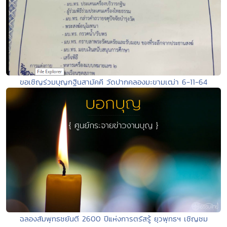
ขอเชิญร่วมบุญกฐินสามัคคี วัดปากคลองมะขามเฒ่า 6-11-64
ฉลองสัมพุทธชยันตี 2600 ปีแห่งการตรัสรู้ ยุวพุทธฯ เชิญชม