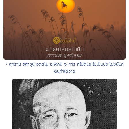
• สุกรานิ อสาธูนิ อตฺตโน อหิตานิ จ การ ที่ไม่ดีและไม่เป็นประโยชน์แก่
ตนทำได้ง่าย