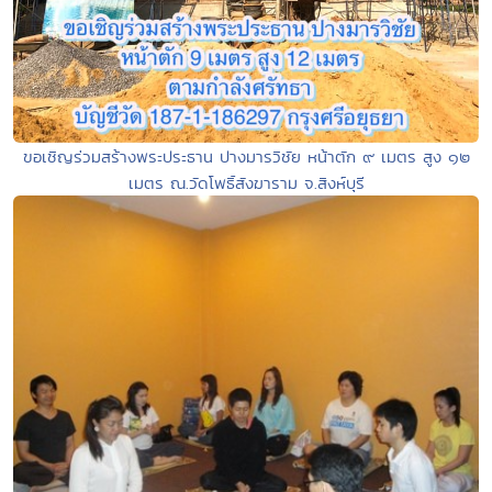
ขอเชิญร่วมสร้างพระประธาน ปางมารวิชัย หน้าตัก ๙ เมตร สูง ๑๒
เมตร ณ.วัดโพธิ์สังฆาราม จ.สิงห์บุรี