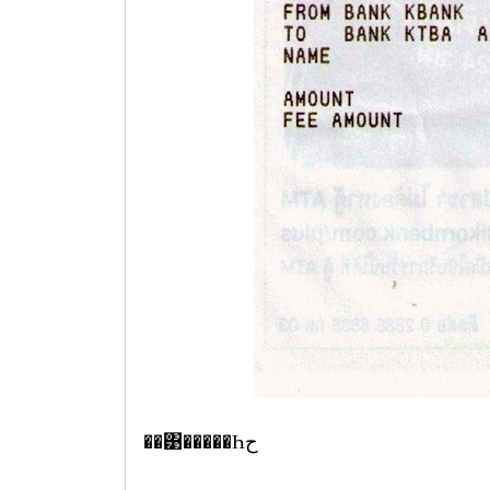
��͹�����Һح