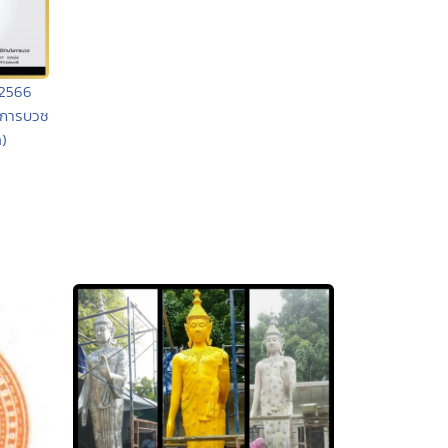
ี 2566
งการบวช
)