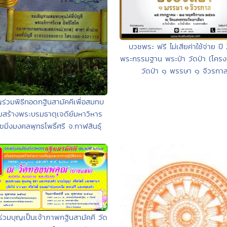
บวชพระ ฟรี ไม่เสียค่าใช้จ่าย ป
พระกรรมฐาน พระป่า วัดป่า (โคร
วัดป่า ๑ พรรษา ๑ จีวรกาล
ร่วมพิธีทอดกฐินสามัคคีเพื่อสมทบ
วมสร้างพระบรมธาตุเจดีย์มหาวิหาร
ขมิ่งมงคลพุทธโพธิ์ศรี จ.กาฬสินธุ์
่วมบุญเป็นเจ้าภาพกฐินสามัคคี วัด