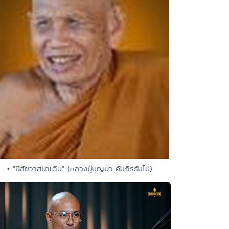
• "นืสัยวาสนาเดิม" (หลวงปู่บุญมา คัมภีรธัมโม)