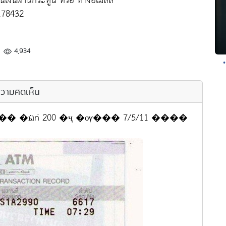
งินผ่านกระทู้นี้ หรือ ทางอีเมลล์
178432
4,934
วามคิดเห็น