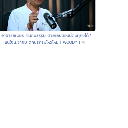
• อาจารย์เบียร์ คนตื่นธรรม ตายเลยตอนนี้ดับทุกข์ได้?
แน่ใจนะว่าจบ ตกนรกรับไหวไหม | WOODY FM