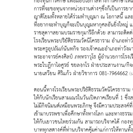
กองทุนการศึกษาเพื่อมอบโอกาสทางการศึกษาให้แก่สา
การที่จะขอทุนจากหน่วยงานต่างๆซึ่งก็เป็นการยากย
ญาติโยมทั้งหลายได้ร่วมทำบุญมา ณ โอกาสนี้ และ
ที่อยากจะทำบุญก็จะเป็นบุญมหากุศลอันยิ่งใหญ
ราชสุดาฯสยามบรมราชกุมารีอีกด้วย สามารถติดต่อ
โรงเรียนพระปริยัติธรรมวัดนิโครธาราม อำเภอท่า
พระครูอุปถัมภ์นันทกิจ รองเจ้าคณะอำเภอท่าวัง
พระอาจารย์คงศิลป์ ภทฺทราวุโธ ผู้อำนวยการโรง
พระใบฎีกาไอศูรย์ ชยลงฺกโร ฝ่ายประสานงาน/
นายเสวียน ศิริแก้ว ฝ่ายวิชาการ 081-7964662
(
ตอนนี้ทางโรงเรียนพระปริยัติธรรมวัดนิโครธาราม จ
ให้กับนักเรียนสามเณรในวันเปิดภาคเรียนที่ 1 ซึ่
ไม่มีกิจนิมนต์เหมือนพระภิกษุ จึงมีความประสงค์
เข้ามาบรรพชาเพื่อศึกษาทั้งทางโลก และทางธรรม 
ให้กับเยาวชนไทยร่วมกัน สามารถบริจาคได้ กองท
บาททุกสตางค์ที่่ท่านบริจาคคุ้มค่าแก่การให้ทานท