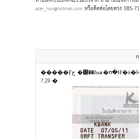
ท่านใดที่ประสงค์จะร่วมบริจาค สามารถแจ้งการโอนเ
หรือติดต่อโดยตรง 085-7
acer_non@hotmail.com
ค
�����Ӻح �͹��Һѭ�ո�Ҥ�á�ا�� �ӹǹ 200 �ҷ �ѹ��� 7/5/11 ����
7.29 �.