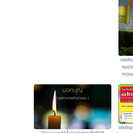
ขอเชิญ
ทุนร่
จตุรมุ
ขอเชิญร
วัดมเหยงคณ์น้ำท่วม!(สถานที่ปฏิบัติ