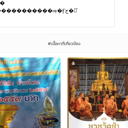
��
���������ѹ�Ӻح�繡ͧ
#เนื้อหาที่เกี่ยวข้อง