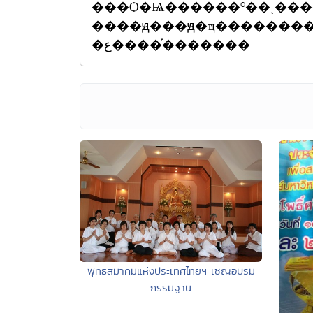
���Ѻ�Ѩ������º��ͺ��
����ԭ���ԭ�ҵ���������
�ع����֡�������
พุทธสมาคมแห่งประเทศไทยฯ เชิญอบรม
กรรมฐาน