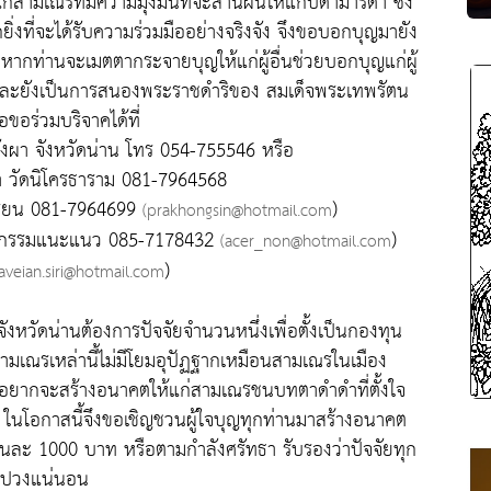
มเณรที่มีความมุ่งมั่นที่จะสานฝันให้แก่บิดามารดา ซึ่ง
ิ่งที่จะได้รับความร่วมมืออย่างจริงจัง จึงขอบอกบุญมายัง
หากท่านจะเมตตากระจายบุญให้แก่ผู้อื่นช่วยบอกบุญแก่ผู้
่ และยังเป็นการสนองพระราชดำริของ สมเด็จพระเทพรัตน
ขอร่วมบริจาคได้ที่
วังผา จังหวัดน่าน โทร 054-755546 หรือ
ผา วัดนิโครธาราม 081-7964568
เรียน 081-7964699
)
(prakhongsin@hotmail.com
กิจกรรมแนะแนว 085-7178432
)
(acer_non@hotmail.com
)
saveian.siri@hotmail.com
ังหวัดน่านต้องการปัจจัยจำนวนหนึ่งเพื่อตั้งเป็นกองทุน
งสามเณรเหล่านี้ไม่มีโยมอุปัฏฐากเหมือนสามเณรในเมือง
ที่อยากจะสร้างอนาคตให้แก่สามเณรชนบทตาดำดำที่ตั้งใจ
ในโอกาสนี้จึงขอเชิญชวนผู้ใจบุญทุกท่านมาสร้างอนาคต
ุนละ 1000 บาท หรือตามกำลังศรัทธา รับรองว่าปัจจัยทุก
ั้งปวงแน่นอน