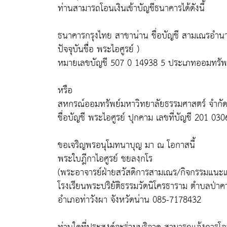
ท่านสามารถโอนเงินเข้าบัญชีธนาคารได้ดังนี้
ธนาคารกรุงไทย สาขาน่าน ชื่อบัญชี สามเณรอำนาจ 
ปัจจุบันช่ื่อ พระไอศูรย์ )
หมายเลขบัญชี 507 0 14938 5 ประเภทออมทรัพ
หรือ
สหกรณ์ออมทรัพย์มหาวิทยาลัยธรรมศาสตร์ จำกัด
ชื่อบัญชี พระไอศูรย์ ปุกคาม เลขที่บัญชี 201 03
ขอเจริญพรอนุโมทนาบุญ มา ณ โอกาสนี้
พระใบฎีกาไอศูรย์ ชยลงฺกโร
(พระอาจารย์ฝ่ายสวัสดิการสามเณร/กิจกรรมแนะ
โรงเรียนพระปริยัติธรรมวัดนิโครธาราม ตำบลป่าค
อำเภอท่าวังผา จังหวัดน่าน 085-7178432