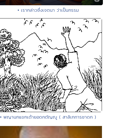
• เรากล่าวซึ่งเจตนา ว่าเป็นกรรม
• พญานกแขกเต้ายอดกตัญญู ( สาลิเกทารชาดก )