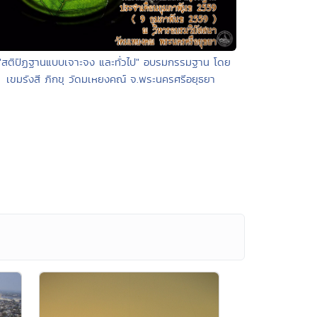
 "สติปัฏฐานแบบเจาะจง และทั่วไป" อบรมกรรมฐาน โดย
เขมรังสี ภิกขุ วัดมเหยงคณ์ จ.พระนครศรีอยุธยา