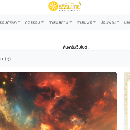
รรมศึกษา
คติธรรม
ศาสนสถาน
ศาสนพิธี
ประเพณี
บอ
ค้นหาในเว็บไซต์ :
พ้น (๑) -:-