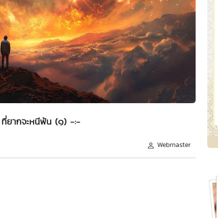
. ที่ยากจะหนีพ้น (๑) -:-
Webmaster