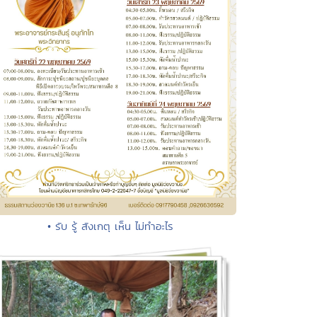
• รับ รู้ สังเกตุ เห็น ไม่ทำอะไร