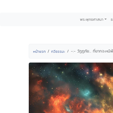
พระพุทธศาสนา
ธ
-:- วัฏฏภัย... ที่ยากจะหนี
หน้าแรก
กวีธรรมะ