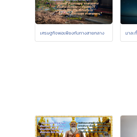
มาละทิ
เศรษฐกิจพอเพียงกับทางสายกลาง