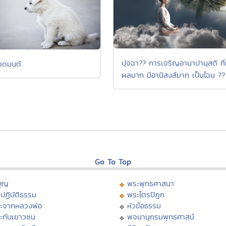
ปุจฉา?? การเจริญอานาปานุสติ ที่
วดมนต์
ผลมาก มีอานิสงส์มาก เป็นไฉน ??
Go To Top
บุญ
พระพุทธศาสนา
ปฏิบัติธรรม
พระไตรปิฏก
ะจากหลวงพ่อ
หัวข้อธรรม
ะกับเยาวชน
พจนานุกรมพุทธศาสน์