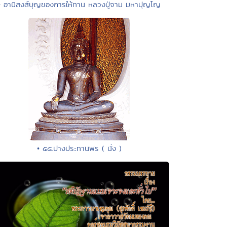
• อานิสงส์บุญของการให้ทาน หลวงปู่จาม มหาปุญโญ
• ๕๕.ปางประทานพร ( นั่ง )