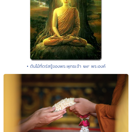
• ต้นไม้ที่ตรัสรู้ของพระพุทธเจ้า ๒๙ พระองค์