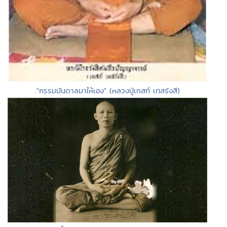
."กรรมบันดาลมาให้เอง" (หลวงปู่เทสก์ เทสรังสี)