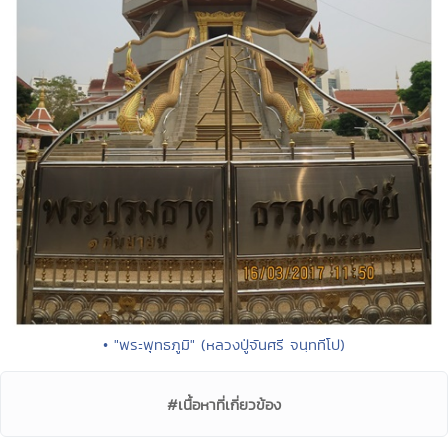
• "พระพุทธภูมิ" (หลวงปู่จันศรี จนฺททีโป)
#เนื้อหาที่เกี่ยวข้อง