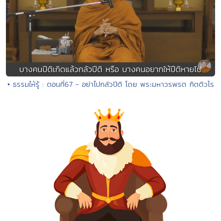
• ธรรมให้รู้ : ตอนที่67 - อย่าไปกลัวปีติ โดย พระมหาวรพรต กิตติวโร