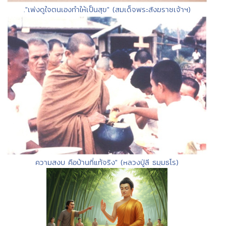
."เพ่งดูใจตนเองทำให้เป็นสุข" (สมเด็จพระสังฆราชเจ้าฯ)
ความสงบ คือบ้านที่แท้จริง" (หลวงปู่ลี ธมฺมธโร)