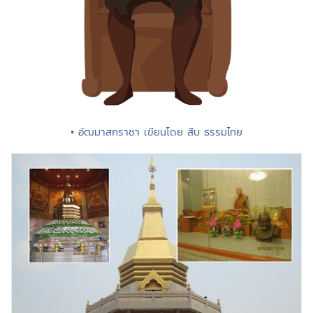
• อัฒมาสกราชา เขียนโดย สืบ ธรรมไทย