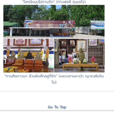
"โลกนี้หมุนไปตามจิต" (ท่านพ่อลี ธมฺมธโร)
"ทานศีลภาวนา ล้วนฝังลึกอยู่ที่จิต" (หลวงตามหาบัว ญาณสัมปัน
โน)
Go To Top