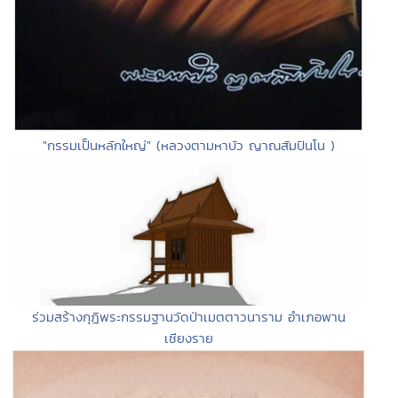
"กรรมเป็นหลักใหญ่" (หลวงตามหาบัว ญาณสัมปันโน )
ร่วมสร้างกุฎิพระกรรมฐานวัดป่าเมตตาวนาราม อำเภอพาน
เชียงราย