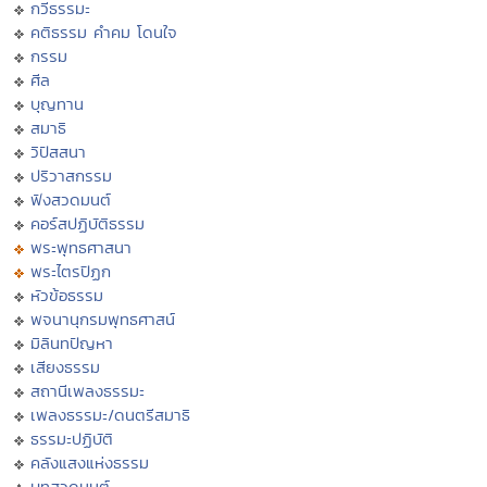
กวีธรรมะ
คติธรรม คำคม โดนใจ
กรรม
ศีล
บุญทาน
สมาธิ
วิปัสสนา
ปริวาสกรรม
ฟังสวดมนต์
คอร์สปฏิบัติธรรม
พระพุทธศาสนา
พระไตรปิฏก
หัวข้อธรรม
พจนานุกรมพุทธศาสน์
มิลินทปัญหา
เสียงธรรม
สถานีเพลงธรรมะ
เพลงธรรมะ/ดนตรีสมาธิ
ธรรมะปฏิบัติ
คลังแสงแห่งธรรม
บทสวดมนต์