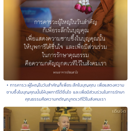
• การคารวะผู้ใหญ่ในวันสำคัญก็เพื่อระลึกในบุญคุณ เพื่อแสดงความ
ซาบซึ้งในบุญคุณนั้นให้บุพการีได้ชื่นใจ และเพื่อมีส่วนร่วมในการรักษา
คุณธรรมคือความกตัญญูกตเวทีไว้ในสังคมเรา