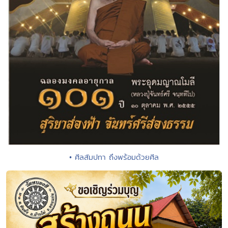
• ศีลสัมปทา ถึงพร้อมด้วยศีล