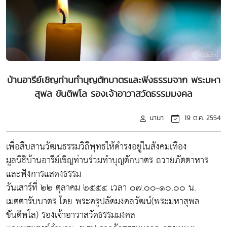
บ้านอารีย์เชิญท่านทำบุญตักบาตรและฟังธรรมจาก พระมหา
สุพล ขันติพโล รองเจ้าอาวาสวัดธรรมมงคล
นานา
19 ต.ค. 2554
เพื่อสืบสานวัฒนธรรมวิถีพุทธให้ดำรงอยู่ในสังคมเทือง
มูลนิธิบ้านอารีย์เชิญท่านร่วมทำบุญตักบาตร ถวายภัตตาหาร
และฟังการแสดงธรรม
วันเสาร์ที่ ๒๒ ตุลาคม ๒๕๕๔ เวลา ๐๗.๐๐-๑๐.๐๐ น.
เมตตารับบาตร โดย พระครูปลัดมงคลวัฒน์(พระมหาสุพล
ขันติพโล) รองเจ้าอาวาสวัดธรรมมงคล