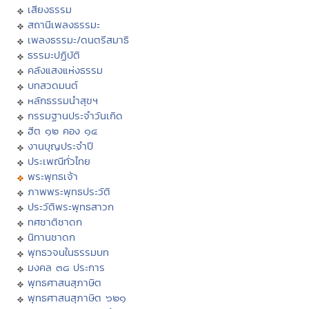
เสียงธรรม
สถานีเพลงธรรมะ
เพลงธรรมะ/ดนตรีสมาธิ
ธรรมะปฏิบัติ
คลังแสงแห่งธรรม
บทสวดมนต์
หลักธรรมนำสุขฯ
กรรมฐานประจำวันเกิด
ฮีต ๑๒ คอง ๑๔
งานบุญประจำปี
ประเพณีทั่วไทย
พระพุทธเจ้า
ภาพพระพุทธประวัติ
ประวัติพระพุทธสาวก
ทศชาติชาดก
นิทานชาดก
พุทธวจนในธรรมบท
มงคล ๓๘ ประการ
พุทธศาสนสุภาษิต
พุทธศาสนสุภาษิต ๖๒๑