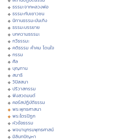
ธรรมะจากหลวงพ่อ
ธรรมะกับเยาวชน
นิทานธรรมะบันเทิง
ธรรมะบรรยาย
บทความธรรมะ
กวีธรรมะ
คติธรรม คำคม โดนใจ
กรรม
ศีล
บุญทาน
สมาธิ
วิปัสสนา
ปริวาสกรรม
ฟังสวดมนต์
คอร์สปฏิบัติธรรม
พระพุทธศาสนา
พระไตรปิฏก
หัวข้อธรรม
พจนานุกรมพุทธศาสน์
มิลินทปัญหา