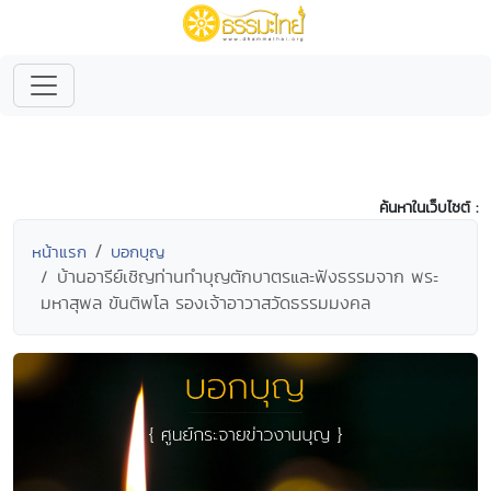
ค้นหาในเว็บไซต์ :
หน้าแรก
บอกบุญ
บ้านอารีย์เชิญท่านทำบุญตักบาตรและฟังธรรมจาก พระ
มหาสุพล ขันติพโล รองเจ้าอาวาสวัดธรรมมงคล