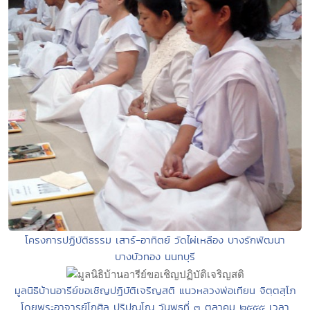
โครงการปฏิบัติธรรม เสาร์-อาทิตย์ วัดไผ่เหลือง บางรักพัฒนา
บางบัวทอง นนทบุรี
มูลนิธิบ้านอารีย์ขอเชิญปฏิบัติเจริญสติ แนวหลวงพ่อเทียน จิตฺตสุโภ
โดยพระอาจารย์โกศิล ปริปุณฺโณ วันพุธที่ ๓ ตุลาคม ๒๕๕๕ เวลา