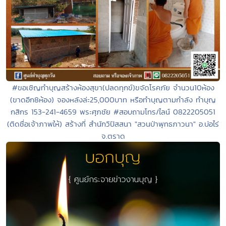
#ขอเชิญทำบุญสร้างห้องสุขา(ปลดทุกข์)ขจัดโรคภัย จำนวน10ห้อง
(ขาดอีก8ห้อง) จองหลังล่ะ25,000บาท หรือทำบุญตามกำลัง ทำบุญ
กสิกร 153-241-4659 พระศุภชัย #สอบถามโทร/ไลน์ 0822205051
(ติดชื่อเจ้าภาพให้) สร้างที่ สำนักวิปัสสนา "สวนป่าพุทธภาวนา" อ.บ่อไร่
จ.ตราด