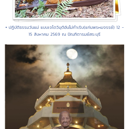
• ปฏิบัติธรรมวันแม่ แบบเจโตวิมุติอันไม่กำเริบ(แก่นพรหมจรรย์) 12 -
15 สิงหาคม 2569 ณ ปัณฑิตารมย์สระบุรี