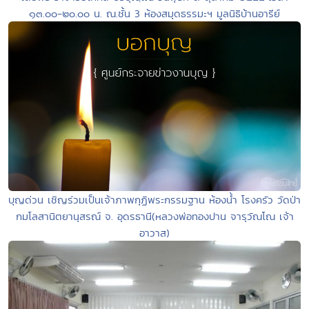
๑๓.๐๐-๒๐.๐๐ น. ณ.ชั้น 3 ห้องสมุดธรรมะฯ มูลนิธิบ้านอารีย์
บุญด่วน เชิญร่วมเป็นเจ้าภาพกุฏิพระกรรมฐาน ห้องน้ำ โรงครัว วัดป่า
กมโลสานิตยานุสรณ์ จ. อุดรธานี(หลวงพ่อทองปาน จารุวัณโณ เจ้า
อาวาส)