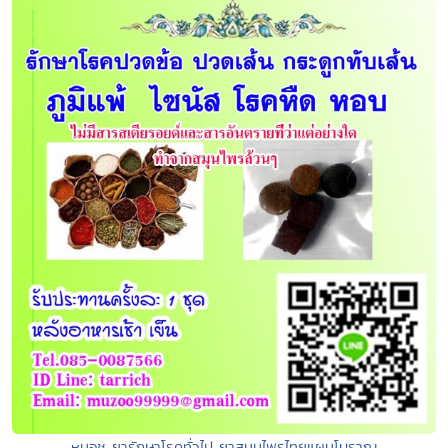
หมอชู ยารักษาโรคทั่วไป ยาสมุนไพรไทยแผนโบราณ