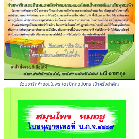
ร่วมจารึกคำสอนในพระไตรปิฎกฉบับกระเป๋าครั้งสำคัญ