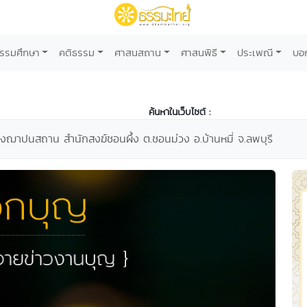
รรมศึกษา
คติธรรม
ศาสนสถาน
ศาสนพิธี
ประเพณี
บอ
ค้นหาในเว็บไซต์ :
างฌาปนสถาน สำนักสงฆ์ชอนผึ้ง ต.ชอนม่วง อ.บ้านหมี่ จ.ลพบุรี