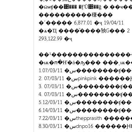
�ӹѡʧ��͹��� �ӺŪ͹��ǧ �.��ҹ
����������稴���
�ʹ����� 6,877.01 �ҷ 19/04/11
�ѧ�Ҵ ����ͧ����㹧Ǵ��� 2
293,122.99 �ҷ
��¹���������������Ҿ�
�ѭ�ո�Ҥ�á�ԡ��� ���ͺѭ
1.07/03/11 �س�����
2. 07/03/11 �سpinkpink ��
3. 07/03/11 �س����
4. 07/03/11 �س����
5.12/03/11 �س�����
6.14/03/11 �س�����
7.22/03/11 �سthepprasith 
8.30/03/11 �سdnpo16 �����