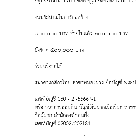
จตุปัจจัยจำนวนมาก ขอเชิญผู้มีจิตศรัทธาร่วมเป็น
งบประมาณในการก่อสร้าง
๗๐๐,๐๐๐ บาท จ่ายไปแล้ว ๒๐๐,๐๐๐ บาท
ยังขาด ๕๐๐,๐๐๐ บาท
ร่วมบริจาคได้
ธนาคารกสิกรไทย สาขาหนองม่วง ชื่อบัญชี พระปร
เลขที่บัญชี 180 - 2 -55667-1
หรือ ธนาคารออมสิน บัญชีเงินฝากเผื่อเรียก สาข
ชื่อผู้ฝาก สำนักสงฆ์ชอนผึ่ง
เลขที่บัญชี 020027202181