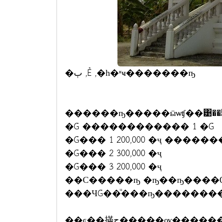
�ٻ ,Ẻ ,�һ�ʶҹ�������ҧ
������ҧ�����ӹѡʧ��͹��駹
�Ǵ ������������ 1 �Ǵ
�Ǵ��� 1 200,000 �ҷ �����
�Ǵ��� 2 300,000 �ҷ
�Ǵ��� 3 200,000 �ҷ
��С�����ҧ �ҧ��ҧ����
���ЧǴ��ͧ���ҧ�������
�֧�ͼ��㨺ح�����ѹ���