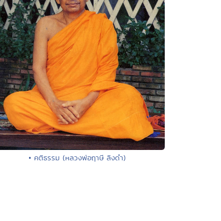
• คติธรรม (หลวงพ่อฤาษี ลิงดำ)