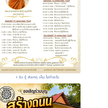
• รับ รู้ สังเกตุ เห็น ไม่ทำอะไร