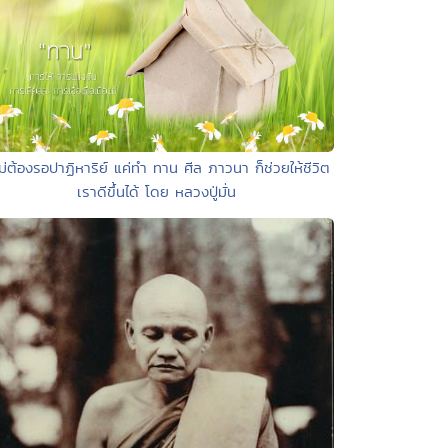
ไม่ต้องรอปาฏิหาริย์ แค่ทำ ทาน ศีล ภาวนา ก็ช่วยให้ชีวิต
เราดีขึ้นได้ โดย หลวงปู่มั่น