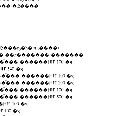
���� �.ž����
��ҧ�һ�ʶҹ (����)
�� ��л������� �������
���ʧ���͡��� ������ԨҤ 100 �ҷ
����ԨҤ 540 �ҷ
����ʧ���͡��� ������ԨҤ 100 �ҷ
����ʧ���͡��� ������ԨҤ 200 �ҷ
���ʧ���͡��� ������ԨҤ 100 �ҷ
���ʧ���͡��� ������ԨҤ 500 �ҷ
������ԨҤ 100 �ҷ
�ԨҤ 100 �ҷ