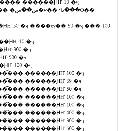
���ʧ���͡��� ������ԨҤ 10 �ҷ
y ������ԨҤ 10 �ҷ
 ������ԨҤ 300 �ҷ
����ԨҤ 500 �ҷ
������ԨҤ 100 �ҷ
�����ʧ���͡��� ������ԨҤ 100 �ҷ
�����ʧ���͡��� ������ԨҤ 39 �ҷ
�����ʧ���͡��� ������ԨҤ 50 �ҷ
�����ʧ���͡��� ������ԨҤ 100 �ҷ
�����ʧ���͡��� ������ԨҤ 100 �ҷ
�����ʧ���͡��� ������ԨҤ 400 �ҷ
�����ʧ���͡��� ������ԨҤ 300 �ҷ
�����ʧ���͡��� ������ԨҤ 500 �ҷ