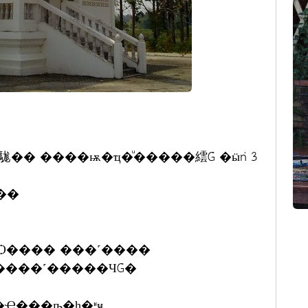
�� ����ѭ�ҵ�ͧ�����繧Ǵ �ӹǹ 3
���
Ѻ���� ���˹����
����˹�����ЧǴ�
���Ҿ���ҧ�һ�ʶҹ