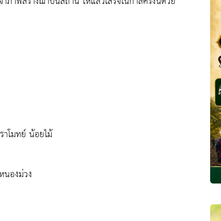
เจ้าภาพสร้างฌาปนสถาน ให้แล้วเสร็จในกาลครั้งนี้ด้วย
าโมทย์ น้อยไม้
าหนองม่วง