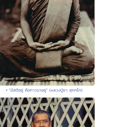
• "มีสติอยู่ คือภาวนาอยู่" (หลวงปู่ชา สุภทฺโท)