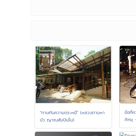
ข้อที
"ทานกับความตระหนี่" (หลวงตามหา
ภิกขุ 
บัว ญาณสัมปันโน)