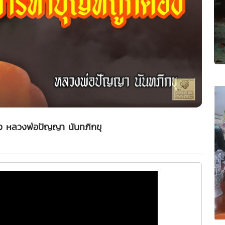
อง หลวงพ่อปัญญา นันทภิกขุ