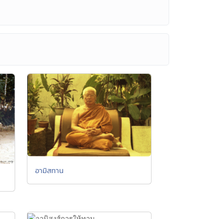
อามิสทาน