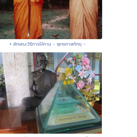
• ลักษณะวิธีการให้ทาน - พุทธทาสภิกขุ -