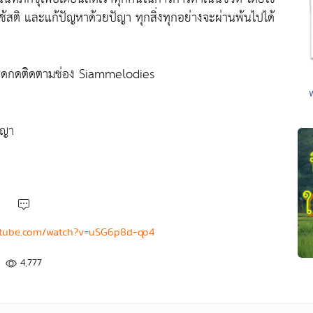
ช้สติ และแก้ปัญหาด้วยปัญา ทุกสิ่งทุกอย่างจะผ่านพ้นไปได้
โปรดกดติดตามช่อง Siammelodies
ญญา
utube.com/watch?v=uSG6p8d-qo4
4,777