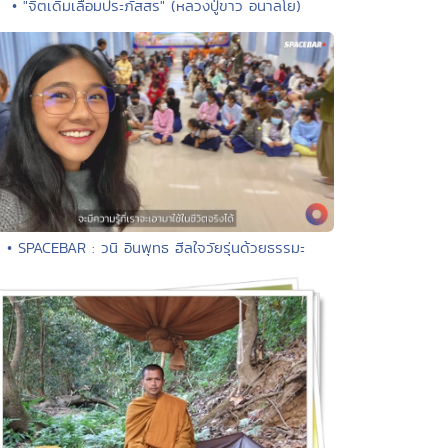
• "จิตเดิมเลื่อมประภัสสร" (หลวงปู่ขาว อนาลโย)
• SPACEBAR : วนิ อินพุทธ ฮีลใจวัยรุ่นด้วยธรรมะ