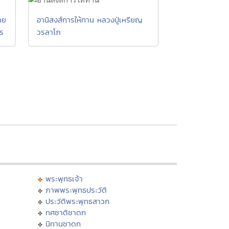
าย
อานิสงส์การให้ทาน หลวงปู่เหรียญ
ร
วรลาโภ
พระพุทธเจ้า
ภาพพระพุทธประวัติ
ประวัติพระพุทธสาวก
ทศชาติชาดก
นิทานชาดก