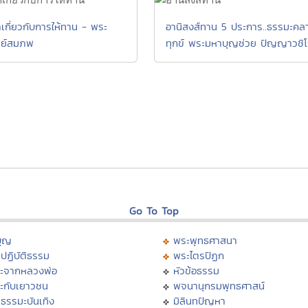
เกี่ยวกับการให้ทาน - พระ
อานิสงส์ทาน 5 ประการ..ธรรมะคล
รย์สมภพ
ทุกข์ พระมหาบุญช่วย ปัญญาวชิโ
Go To Top
บุญ
พระพุทธศาสนา
ปฏิบัติธรรม
พระไตรปิฏก
ะจากหลวงพ่อ
หัวข้อธรรม
ะกับเยาวชน
พจนานุกรมพุทธศาสน์
ธรรมะบันเทิง
มิลินทปัญหา