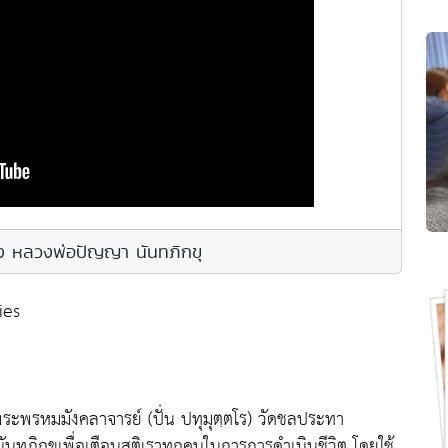
อง หลวงพ่อปัญญา นันทภิกขุ
ies
ะพรหมมังคลาจารย์ (ปั่น ปทุมุตฺตโร) วัดชลประทา
ภิกขุเพื่อเตือนสติเราทุกคนในการการดำเนินชีวิต โดยใช้