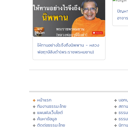
ปัญหา
อาจา
ให้ทานอย่างไรจึงถึงนิพพาน - หลวง
พ่อฤาษีลิงดำ(พระราชพรหมยาน)
หน้าแรก
บอก
ทีมงานธรรมะไทย
สถาน
แผนผังเว็บไซต์
ธรรม
ค้นหาข้อมูล
ธรรม
ติดต่อธรรมะไทย
นิทาน