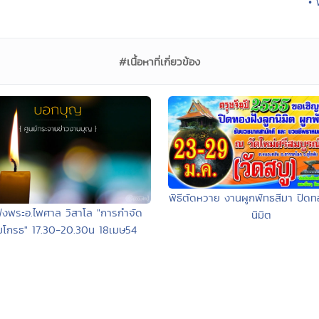
• 
#เนื้อหาที่เกี่ยวข้อง
พิธีตัดหวาย งานผูกพัทธสีมา ปิดท
ังพระอ.ไพศาล วิสาโล "การกำจัด
นิมิต
มโกรธ" 17.30-20.30น 18เมษ54