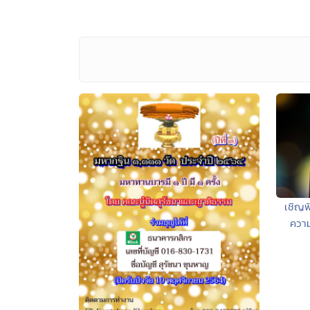
เชิญฟ
ควา