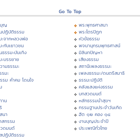
Go To Top
บุญ
พระพุทธศาสนา
นปฏิบัติธรรม
พระไตรปิฏก
มะจากหลวงพ่อ
หัวข้อธรรม
มะกับเยาวชน
พจนานุกรมพุทธศาสน์
นธรรมะบันเทิง
มิลินทปัญหา
มะบรรยาย
เสียงธรรม
วามธรรมะ
สถานีเพลงธรรมะ
ธรรมะ
เพลงธรรมะ/ดนตรีสมาธิ
ธรรม คำคม โดนใจ
ธรรมะปฏิบัติ
ม
คลังแสงแห่งธรรม
บทสวดมนต์
ทาน
หลักธรรมนำสุขฯ
ิ
กรรมฐานประจำวันเกิด
สสนา
ฮีต ๑๒ คอง ๑๔
วาสกรรม
งานบุญประจำปี
สวดมนต์
ประเพณีทั่วไทย
สปฏิบัติธรรม