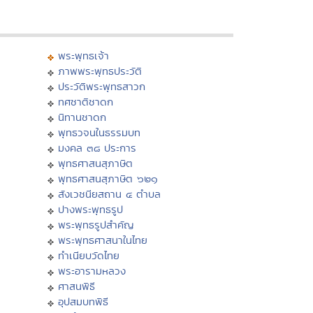
พระพุทธเจ้า
ภาพพระพุทธประวัติ
ประวัติพระพุทธสาวก
ทศชาติชาดก
นิทานชาดก
พุทธวจนในธรรมบท
มงคล ๓๘ ประการ
พุทธศาสนสุภาษิต
พุทธศาสนสุภาษิต ๖๒๑
สังเวชนียสถาน ๔ ตำบล
ปางพระพุทธรูป
พระพุทธรูปสำคัญ
พระพุทธศาสนาในไทย
ทำเนียบวัดไทย
พระอารามหลวง
ศาสนพิธี
อุปสมบทพิธี