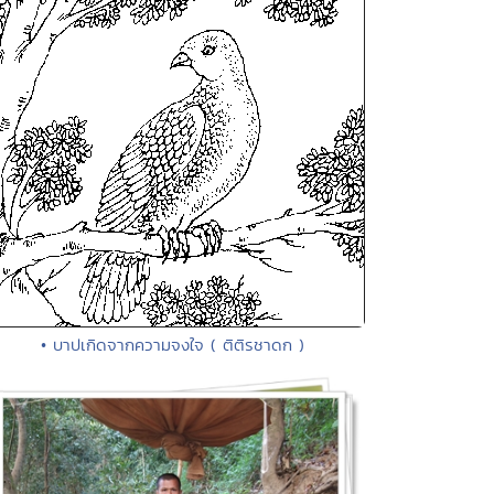
• บาปเกิดจากความจงใจ ( ติติรชาดก )