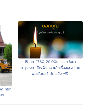
15 สค. 17.30-20.00น. รร.ตวันนา
ถ.สุรวงศ์ เชิญฟัง เจาะลึกเรื่องบุญ โดย
พระรัตนสุธี วัดไร่ขิง ฟรี..
คคี ทอด
ุรี