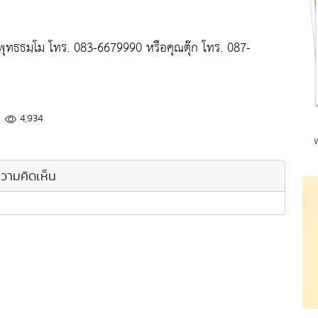
พุทธธมฺโม โทร. 083-6679990 หรือคุณตุ๊ก โทร. 087-
4,934
วามคิดเห็น