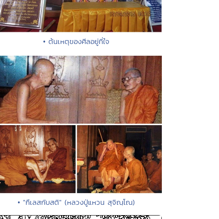
• ต้นเหตุของศีลอยู่ที่ใจ
• "กืเลสกับสติ" (หลวงปู่แหวน สุจิณฺโณ)