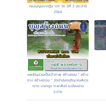
กองบุญมหากฐิน 1,111 วัด ปีที่ 3 ประจำปี
2564
ขอเชิญร่วมเป็นเจ้าภาพ สร้างถนน " สร้าง
ทาง สร้างธรรม " วัดป่านันทบุรีญาณสังวร
าราม บ.ผาตูบ ต.ผาสิงห์ อ.เมืองน่าน
จ.น่าน