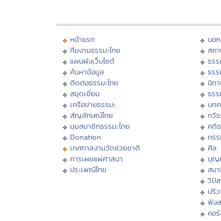
หน้าแรก
บอก
ทีมงานธรรมะไทย
สถา
แผนผังเว็บไซต์
ธรร
ค้นหาข้อมูล
ธรร
ติดต่อธรรมะไทย
นิทา
สมุดเยี่ยม
ธรร
เครือข่ายธรรมะ
บทค
สัญลักษณ์ไทย
กวี
มุมสมาชิกธรรมะไทย
คติ
Donation
กรร
เทศกาลงานวัดช่วยชาติ
ศีล
การเผยแผ่ศาสนา
บุญ
ประเพณีไทย
สมาธ
วิปั
ปริ
ฟัง
คอร์