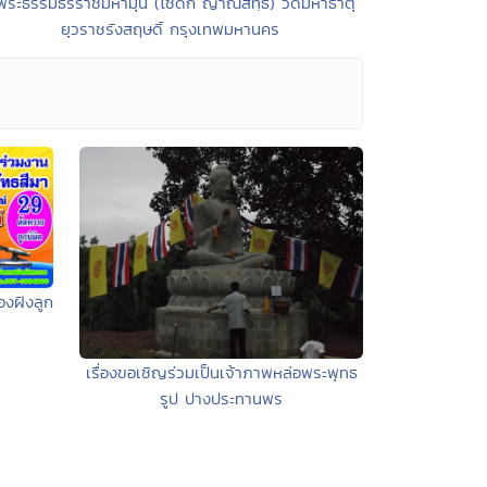
พระธรรมธีรราชมหามุนี (โชดก ญาณสิทฺธิ) วัดมหาธาตุ
ยุวราชรังสฤษดิ์ กรุงเทพมหานคร
องฝังลูก
เรื่องขอเชิญร่วมเป็นเจ้าภาพหล่อพระพุทธ
รูป ปางประทานพร