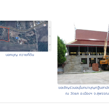
บอกบุญ ถวายที่ดิน
ขอเชิญร่วมอนุโมทนาบุญกฐินสามั
ณ วัดแค อ.เมืองฯ จ.สุพรรณบ