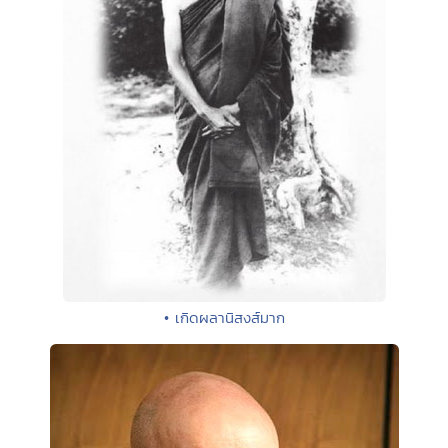
• เกิดผลานิสงส์มาก