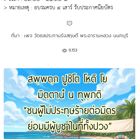
> หมายเหตุ : อบรมครบ ๔ เสาร์ รับประกาศนียบัตร
ที่มา : เพจ วัดชลประทานรังสฤษดิ์ พระอารามหลวง นนทบุรี
9,153