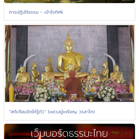
การปฏิบัติธรรม - เข้าใจทิศ6
"สติเตือนจิตให้รู้ตัว" (หลวงปู่เหรียญ วรลาโภ)