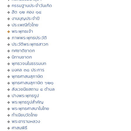
กรรมฐานประจำวันเกิด
ฮีต ๑๒ คอง ๑๔
งานบุญประจำปี
ประเพณีทั่วไทย
พระพุทธเจ้า
ภาพพระพุทธประวัติ
ประวัติพระพุทธสาวก
ทศชาติชาดก
นิทานชาดก
พุทธวจนในธรรมบท
มงคล ๓๘ ประการ
พุทธศาสนสุภาษิต
พุทธศาสนสุภาษิต ๖๒๑
สังเวชนียสถาน ๔ ตำบล
ปางพระพุทธรูป
พระพุทธรูปสำคัญ
พระพุทธศาสนาในไทย
ทำเนียบวัดไทย
พระอารามหลวง
ศาสนพิธี