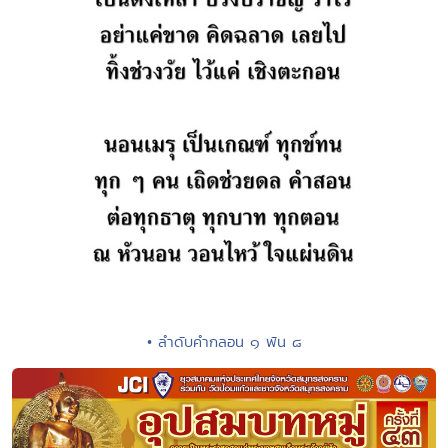
• ลำดับคำกลอน ๑ พัน ๘