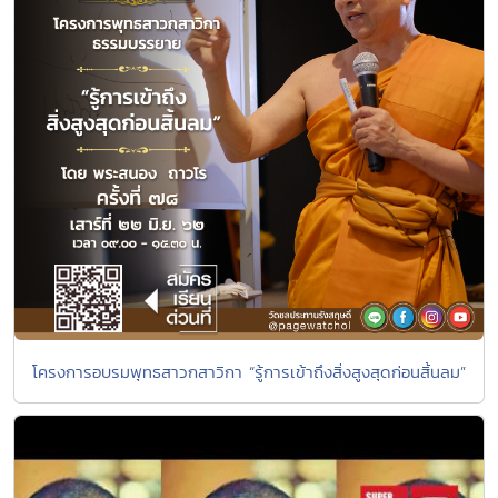
โครงการอบรมพุทธสาวกสาวิกา “รู้การเข้าถึงสิ่งสูงสุดก่อนสิ้นลม”