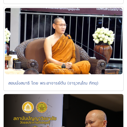
สอนนั่งสมาธิ โดย พระอาจารย์ต้น (จารุวณฺโณ ภิกฺขุ)