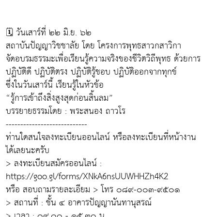
🗓 วันเสาร์ที่ ๒๒ มิ.ย. ๖๒
สถาบันปัญญาวิชชาลัย โดย โครงการพุทธสาวกสาวิกา
จัดอบรมธรรมะเพื่อเรียนรู้ความจริงของชีวิตวิถีพุทธ ด้วยการ
ปฏิบัติดี ปฏิบัติตรง ปฏิบัติรู้ชอบ ปฏิบัติออกจากทุกข์
ซึ่งในวันเสาร์นี้ เรียนรู้ในหัวข้อ
“รู้การเข้าถึงสิ่งสูงสุดก่อนสิ้นลม”
บรรยายธรรมโดย : พระสนอง ถาวโร
----------------------------
ท่านใดสนใจลงทะเบียนออนไลน์ หรือลงทะเบียนที่หน้างาน
ได้เลยนะครับ
> ลงทะเบียนสมัครออนไลน์ :
https://goo.gl/forms/XNkA6nsUUWHHZh4K2
หรือ สอบถามรายละเอียม > โทร ๐๘๙-๐๐๓-๙๕๐๑
> สถานที่ : ชั้น ๔ อาคารปัญญานันทานุสรณ์
> เวลา : ๐๙.๐๐ - ๑๕.๓๐ น.