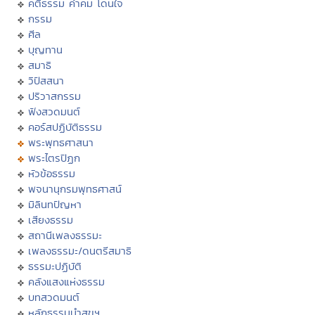
คติธรรม คำคม โดนใจ
กรรม
ศีล
บุญทาน
สมาธิ
วิปัสสนา
ปริวาสกรรม
ฟังสวดมนต์
คอร์สปฏิบัติธรรม
พระพุทธศาสนา
พระไตรปิฏก
หัวข้อธรรม
พจนานุกรมพุทธศาสน์
มิลินทปัญหา
เสียงธรรม
สถานีเพลงธรรมะ
เพลงธรรมะ/ดนตรีสมาธิ
ธรรมะปฏิบัติ
คลังแสงแห่งธรรม
บทสวดมนต์
หลักธรรมนำสุขฯ