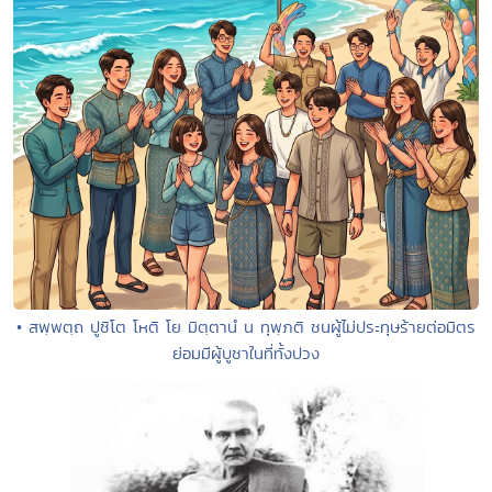
• สพฺพตฺถ ปูชิโต โหติ โย มิตฺตานํ น ทุพฺภติ ชนผู้ไม่ประทุษร้ายต่อมิตร
ย่อมมีผู้บูชาในที่ทั้งปวง