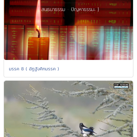
มรรค 8 ( อัฏฐังคิกมรรค )