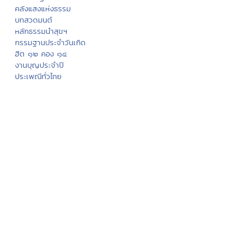
คลังแสงแห่งธรรม
บทสวดมนต์
หลักธรรมนำสุขฯ
กรรมฐานประจำวันเกิด
ฮีต ๑๒ คอง ๑๔
งานบุญประจำปี
ประเพณีทั่วไทย
พระพุทธเจ้า
ภาพพระพุทธประวัติ
ประวัติพระพุทธสาวก
ทศชาติชาดก
นิทานชาดก
พุทธวจนในธรรมบท
มงคล ๓๘ ประการ
พุทธศาสนสุภาษิต
พุทธศาสนสุภาษิต ๖๒๑
สังเวชนียสถาน ๔ ตำบล
ปางพระพุทธรูป
พระพุทธรูปสำคัญ
พระพุทธศาสนาในไทย