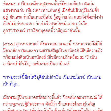
ทัสสนะ. เปรียบเหมือนบุรุษคนนั้นที่มีความต้องการแก่น
แสวงหาแก่น เที่ยวเสาะหาแก่นอยู่ เมื่อต้นไม้ใหญ่มีแก่นตั้ง
อยู่ ตัดเอาแก่นนั้นแหละถือไป รู้อยู่ว่าแก่น และกิจที่จะพึงทำ
ด้วยไม้แก่นของเขา จักสำเร็จประโยชน์แก่เขา ฉันใด.
ดูกรพราหมณ์ เราเรียกบุคคลนี้ว่ามีอุปมาฉันนั้น.
[๓๖๐] ดูกรพราหมณ์ ดังพรรณนามาฉะนี้ พรหมจรรย์จึงมิใช่
มีลาภสักการะและความสรรเสริญเป็นอานิสงส์ มิใช่มีความถึง
พร้อมแห่งศีลเป็นอานิสงส์ มิใช่มีความถึงพร้อมสมาธิ เป็น
อานิสงส์ มิใช่มีญาณทัสสนะเป็นอานิสงส์
พรหมจรรย์นี้มีเจโตวิมุติอันไม่กำเริบ เป็นประโยชน์ เป็นแก่น
เป็นที่สุด..
เมื่อพระผู้มีพระภาคตรัสอย่างนี้แล้ว ปิงคลโกจฉพราหมณ์ ได้
กราบทูลพระผู้มีพระภาค ดังนี้ว่า ข้าแต่พระโคดมผู้เจริญ
ภาษิตของพระองค์แจ่มแจ้งนัก ข้าแต่พระโคดมผู้เจริญ ภาษิต