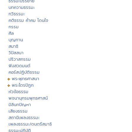
ธรรมะบรรยาย
บทความธรรมะ
กวีธรรมะ
คติธรรม คำคม โดนใจ
กรรม
ศีล
บุญทาน
สมาธิ
วิปัสสนา
ปริวาสกรรม
ฟังสวดมนต์
คอร์สปฏิบัติธรรม
พระพุทธศาสนา
พระไตรปิฏก
หัวข้อธรรม
พจนานุกรมพุทธศาสน์
มิลินทปัญหา
เสียงธรรม
สถานีเพลงธรรมะ
เพลงธรรมะ/ดนตรีสมาธิ
ธรรมะปฏิบัติ