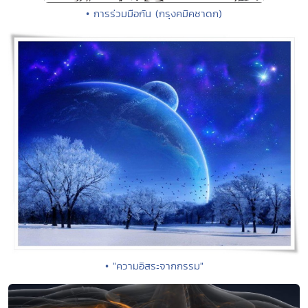
• การร่วมมือกัน (กรุงคมิคชาดก)
• "ความอิสระจากกรรม"