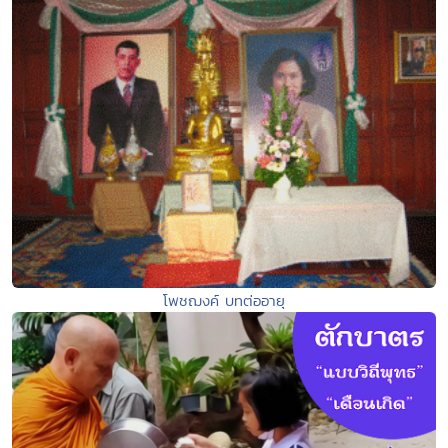
โพชฌงค์ บทต่ออายุ