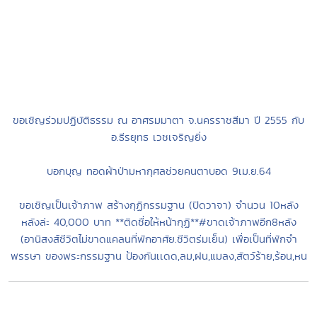
ขอเชิญร่วมปฏิบัติธรรม ณ อาศรมมาตา จ.นครราชสีมา ปี 2555 กับ
อ.ธีรยุทธ เวชเจริญยิ่ง
บอกบุญ ทอดผ้าป่ามหากุศลช่วยคนตาบอด 9เม.ย.64
ขอเชิญเป็นเจ้าภาพ สร้างกุฏิกรรมฐาน (ปิดวาจา) จำนวน 10หลัง
หลังล่ะ 40,000 บาท **ติดชื่อให้หน้ากุฏิ**#ขาดเจ้าภาพอีก8หลัง
(อานิสงส์ชีวิตไม่ขาดแคลนที่พักอาศัย.ชีวิตร่มเย็น) เพื่อเป็นที่พักจำ
พรรษา ของพระกรรมฐาน ป้องกันเเดด,ลม,ฝน,แมลง,สัตว์ร้าย,ร้อน,หน