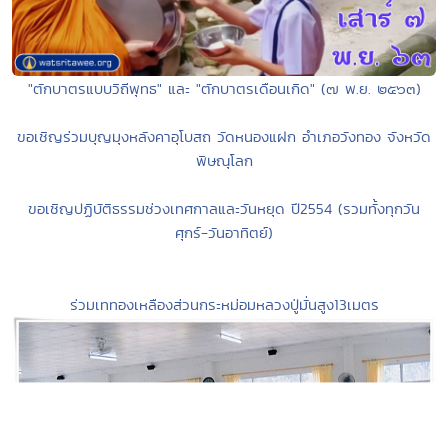
"ตักบาตรแบบวิถีพุทธ" และ "ตักบาตรเดือนเกิด" (๗ พ.ย. ๒๕๖๓)
ขอเชิญร่วมบุญมุงหลังคาอุโบสถ วัดหนองแฝก อำเภอวังทอง จังหวัด
พิษณุโลก
ขอเชิญปฏิบัติธรรมช่วงเทศกาลและวันหยุด ปี2554 (รวมทั้งทุกวัน
ศุกร์-วันอาทิตย์)
ร่วมเททองเหลืองส่วนกระหม่อมหลวงปู่มั่นสูง13เมตร