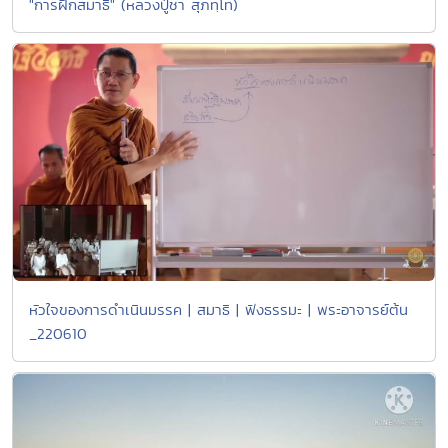
"การฝึกสมาธิ" (หลวงปู่ชา สุภทฺโท)
หัวใจของการดำเนินมรรค | สมาธิ | ฟังธรรมะ | พระอาจารย์ต้น
_220610