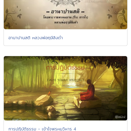
อานาปานสติ หลวงพ่อฤษีลิงดำ
การปฏิบัติธรรม - เข้าใจพรหมวิหาร 4