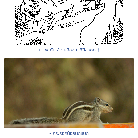
• แพะกับเสือเหลือง ( ทิปิชาดก )
• กระรอกน้อยนักแบก