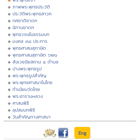
ภาพพระพุทธประวัติ
ประวัติพระพุทธสาวก
ทศชาติชาดก
นิทานชาดก
พุทธวจนในธรรมบท
มงคล ๓๘ ประการ
พุทธศาสนสุภาษิต
พุทธศาสนสุภาษิต ๖๒๑
สังเวชนียสถาน ๔ ตำบล
ปางพระพุทธรูป
พระพุทธรูปสำคัญ
พระพุทธศาสนาในไทย
ทำเนียบวัดไทย
พระอารามหลวง
ศาสนพิธี
อุปสมบทพิธี
วันสำคัญทางศาสนา
Eng