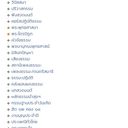
วิปัสสนา
ปริวาสกรรม
ฟังสวดมนต์
คอร์สปฏิบัติธรรม
พระพุทธศาสนา
พระไตรปิฏก
หัวข้อธรรม
พจนานุกรมพุทธศาสน์
มิลินทปัญหา
เสียงธรรม
สถานีเพลงธรรมะ
เพลงธรรมะ/ดนตรีสมาธิ
ธรรมะปฏิบัติ
คลังแสงแห่งธรรม
บทสวดมนต์
หลักธรรมนำสุขฯ
กรรมฐานประจำวันเกิด
ฮีต ๑๒ คอง ๑๔
งานบุญประจำปี
ประเพณีทั่วไทย
พระพุทธเจ้า