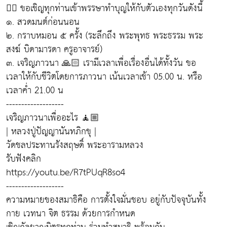
🧘‍♂ ขอเชิญทุกท่านเข้าพรรษาทำบุญให้กับตัวเองทุกวันดังนี้
๑. สวดมนต์ก่อนนอน
๒. กราบหมอน ๕ ครั้ง (ระลึกถึง พระพุทธ พระธรรม พระ
สงฆ์ บิดามารดา ครูอาจารย์)
๓. เจริญภาวนา 🙏🏻 เรามีเวลาเพื่อเรื่องอื่นได้ทั้งวัน ขอ
เวลาให้กับชีวิตโดยการภาวนา เน้นเวลาเช้า 05.00 น. หรือ
เวลาค่ำ 21.00 น
-------------------
เจริญภาวนาเพื่ออะไร 🧘🏼
| หลวงปู่ปัญญานันทภิกขุ |
วัดชลประทานรังสฤษดิ์ พระอารามหลวง
รับฟังคลิก
https://youtu.be/R7tPUqR8so4
-------------------
ความหมายของสมาธิคือ การตั้งใจมั่นชอบ อยู่กับปัจจุบันทั้ง
กาย เวทนา จิต ธรรม ด้วยการกำหนด