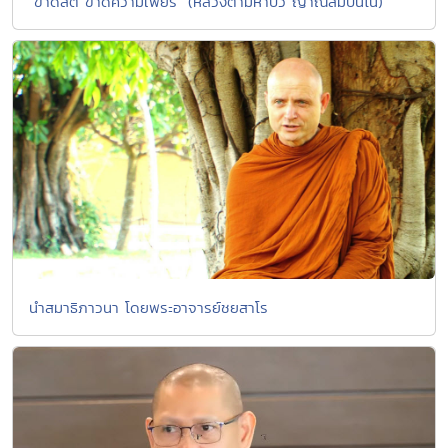
"ขาดสติ ขาดความเพียร" (หลวงตามหาบัว ญาณสัมปันโน)
นำสมาธิภาวนา โดยพระอาจารย์ชยสาโร