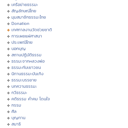
เครือข่ายธรรมะ
สัญลักษณ์ไทย
มุมสมาชิกธรรมะไทย
Donation
เทศกาลงานวัดช่วยชาติ
การเผยแผ่ศาสนา
ประเพณีไทย
บอกบุญ
สถานปฏิบัติธรรม
ธรรมะจากหลวงพ่อ
ธรรมะกับเยาวชน
นิทานธรรมะบันเทิง
ธรรมะบรรยาย
บทความธรรมะ
กวีธรรมะ
คติธรรม คำคม โดนใจ
กรรม
ศีล
บุญทาน
สมาธิ