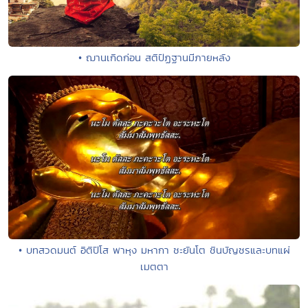
• ฌานเกิดก่อน สติปัฏฐานมีภายหลัง
• บทสวดมนต์ อิติปิโส พาหุง มหากา ชะยันโต ชินบัญชรและบทแผ่
เมตตา