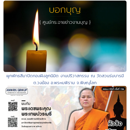
ผูกพัทธสีมาปิดทองฝังลูกนิมิต งานปริวาสกรรม ณ วัดสวนร่มบารมี
ต.วงฆ้อง อ.พรหมพิราม จ.พิษณุโลก