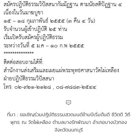
สมัครปฎิบัติธรรมวิปัสสนากัมมัฏฐาน ตามนัยสติปัฎฐาน ๔
เนื่องในวันมาฆบูชา
๑๕ – ๑๘ กุมภาพันธ์ ๒๕๕๕ (๓ คืน ๔ วัน)
รับจำนวนผู้เข้าปฎิบัติ ๒๕ ท่าน
เริ่มเปิดรับสมัครผู้ปฎิบัติธรรม
ระหว่างวันที่ ๕ ม.ค – ๑๐ ก.พ ๒๕๕๕
**************
ติดต่อสอบถามได้ที่:
สำนักงานส่งเสริมและเผยแผ่พระพุทธศาสนาวัดไผ่เหลือง
ฝ่ายปฎิบัติธรรมวิปัสสนา
โทร: ๐๒-๙๒๑-๒๑๒๘ , ๐๘-๗๘๘๓-๒๕๔๔
ที่มา : ขอเชิญร่วมปฎิบัติธรรมสวดมนต์ข้ามปีเริ่มต้นดี ชีวิตดี วิถี
พุทธ ณ วัดไผ่เหลือง ตำบลบางรักพัฒนา อำเภอบางบัวทอง
จังหวัดนนทบุรี