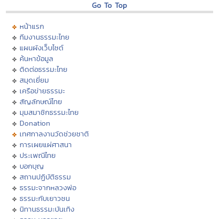
Go To Top
หน้าแรก
ทีมงานธรรมะไทย
แผนผังเว็บไซต์
ค้นหาข้อมูล
ติดต่อธรรมะไทย
สมุดเยี่ยม
เครือข่ายธรรมะ
สัญลักษณ์ไทย
มุมสมาชิกธรรมะไทย
Donation
เทศกาลงานวัดช่วยชาติ
การเผยแผ่ศาสนา
ประเพณีไทย
บอกบุญ
สถานปฏิบัติธรรม
ธรรมะจากหลวงพ่อ
ธรรมะกับเยาวชน
นิทานธรรมะบันเทิง