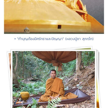
• "ทำบุญต้องมีศรัทธาและปัญญา" (หลวงปู่ชา สุภทฺโท)