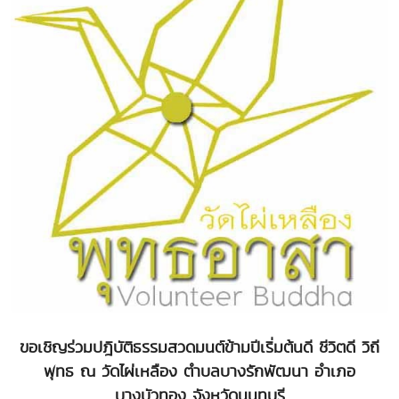
ขอเชิญร่วมปฎิบัติธรรมสวดมนต์ข้ามปีเริ่มต้นดี ชีวิตดี วิถี
พุทธ ณ วัดไผ่เหลือง ตำบลบางรักพัฒนา อำเภอ
บางบัวทอง จังหวัดนนทบุรี