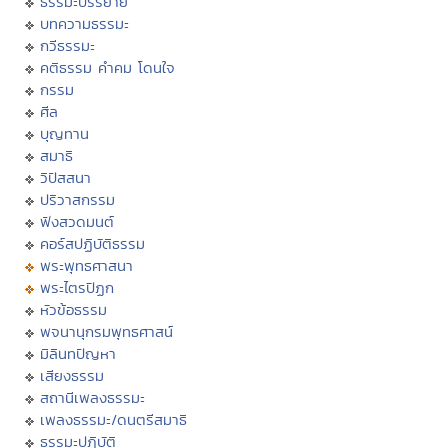
ธรรมะบรรยาย
บทความธรรมะ
กวีธรรมะ
คติธรรม คำคม โดนใจ
กรรม
ศีล
บุญทาน
สมาธิ
วิปัสสนา
ปริวาสกรรม
ฟังสวดมนต์
คอร์สปฏิบัติธรรม
พระพุทธศาสนา
พระไตรปิฏก
หัวข้อธรรม
พจนานุกรมพุทธศาสน์
มิลินทปัญหา
เสียงธรรม
สถานีเพลงธรรมะ
เพลงธรรมะ/ดนตรีสมาธิ
ธรรมะปฏิบัติ