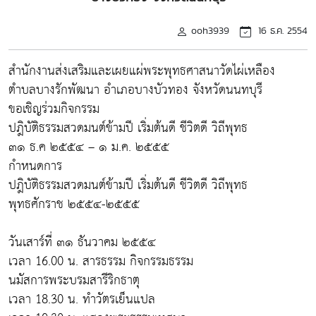
ooh3939
16 ธ.ค. 2554
สำนักงานส่งเสริมและเผยแผ่พระพุทธศาสนาวัดไผ่เหลือง
ตำบลบางรักพัฒนา อำเภอบางบัวทอง จังหวัดนนทบุรี
ขอเชิญร่วมกิจกรรม
ปฎิบัติธรรมสวดมนต์ข้ามปี เริ่มต้นดี ชีวิตดี วิถีพุทธ
๓๑ ธ.ค ๒๕๕๔ – ๑ ม.ค. ๒๕๕๕
กำหนดการ
ปฎิบัติธรรมสวดมนต์ข้ามปี เริ่มต้นดี ชีวิตดี วิถีพุทธ
พุทธศักราช ๒๕๕๔-๒๕๕๕
วันเสาร์ที่ ๓๑ ธันวาคม ๒๕๕๔
เวลา 16.00 น. สารธรรม กิจกรรมธรรม
นมัสการพระบรมสารีริกธาตุ
เวลา 18.30 น. ทำวัตรเย็นแปล