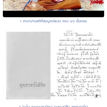
• อานาปานสติที่สมบูรณ์แบบ ครบ ๑๖ ขั้นตอน
• "นะโม ความนอบน้อม" (หลวงปู่สิม พุทธาจาโร)