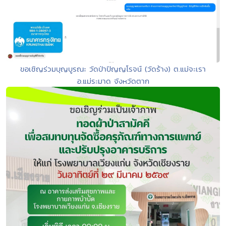
ขอเชิญร่วมบุญบูรณะ วัดป่าปัญญโรจน์ (วัดร้าง) ต.แม่จะเรา
อ.แม่ระมาด จังหวัดตาก