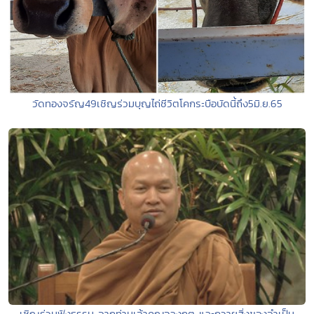
วัดทองจรัญ49เชิญร่วมบุญไถ่ชีวิตโคกระบือบัดนี้ถึง5มิ.ย.65
เชิญร่วมฟังธรรม จากท่านเจ้าคุณอลงกต และถวายสิ่งของจำเป็น