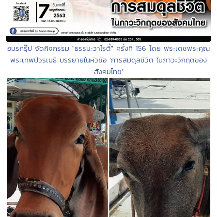
อมรกรุ๊ป จัดกิจกรรม "ธรรมะวาไรตี้" ครั้งที่ 156 โดย พระเดชพระคุณ
พระเทพปวรเมธี บรรยายในหัวข้อ ‘การสมดุลชีวิต ในภาวะวิกฤตของ
สังคมไทย’