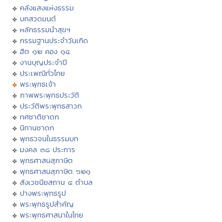
คลังแสงแห่งธรรม
บทสวดมนต์
หลักธรรมนำสุขฯ
กรรมฐานประจำวันเกิด
ฮีต ๑๒ คอง ๑๔
งานบุญประจำปี
ประเพณีทั่วไทย
พระพุทธเจ้า
ภาพพระพุทธประวัติ
ประวัติพระพุทธสาวก
ทศชาติชาดก
นิทานชาดก
พุทธวจนในธรรมบท
มงคล ๓๘ ประการ
พุทธศาสนสุภาษิต
พุทธศาสนสุภาษิต ๖๒๑
สังเวชนียสถาน ๔ ตำบล
ปางพระพุทธรูป
พระพุทธรูปสำคัญ
พระพุทธศาสนาในไทย