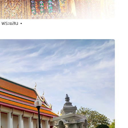
 พระแสน •