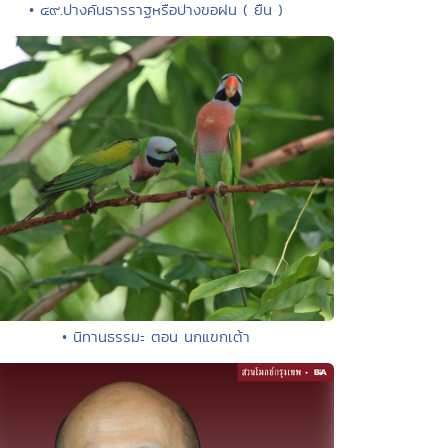
• ๔๙.ปางคันธารราฐหรือปางขอฝน ( ยืน )
• นิทานธรรมะ ตอน นกแขกเต้า