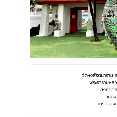
วัดหงส์รัตนาราม
พระอารามหลวง
สังกัดค
วันตั้
วันรับวิสุ