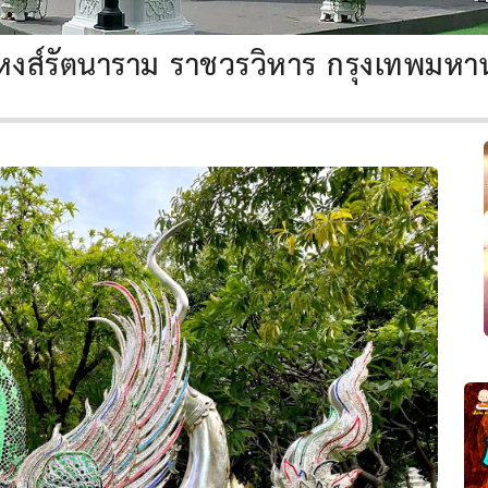
ดหงส์รัตนาราม ราชวรวิหาร กรุงเทพมหา