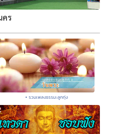
นคร
• รวมเพลงธรรมะลูกทุ่ง