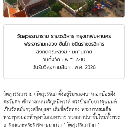
วัดสุวรรณาราม ราชวรวิหาร กรุงเทพมหานคร
พระอารามหลวง ชั้นโท ชนิดราชวรวิหาร
สังกัดคณะสงฆ์ : มหานิกาย
วันตั้งวัด : พ.ศ. 2210
วันรับวิสุงคามสีมา : พ.ศ. 2326
วัดสุวรรณาราม (วัดสุวรรณ) ตั้งอยู่ริมคลองบางกอกน้อยฝั่ง
ตะวันตก เข้าทางถนนจรัญสนิทวงศ์ ตรงข้ามกับบางขุนนนท์
เป็นวัดสมันกรุงศรีอยุธยา เดิมชื่อวัดทอง พระบาทสมเด็จ
พระพุทธยอดฟ้าจุฬาโลกมหาราช ทรงสถาปนาขึ้นใหม่ทั้งพระ
อารามและพระราชทานนามว่า " วัดสุวรรณาราม "