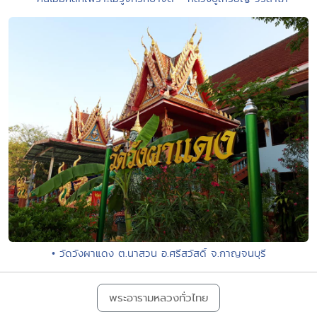
• วัดวังผาแดง ต.นาสวน อ.ศรีสวัสดิ์ จ.กาญจนบุรี
พระอารามหลวงทั่วไทย