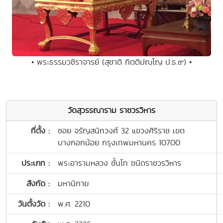
• พระธรรมวชิราจารย์ (สุชาติ กิตฺติปญฺโญ ป.ธ.๙) •
วัดสุวรรณาราม ราชวรวิหาร
ที่ตั้ง :
ซอย จรัญสนิทวงศ์ 32 แขวงศิริราช เขต
บางกอกน้อย กรุงเทพมหานคร 10700
ประเภท :
พระอารามหลวง ชั้นโท ชนิดราชวรวิหาร
สังกัด :
มหานิกาย
วันตั้งวัด :
พ.ศ. 2210