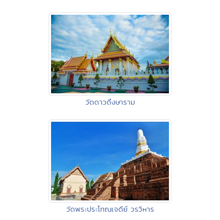
วัดดาวดึงษาราม
วัดพระประโทณเจดีย์ วรวิหาร