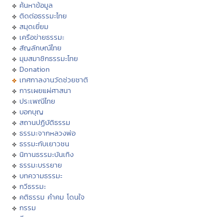
ค้นหาข้อมูล
ติดต่อธรรมะไทย
สมุดเยี่ยม
เครือข่ายธรรมะ
สัญลักษณ์ไทย
มุมสมาชิกธรรมะไทย
Donation
เทศกาลงานวัดช่วยชาติ
การเผยแผ่ศาสนา
ประเพณีไทย
บอกบุญ
สถานปฏิบัติธรรม
ธรรมะจากหลวงพ่อ
ธรรมะกับเยาวชน
นิทานธรรมะบันเทิง
ธรรมะบรรยาย
บทความธรรมะ
กวีธรรมะ
คติธรรม คำคม โดนใจ
กรรม