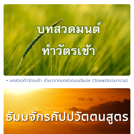
• บทสวดทำวัตรเช้า นำมาจากบทสวดมนต์แปล (วัดแพร่ธรรมาราม)