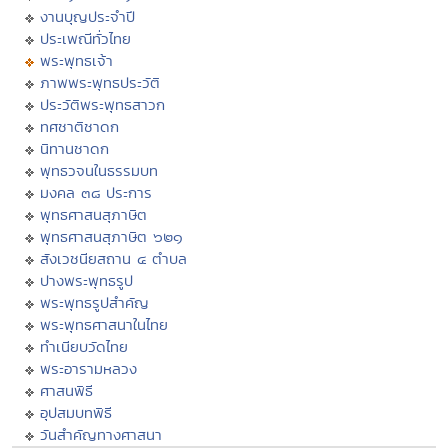
งานบุญประจำปี
ประเพณีทั่วไทย
พระพุทธเจ้า
ภาพพระพุทธประวัติ
ประวัติพระพุทธสาวก
ทศชาติชาดก
นิทานชาดก
พุทธวจนในธรรมบท
มงคล ๓๘ ประการ
พุทธศาสนสุภาษิต
พุทธศาสนสุภาษิต ๖๒๑
สังเวชนียสถาน ๔ ตำบล
ปางพระพุทธรูป
พระพุทธรูปสำคัญ
พระพุทธศาสนาในไทย
ทำเนียบวัดไทย
พระอารามหลวง
ศาสนพิธี
อุปสมบทพิธี
วันสำคัญทางศาสนา