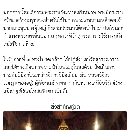
นอกจากนี้สมเด็จกรมพระราชวังมหาสุรสิงหนาท ทรงมีพระราช
ศรัทธาสร้างเมรุหลวงสำหรับใช้ในการพระราชทานเพลิงศพเจ้า
นายและขุนนางผู้ใหญ่ ซึ่งตามประเพณีต้องนำไปฌาปนกิจนอก
กำแพงพระนครชั้นนอก เมรุหลวงที่วัดสุวรรณารามใช้มาจนถึง
สมัยรัชกาลที่ ๔
ในรัชกาลที่ ๓ ทรงโปรดเกล้าฯ ให้ปฏิสังขรณ์วัดสุวรรณาราม
และให้ช่างเขียนภาพฝาผนังในพระอุโบสถด้วย ถือเป็นการ
ประชันฝีมือกันระหว่างจิตกรฝีมือเยี่ยม เช่น หลวงวิจิตร
เจษฎา(ทองอยู่) ผู้เขียนเนมีราชชาดกกับหลวงเสนีย์บริรักษ์(คง
แป๊ะ) ผู้เขียนมโหสถชาดก เป็นต้น
- สิ่งสำคัญคู่วัด -