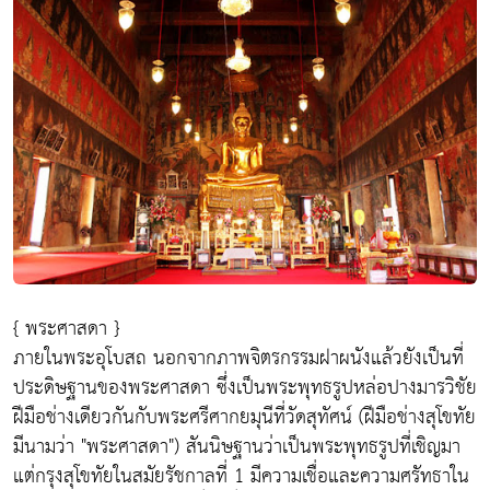
{ พระศาสดา }
ภายในพระอุโบสถ นอกจากภาพจิตรกรรมฝาผนังแล้วยังเป็นที่
ประดิษฐานของพระศาสดา ซึ่งเป็นพระพุทธรูปหล่อปางมารวิชัย
ฝีมือช่างเดียวกันกับพระศรีศากยมุนีที่วัดสุทัศน์ (ฝีมือช่างสุโขทัย
มีนามว่า "พระศาสดา") สันนิษฐานว่าเป็นพระพุทธรูปที่เชิญมา
แต่กรุงสุโขทัยในสมัยรัชกาลที่ 1 มีความเชื่อและความศรัทธาใน