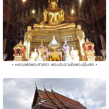
• หลวงพ่อพระศาสดา พระประธานในพระอุโบสถ •