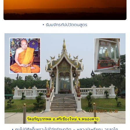
• ธัมมจักรกัปปวัตตนสูตร
• คนไม่มีศีลก็เพราะไม่รู้จักรักษาจิต - หลวงปู่เหรียญ วรลาโภ