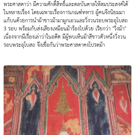
พระศาสดาว่า มีความศักดิ์สิทธิ์และดลบันดาลให้สมประสงค์ได้
ในหลายเรื่อง โดยเฉพาะเรื่องการเกณฑ์ทหาร ผู้คนจึงนิยมมา
แก้บนด้วยการนำผ้าขาวม้ามาผูกเอวและวิ่งวนรอบพระอุโบสถ
3 รอบ พร้อมกับส่งเสียงเหมือนม้าร้องไปด้วย เรียกว่า "วิ่งม้า"
เนื่องจากมีเรื่องเล่าว่าในอดีต มีผู้พบเห็นม้าสีขาวตัวหนึ่งวิ่งวน
รอบพระอุโบสถ จึงเชื่อกันว่าพระศาสดาคงโปรดม้า