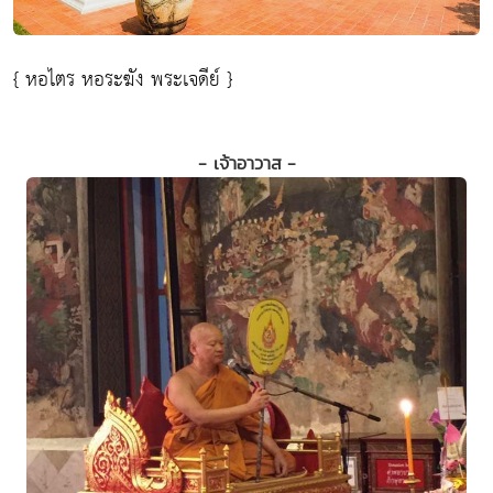
{ หอไตร หอระฆัง พระเจดีย์ }
- เจ้าอาวาส -