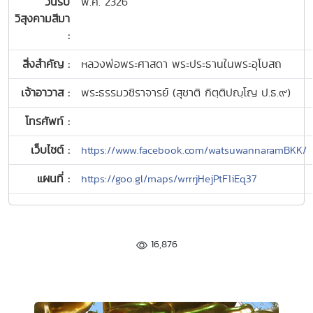
วันรับ
พ.ศ. 2326
วิสุงคามสีมา
:
สิ่งสำคัญ :
หลวงพ่อพระศาสดา พระประธานในพระอุโบสถ
เจ้าอาวาส :
พระธรรมวชิราจารย์ (สุชาติ กิตฺติปญฺโญ ป.ธ.๙)
โทรศัพท์ :
เว็บไซต์ :
https://www.facebook.com/watsuwannaramBKK/
แผนที่ :
https://goo.gl/maps/wrrrjHejPtF1iEq37
16,876