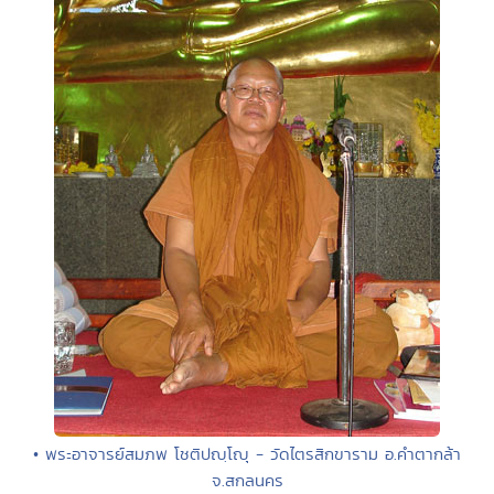
• พระอาจารย์สมภพ โชติปญฺโญุ - วัดไตรสิกขาราม อ.คำตากล้า
จ.สกลนคร