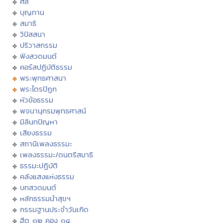
ศีล
บุญทาน
สมาธิ
วิปัสสนา
ปริวาสกรรม
ฟังสวดมนต์
คอร์สปฏิบัติธรรม
พระพุทธศาสนา
พระไตรปิฏก
หัวข้อธรรม
พจนานุกรมพุทธศาสน์
มิลินทปัญหา
เสียงธรรม
สถานีเพลงธรรมะ
เพลงธรรมะ/ดนตรีสมาธิ
ธรรมะปฏิบัติ
คลังแสงแห่งธรรม
บทสวดมนต์
หลักธรรมนำสุขฯ
กรรมฐานประจำวันเกิด
ฮีต ๑๒ คอง ๑๔