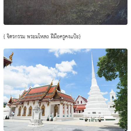
{ จิตรกรรม พระมโหสถ ฝีมือครูคงแป๊ะ}