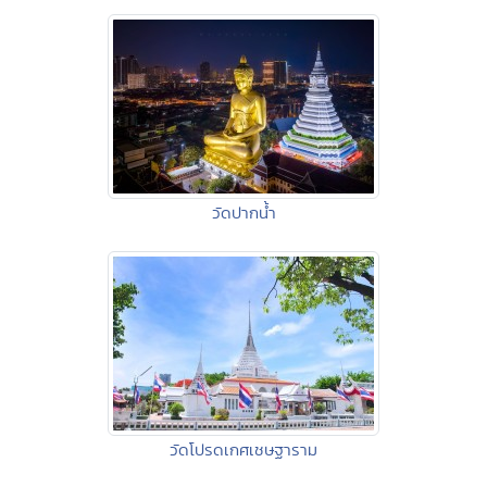
วัดปากน้ำ
วัดโปรดเกศเชษฐาราม