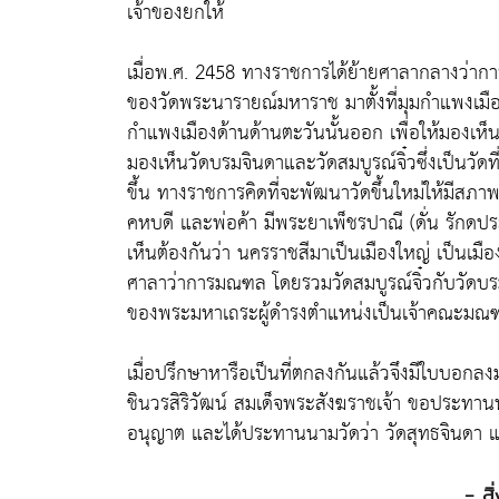
เจ้าของยกให้
เมื่อพ.ศ. 2458 ทางราชการได้ย้ายศาลากลางว่ากา
ของวัดพระนารายณ์มหาราช มาตั้งที่มุมกำแพงเมืองด
กำแพงเมืองด้านด้านตะวันนั้นออก เพื่อให้มองเ
มองเห็นวัดบรมจินดาและวัดสมบูรณ์จิ๋วซึ่งเป็นวัดท
ขึ้น ทางราชการคิดที่จะพัฒนาวัดขึ้นใหม่ให้มีสภาพท
คหบดี และพ่อค้า มีพระยาเพ็ชรปาณี (ดั่น รักด
เห็นต้องกันว่า นครราชสีมาเป็นเมืองใหญ่ เป็นเมื
ศาลาว่าการมณฑล โดยรวมวัดสมบูรณ์จิ๋วกับวัดบรมจิน
ของพระมหาเถระผู้ดำรงตำแหน่งเป็นเจ้าคณะมณ
เมื่อปรึกษาหารือเป็นที่ตกลงกันแล้วจึงมีใบบอ
ชินวรสิริวัฒน์ สมเด็จพระสังฆราชเจ้า ขอประทา
อนุญาต และได้ประทานนามวัดว่า วัดสุทธจินดา แ
- สิ