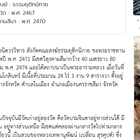
งฆ์ : ธรรมยุติกนิกาย
งวัด : พ.ศ. 2467
•
งคามสีมา : พ.ศ. 2470
 ชนิดวรวิหาร สังกัดคณะสงฆ์ธรรมยุติกนิกาย ขอพระราชทาน
็จปี พ.ศ. 2471 มีเขตวิสุงคามสีมากว้าง 40 เมตรยาว 80
หาคม พ.ศ. 2474 และได้สถาปนาเป็นพระอารามหลวง เมื่อวันที่
กสินทร์ มีเนื้อที่ประมาณ 24 ไร่ 3 งาน 9 ตารางวา ตั้งอยู่
งจังหวัด ตำบลในเมือง อำเภอเมืองนครราชสีมา จังหวัด
ปัจจุบันมีวัดเก่าอยู่สองวัด คือวัดบรมจินดาอยู่ทางส่วนใต้ มี
าม อยู่ทางส่วนเหนือ มีเขตแต่คลองผ่านกลางวัดไปท่ามกลาง
เดียวนี้ เป็นสวนของหลวงเทพานุพัฒน์ (เปลี่ยน สุรคุปต์) ซึ่ง