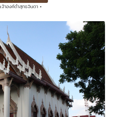
เจ้าองค์ดำสุทธจินดา •