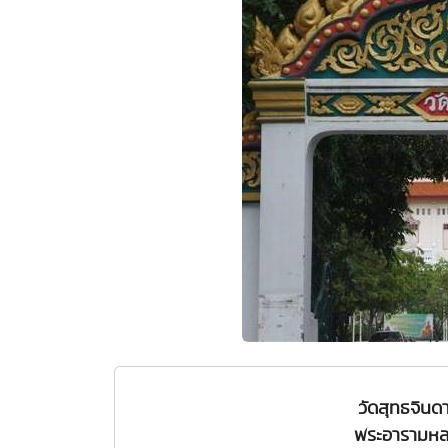
วัดสุทธจินด
พระอารามหลว