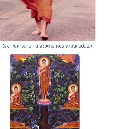
• "ให้พากันภาวนานะ" (หลวงตามหาบัว ญาณสัมปันโน)