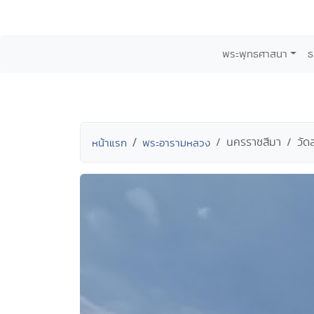
พระพุทธศาสนา
ธ
นครราชสีมา
วัด
หน้าแรก
พระอารามหลวง