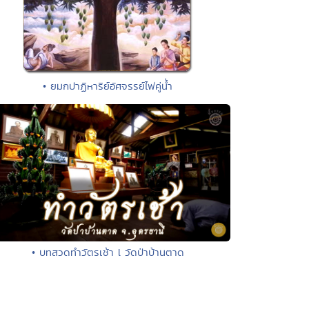
• ยมกปาฏิหาริย์อัศจรรย์ไฟคู่น้ำ
• บทสวดทำวัตรเช้า l วัดป่าบ้านตาด