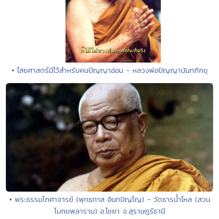
• ไสยศาสตร์มีไว้สำหรับคนปัญญาอ่อน - หลวงพ่อปัญญานันทภิกขุ
• พระธรรมโกศาจารย์ (พุทธทาส อินทปัญโญ) - วัดธารน้ำไหล (สวน
โมกขพลาราม) อ.ไชยา จ.สุราษฎร์ธานี