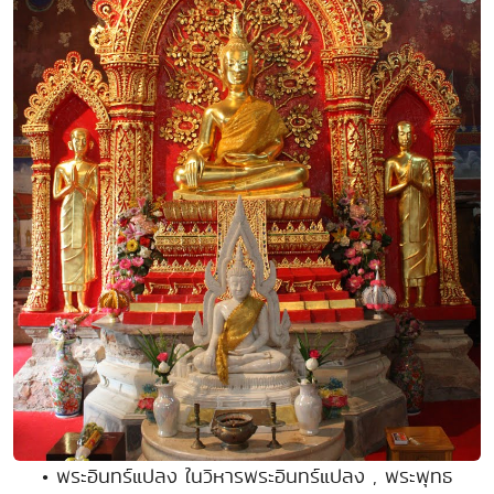
• พระอินทร์แปลง ในวิหารพระอินทร์แปลง , พระพุทธ