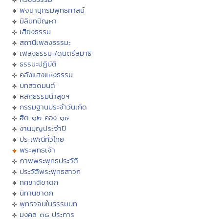
พจนานุกรมพุทธศาสน์
มิลินทปัญหา
เสียงธรรม
สถานีเพลงธรรมะ
เพลงธรรมะ/ดนตรีสมาธิ
ธรรมะปฏิบัติ
คลังแสงแห่งธรรม
บทสวดมนต์
หลักธรรมนำสุขฯ
กรรมฐานประจำวันเกิด
ฮีต ๑๒ คอง ๑๔
งานบุญประจำปี
ประเพณีทั่วไทย
พระพุทธเจ้า
ภาพพระพุทธประวัติ
ประวัติพระพุทธสาวก
ทศชาติชาดก
นิทานชาดก
พุทธวจนในธรรมบท
มงคล ๓๘ ประการ