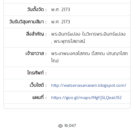
วันตั้งวัด :
พ.ศ. 2173
วันรับวิสุงคามสีมา :
พ.ศ. 2173
สิ่งสำคัญ :
พระอินทร์แปลง ในวิหารพระอินทร์แปลง
, พระพุทธไสยาสน์
เจ้าอาวาส :
พระเทพมงคลโสภณ (โสภณ ปญฺญาโสภ
โณ)
โทรศัพท์ :
เว็บไซต์ :
http://watsenasanaram.blogspot.com/
แผนที่ :
https://goo.gl/maps/MgYjSLQeaU92
16,047