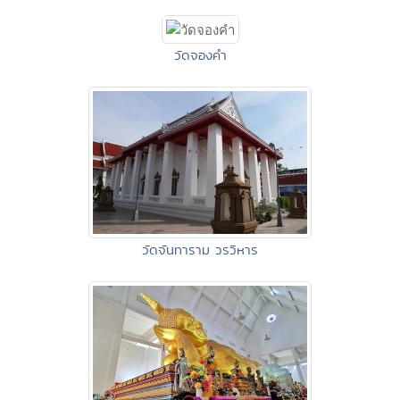
วัดจองคำ
วัดจันทาราม วรวิหาร