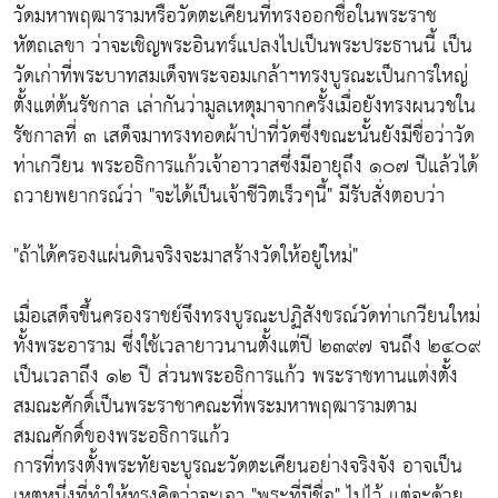
วัดมหาพฤฒารามหรือวัดตะเคียนที่ทรงออกชื่อในพระราช
หัตถเลขา ว่าจะเชิญพระอินทร์แปลงไปเป็นพระประธานนี้ เป็น
วัดเก่าที่พระบาทสมเด็จพระจอมเกล้าฯทรงบูรณะเป็นการใหญ่
ตั้งแต่ต้นรัชกาล เล่ากันว่ามูลเหตุมาจากครั้งเมื่อยังทรงผนวชใน
รัชกาลที่ ๓ เสด็จมาทรงทอดผ้าป่าที่วัดซึ่งขณะนั้นยังมีชื่อว่าวัด
ท่าเกวียน พระอธิการแก้วเจ้าอาวาสซึ่งมีอายุถึง ๑๐๗ ปีแล้วได้
ถวายพยากรณ์ว่า "จะได้เป็นเจ้าชีวิตเร็วๆนี้" มีรับสั่งตอบว่า
"ถ้าได้ครองแผ่นดินจริงจะมาสร้างวัดให้อยู่ใหม่"
เมื่อเสด็จขึ้นครองราชย์จึงทรงบูรณะปฏิสังขรณ์วัดท่าเกวียนใหม่
ทั้งพระอาราม ซึ่งใช้เวลายาวนานตั้งแต่ปี ๒๓๙๗ จนถึง ๒๔๐๙
เป็นเวลาถึง ๑๒ ปี ส่วนพระอธิการแก้ว พระราชทานแต่งตั้ง
สมณะศักดิ์เป็นพระราชาคณะที่พระมหาพฤฒารามตาม
สมณศักดิ์ของพระอธิการแก้ว
การที่ทรงตั้งพระทัยจะบูรณะวัดตะเคียนอย่างจริงจัง อาจเป็น
เหตุหนึ่งที่ทำให้ทรงคิดว่าจะเอา "พระที่มีชื่อ" ไปไว้ แต่จะด้วย