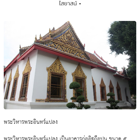
ไสยาสน์ •
พระวิหารพระอินทร์แปลง
พระวิหารพระอินทร์แปลง เป็นอาคารก่ออิฐถือปูน ขนาด ๕