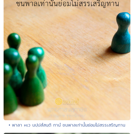
• พาลา หเว นปฺปสํสนฺติ ทานํ ชนพาลเท่านั้นย่อมไม่สรรเสริญทาน