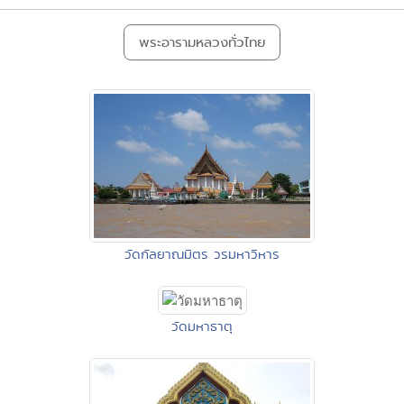
พระอารามหลวงทั่วไทย
วัดกัลยาณมิตร วรมหาวิหาร
วัดมหาธาตุ