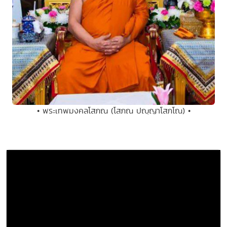
• พระเทพมงคลโสภณ (โสภณ ปญฺญาโสภโณ) •