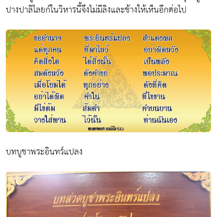
ปางปาลิไลยก์ในวิหารนี้จึงไม่มีลิงและช้างให้เห็นอีกต่อไป
บทบูชาพระอินทร์แปลง