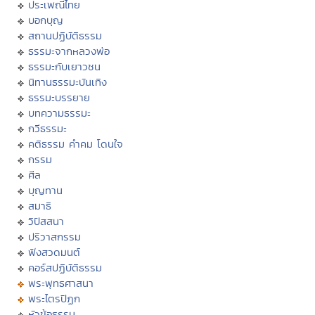
ประเพณีไทย
บอกบุญ
สถานปฏิบัติธรรม
ธรรมะจากหลวงพ่อ
ธรรมะกับเยาวชน
นิทานธรรมะบันเทิง
ธรรมะบรรยาย
บทความธรรมะ
กวีธรรมะ
คติธรรม คำคม โดนใจ
กรรม
ศีล
บุญทาน
สมาธิ
วิปัสสนา
ปริวาสกรรม
ฟังสวดมนต์
คอร์สปฏิบัติธรรม
พระพุทธศาสนา
พระไตรปิฏก
หัวข้อธรรม