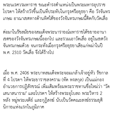
พระนเรศวรมหาราช ขณะดำรงตำแหน่งเป็นพระมหารอุปราช
โปรดฯ ให้สร้างวังขึ้นเป็นที่ประทับในกรุงศรีอยุธยา คือ วังจันทร
เกษม อาณาเขตทางด้านทิศใต้ของวังจันทรเกษมนี้ติดกับวัดเสื่อ
ต่อมาในรัชสมัยของสมเด็จพระนารายณ์มหาราชได้ขยายอานา
เขตของวังจันทรเกษมนี้ออกไป และรวมเอาวัดเสื่อ อยู่ในเขตวัง
จันทรเกษมด้วย จนกระทั่งเมื่อกรุงศรีอยุธยาเสียแก่พม่าในปี
พ.ศ. 2310 วัดเสื่อ จึงได้ร้างไป
เมื่อ พ.ศ. 2406 พระบาทสมเด็จพระจอมเกล้าเจ้าอยู่หัว รัชกาล
ที่ 4 โปรดฯ ให้พระยาราชสงคราม (ทัด หงสกุล) เป็นแม่กอง
อำนวยการปฏิสังขรณ์ เพิ่มเติมพร้อมพระราชทานชื่อใหม่ว่า "วัด
เสนาสนาราม" และโปรดฯ ให้สร้างพระอุโบสถ พระวิหาร 2
หลัง หมู่พระเจดีย์ และกุฎิสงฆ์ นับเป็นวัดคณะสงฆ์ธรรมยุติ
นิกายแห่งแรกในภูมิภาค