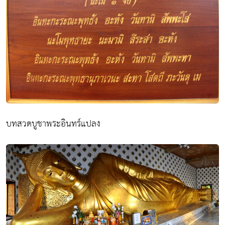
บทสวดบูชาพระอินทร์แปลง