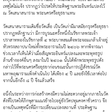
เหตุใดไม่แจ้ง ปรากฏว่าโปรดให้ประดิษฐานพระอินทร์แปลงไว้
ณ วัดเสนาสนาราม พระนครศรีอยุธยาแทน
วัดเสนาสนารามเดิมชื่อวัดเสื่อ เป็นวัดเก่ามีมาสมัยกรุงศรีอยุธยา
ปรากฏหลักฐานว่า มีการบูรณะครั้งหนึ่งในรัชกาลพระเจ้า
ปราสาททองในรัชกาลที่ ๔ พระบาทสมเด็จพระจอมเกล้าเจ้าอยู่
หัวทรงสถาปนาใหม่ทั้งพระอารามในปี ๒๔๐๖ หากพิจารณา
ช่วงเวลาก็เห็นได้ว่าเมื่อเชิญพระอินทร์แปลงและพระพุทธรูป
ล้านช้างองค์อื่นๆ ลงมาในปี ๒๔๐๑ นั้นได้พักพระพุทธรูปดัง
กล่าวไว้ที่พระนครศรีอยุธยาก่อนขณะนั้นการปฏิสังขรณ์วัด
มหาพฤฒารามเพิ่งดำเนินไป ได้เพียง ๔ ปี และยังใช้เวลาต่อไป
จากนั้นอีกถึง ๘ ปี จึงแล้วเสร็จ
อนึ่งในระหว่างการก่อสร้างคงมีความไม่สะดวกอยู่มากภายในวัด
ดังที่โปรดให้ภิกษุสามเณรย้ายไปอยู่ยังวัดปทุมคงคาชั่วคราว จึง
อาจเป็นเหตุหนึ่งที่มีการเปลี่ยนแปลงสถานที่ ประดิษฐาน