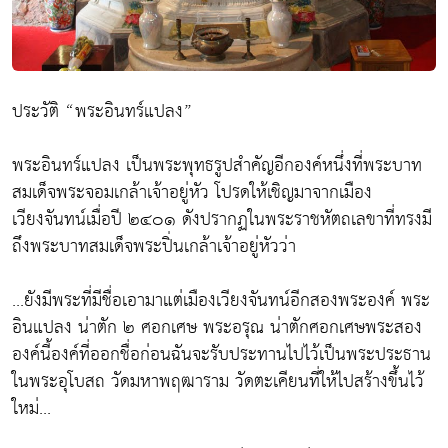
ประวัติ “พระอินทร์แปลง”
พระอินทร์แปลง เป็นพระพุทธรูปสำคัญอีกองค์หนึ่งที่พระบาท
สมเด็จพระจอมเกล้าเจ้าอยู่หัว โปรดให้เชิญมาจากเมือง
เวียงจันทน์เมื่อปี ๒๔๐๑ ดังปรากฏในพระราชหัตถเลขาที่ทรงมี
ถึงพระบาทสมเด็จพระปิ่นเกล้าเจ้าอยู่หัวว่า
...ยังมีพระที่มีชื่อเอามาแต่เมืองเวียงจันทน์อีกสองพระองค์ พระ
อินแปลง น่าตัก ๒ ศอกเศษ พระอรุณ น่าตักศอกเศษพระสอง
องค์นี้องค์ที่ออกชื่อก่อนฉันจะรับประทานไปไว้เป็นพระประธาน
ในพระอุโบสถ วัดมหาพฤฒาราม วัดตะเคียนที่ให้ไปสร้างขึ้นไว้
ใหม่...