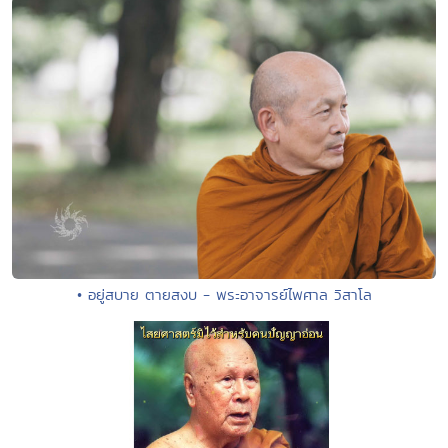
• อยู่สบาย ตายสงบ - พระอาจารย์ไพศาล วิสาโล