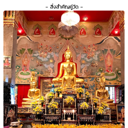
- สิ่งสำคัญคู่วัด -