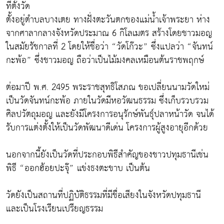
ที่ตั้งวัด
ตั้งอยู่ตำบลบางเตย ทางฝั่งตะวันตกของแม่น้ำเจ้าพระยา ห่าง
จากศาลากลางจังหวัดประมาณ 6 กิโลเมตร สร้างโดยชาวมอญ
ในสมัยรัชกาลที่ 2 โดยให้ชื่อว่า “วัดโก๊วะ” ซึ่งแปลว่า “จันทน์
กะพ้อ” ซึ่งชาวมอญ ถือว่าเป็นไม้มงคลเหมือนต้นราชพฤกษ์
ต่อมาปี พ.ศ. 2495 พระราชสุทธิโสภณ ขอเปลี่ยนนามวัดใหม่
เป็นวัดจันทน์กะพ้อ ภายในวัดมีหอวัฒนธรรม ซึ่งเก็บรวบรวม
ศิลปวัตถุมอญ และยังมีโครงการอนุรักษ์พันธุ์ปลาหน้าวัด จนได้
รับการแต่งตั้งให้เป็นวัดพัฒนาดีเด่น โครงการผู้สูงอายุอีกด้วย
นอกจากนี้ยังเป็นวัดที่ประกอบพิธีสำคัญของชาวปทุมธานีเช่น
พิธี “ออกฮ้อยปะจุ๊” แข่งธงตะขาบ เป็นต้น
วัดยังเป็นสถานที่ปฏิบัติธรรมที่มีชื่อเสียงในจังหวัดปทุมธานี
และเป็นโรงเรียนเปรียญธรรม