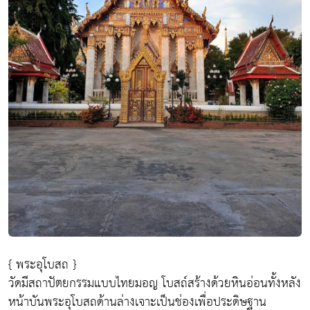
{ พระอุโบสถ }
วัดมีสถาปัตยกรรมแบบไทยมอญ โบสถ์สร้างด้วยหินอ่อนทั้งหลัง
หน้าบันพระอุโบสถด้านล่างเจาะเป็นช่องเพื่อประดิษฐาน