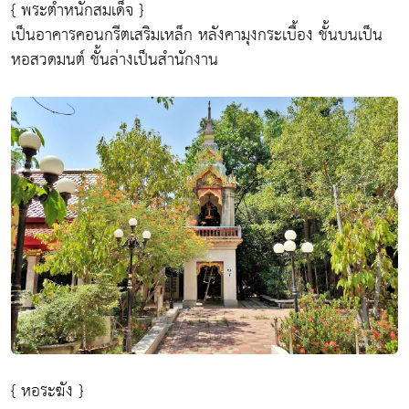
{ พระตำหนักสมเด็จ }
เป็นอาคารคอนกรีตเสริมเหล็ก หลังคามุงกระเบื้อง ชั้นบนเป็น
หอสวดมนต์ ชั้นล่างเป็นสำนักงาน
{ หอระฆัง }