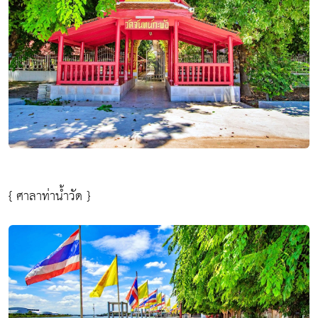
{ ศาลาท่าน้ำวัด }