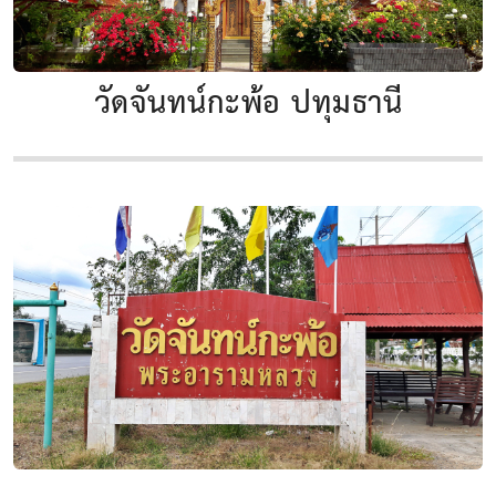
วัดจันทน์กะพ้อ ปทุมธานี