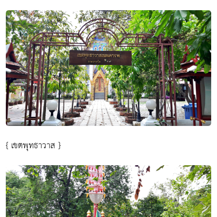
{ เขตพุทธาวาส }