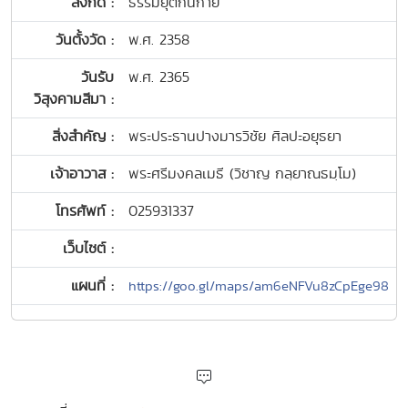
สังกัด :
ธรรมยุติกนิกาย
วันตั้งวัด :
พ.ศ. 2358
วันรับ
พ.ศ. 2365
วิสุงคามสีมา :
สิ่งสำคัญ :
พระประธานปางมารวิชัย ศิลปะอยุธยา
เจ้าอาวาส :
พระศรีมงคลเมธี (วิชาญ กลฺยาณธมฺโม)
โทรศัพท์ :
025931337
เว็บไซต์ :
แผนที่ :
https://goo.gl/maps/am6eNFVu8zCpEge98