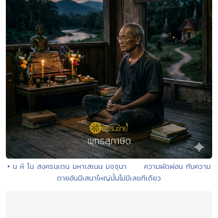
• น หิ โน สงฺครนฺเตน มหาเสเนน มจฺจุนา ความผัดผ่อน กับความ
ตายอันมีเสนาใหญ่นั้นไม่มีเลยทีเดียว