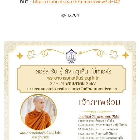
ที่มา :
https://katin.dra.go.th/temple/view?id=142
15,784