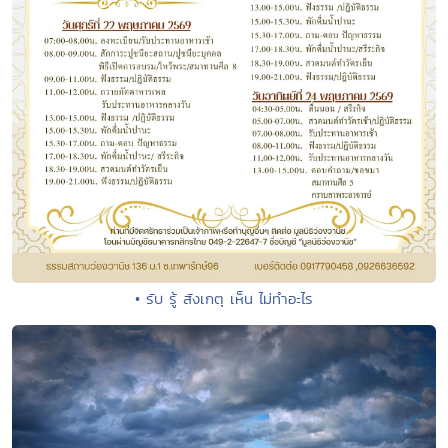
• รับ รู้ สังเกตุ เห็น ไม่ทำอะไร