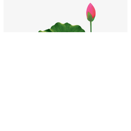
• สามเณรสุขะผู้มากบารมี เขียนโดย สืบ ธรรมไทย
พระอารามหลวงทั่วไทย