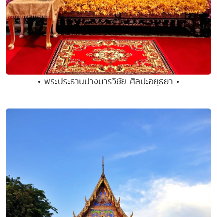
• พระประธานปางมารวิชัย ศิลปะอยุธยา •