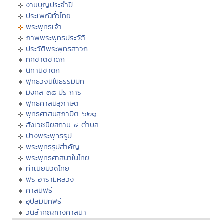
งานบุญประจำปี
ประเพณีทั่วไทย
พระพุทธเจ้า
ภาพพระพุทธประวัติ
ประวัติพระพุทธสาวก
ทศชาติชาดก
นิทานชาดก
พุทธวจนในธรรมบท
มงคล ๓๘ ประการ
พุทธศาสนสุภาษิต
พุทธศาสนสุภาษิต ๖๒๑
สังเวชนียสถาน ๔ ตำบล
ปางพระพุทธรูป
พระพุทธรูปสำคัญ
พระพุทธศาสนาในไทย
ทำเนียบวัดไทย
พระอารามหลวง
ศาสนพิธี
อุปสมบทพิธี
วันสำคัญทางศาสนา