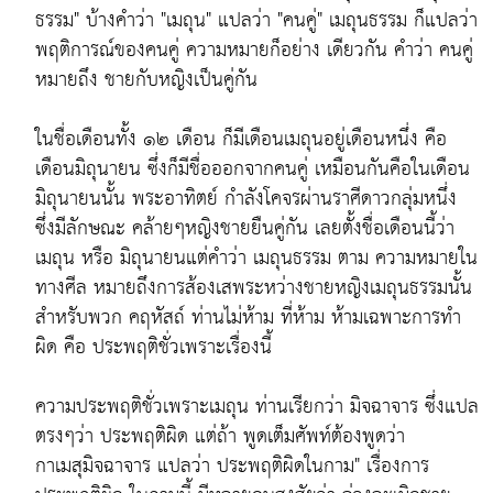
ธรรม" บ้างคำว่า "เมถุน" แปลว่า "คนคู่" เมถุนธรรม ก็แปลว่า
พฤติการณ์ของคนคู่ ความหมายก็อย่าง เดียวกัน คำว่า คนคู่
หมายถึง ชายกับหญิงเป็นคู่กัน
ในชื่อเดือนทั้ง ๑๒ เดือน ก็มีเดือนเมถุนอยู่เดือนหนึ่ง คือ
เดือนมิถุนายน ซึ่งก็มีชื่อออกจากคนคู่ เหมือนกันคือในเดือน
มิถุนายนนั้น พระอาทิตย์ กำลังโคจรผ่านราศีดาวกลุ่มหนึ่ง
ซึ่งมีลักษณะ คล้ายๆหญิงชายยืนคู่กัน เลยตั้งชื่อเดือนนี้ว่า
เมถุน หรือ มิถุนายนแต่คำว่า เมถุนธรรม ตาม ความหมายใน
ทางศีล หมายถึงการส้องเสพระหว่างชายหญิงเมถุนธรรมนั้น
สำหรับพวก คฤหัสถ์ ท่านไม่ห้าม ที่ห้าม ห้ามเฉพาะการทำ
ผิด คือ ประพฤติชั่วเพราะเรื่องนี้
ความประพฤติชั่วเพราะเมถุน ท่านเรียกว่า มิจฉาจาร ซึ่งแปล
ตรงๆว่า ประพฤติผิด แต่ถ้า พูดเต็มศัพท์ต้องพูดว่า
กาเมสุมิจฉาจาร แปลว่า ประพฤติผิดในกาม" เรื่องการ