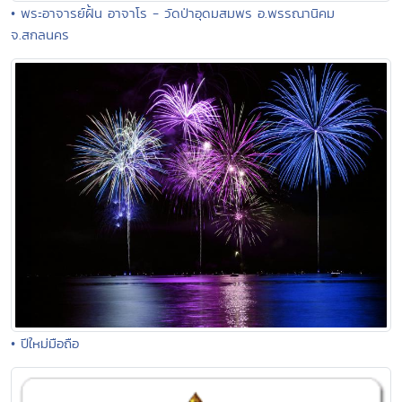
• พระอาจารย์ฝั้น อาจาโร - วัดป่าอุดมสมพร อ.พรรณานิคม
จ.สกลนคร
• ปีใหม่มือถือ