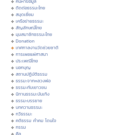
ค้นหาข้อมูล
ติดต่อธรรมะไทย
สมุดเยี่ยม
เครือข่ายธรรมะ
สัญลักษณ์ไทย
มุมสมาชิกธรรมะไทย
Donation
เทศกาลงานวัดช่วยชาติ
การเผยแผ่ศาสนา
ประเพณีไทย
บอกบุญ
สถานปฏิบัติธรรม
ธรรมะจากหลวงพ่อ
ธรรมะกับเยาวชน
นิทานธรรมะบันเทิง
ธรรมะบรรยาย
บทความธรรมะ
กวีธรรมะ
คติธรรม คำคม โดนใจ
กรรม
ศีล