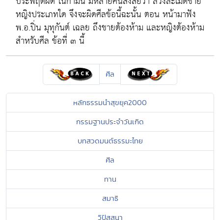
ประพฤติผิด ในกามนี้ มีหลายคนสงสัยว่า ล่วงละเมิดชาย
หญิงประเภทใด จึงจะผิดศีลข้อนี้ฉะนั้น ตอน หน้ามาฟัง
พ.อ.ปิ่น มุทุกันต์ เฉลย ถึงชายต้องห้าม และหญิงต้องห้าม
สำหรับศีล ข้อที่ ๓ นี้
ศีล
หลักธรรมนำสุขยุค2000
กรรมฐานประจำวันเกิด
บทสวดมนต์ธรรมะไทย
ศีล
ทาน
สมาธิ
วิปัสสนา