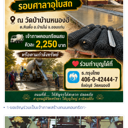
• ✨ขอเชิญร่วมเป็นเจ้าภาพสร้างถนนคอนกรีต✨