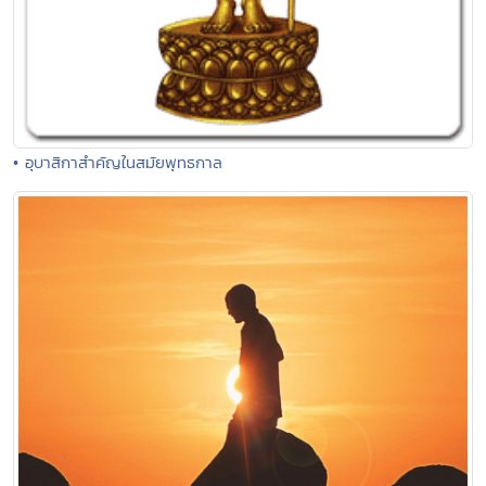
• อุบาสิกาสำคัญในสมัยพุทธกาล