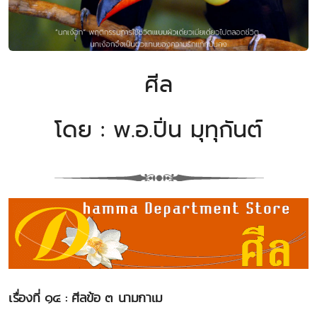
ศีล
โดย : พ.อ.ปิ่น มุทุกันต์
เรื่องที่ ๑๔ : ศีลข้อ ๓ นามกาเม