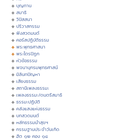
บุญทาน
สมาธิ
วิปัสสนา
ปริวาสกรรม
ฟังสวดมนต์
คอร์สปฏิบัติธรรม
พระพุทธศาสนา
พระไตรปิฏก
หัวข้อธรรม
พจนานุกรมพุทธศาสน์
มิลินทปัญหา
เสียงธรรม
สถานีเพลงธรรมะ
เพลงธรรมะ/ดนตรีสมาธิ
ธรรมะปฏิบัติ
คลังแสงแห่งธรรม
บทสวดมนต์
หลักธรรมนำสุขฯ
กรรมฐานประจำวันเกิด
ฮีต ๑๒ คอง ๑๔