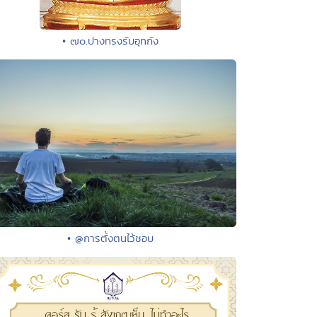
• ๗๐.ปางทรงรับอุทกัง
• @การตั้งตนไว้ชอบ