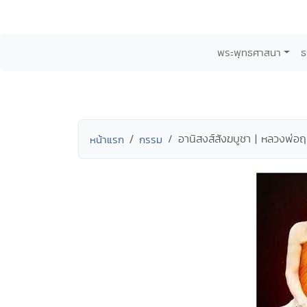
พระพุทธศาสนา
ธ
อานิสงส์สังฆบูชา | หลวงพ่อฤ
หน้าแรก
กรรม