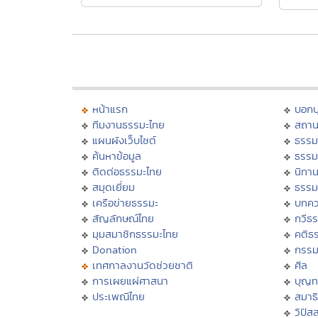
หน้าแรก
บอก
ทีมงานธรรมะไทย
สถาน
แผนผังเว็บไซต์
ธรรม
ค้นหาข้อมูล
ธรรม
ติดต่อธรรมะไทย
นิทาน
สมุดเยี่ยม
ธรรม
เครือข่ายธรรมะ
บทคว
สัญลักษณ์ไทย
กวีธ
มุมสมาชิกธรรมะไทย
คติธ
Donation
กรร
เทศกาลงานวัดช่วยชาติ
ศีล
การเผยแผ่ศาสนา
บุญท
ประเพณีไทย
สมาธิ
วิปัส