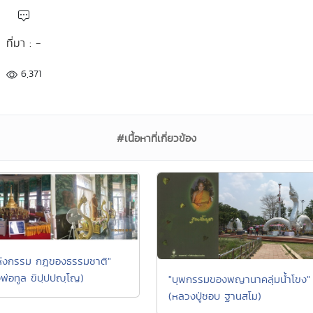
ที่มา : -
6,371
#เนื้อหาที่เกี่ยวข้อง
่งกรรม กฎของธรรมชาติ"
พ่อทูล ขิปฺปปญฺโญ)
"บุพกรรมของพญานาคลุ่มน้ำโขง"
(หลวงปู่ชอบ ฐานสโม)