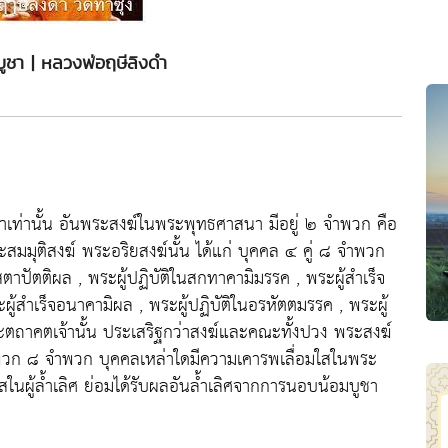
บูชา | หลวงพ่อฤษีลิงดำ
ท่านั้น อันพระสงฆ์ในพระพุทธศาสนา มีอยู่ ๒ จำพวก คือ
ะสมมุติสงฆ์ พระอริยสงฆ์นั้น ได้แก่ บุคคล ๔ คู่ ๘ จำพวก
โสตาปัตติผล , พระผู้ปฏิบัติในสกทาคามิมรรค , พระผู้สำเร็จ
ู้สำเร็จอนาคามิผล , พระผู้ปฏิบัติในอรหัตตมรรค , พระผู้
ตถาคตเจ้านั้น ประเสริฐกว่าสงฆ์และคณะทั้งปวง พระสงฆ์
ำพวก ๘ จำพวก บุคคลเหล่าใดมีความเคารพเลื่อมใสในพระ
่อมใสในผู้ล้ำเลิศ ย่อมได้รับผลอันล้ำเลิศจากการนอบน้อมบูชา