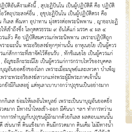
ัติอันดีงามดังนี้ , สุปะฏิปันโน เป็นผู้ปฏิบัติดี คือ ปฏิบัติ
อวัตถุประสงค์อื่น , อุชุปะฏิปันโน เป็นผู้ปฏิบัติตรง คือ
้สิ้น กิเลส ตัณหา อุปาทาน มุ่งตรงต่อพระนิพพาน , ญายะปะฏิ
พื่อให้เข้าถึงซึ่ง โลกุตตรธรรม ๙ อันได้แก่ มรรค ๔ ผล ๔
มควรแล้ว คือ ปฏิบัติสมควรแก่พระนิพพาน เพราะปฏิบัติถูก
าะฉะนั้น พระอริยสงฆ์ทุกๆท่านนั้น อาหุเนยโย เป็นผู้ควร
แก่สักการะที่เขาจัดไว้ต้อนรับ , ทักขิเณยโย เป็นผู้ควรแก่
, อัญชะลีกะระณีโย เป็นผู้ควรแก่การกราบไหว้ของบุคคล
นาบุญอันยอดยิ่งของโลก เพราะเมื่อมนุษย์และเทวดา บำเพ็ญ
ตุเพราะพระอริยสงฆ์สาวกแห่งพระผู้มีพระภาคเจ้านั้น
งมีกิเลสอยู่ แต่ทุเลาเบาบางกว่าปุถุชนเป็นอย่างมาก
ศจากกิเลส ย่อมให้ผลอันไพบูลย์ เพราะเป็นนาบุญอันยอดยิ่ง
ไม่มีกรวดมาก มีทางน้ำไหลเข้า-ออก มีคันนา ฯลฯ ทำการหว่าน
างจากการทำบุญกับปุถุชนผู้มักมากด้วยกิเลส ผลตอบแทนนั้น
่ดี เช่นนาที่ ดินแข็งมาก ดินมีกรวดมาก ดินเค็ม ไม่มีทางน้ำ