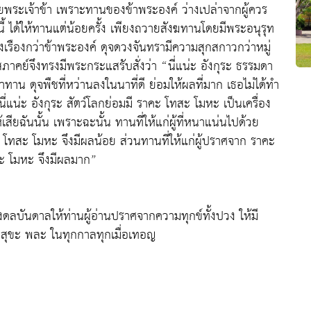
ยพระเจ้าข้า เพราะทานของข้าพระองค์ ว่างเปล่าจากผู้ควร
ษนี้ ได้ให้ทานแต่น้อยครั้ง เพียงถวายสังฆทานโดยมีพระอนุรุท
ก็รุ่งเรืองกว่าข้าพระองค์ ดุจดวงจันทรามีความสุกสกาวกว่าหมู่
สภาคย์จึงทรงมีพระกระแสรับสั่งว่า “นี่แน่ะ อังกุระ ธรรมดา
าทาน ดุจพืชที่หว่านลงในนาที่ดี ย่อมให้ผลที่มาก เธอไม่ได้ทำ
่แน่ะ อังกุระ สัตว์โลกย่อมมี ราคะ โทสะ โมหะ เป็นเครื่อง
เสียฉันนั้น เพราะฉะนั้น ทานที่ให้แก่ผู้ที่หนาแน่นไปด้วย
ราคะ โทสะ โมหะ จึงมีผลน้อย ส่วนทานที่ให้แก่ผู้ปราศจาก ราคะ
ทสะ โมหะ จึงมีผลมาก”
์จงดลบันดาลให้ท่านผู้อ่านปราศจากความทุกข์ทั้งปวง ให้มี
ะ สุขะ พละ ในทุกกาลทุกเมื่อเทอญ