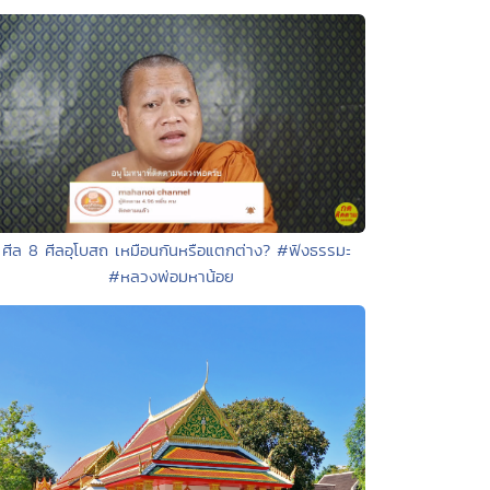
 ศีล 8 ศีลอุโบสถ เหมือนกันหรือแตกต่าง? #ฟังธรรมะ
#หลวงพ่อมหาน้อย