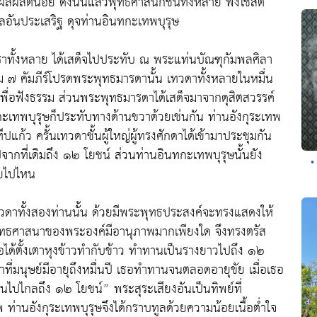
้ผลผลิตน้อย ดังนั้นแล้วพุทธศาสนิกชนทั้งหลาย พึงใช้สติ
อันประเสริฐ ดุจท่านอินทกะเทพบุรุษ
องเราทั้งหลาย ได้เสด็จไปประทับ ณ พระแท่นบัณฑุกัมพลศิลา
รม ๗ คัมภีร์โปรดพระพุทธมารดานั้น เทวดาทั้งหลายในหมื่น
พื่อฟังธรรม ส่วนพระพุทธมารดาได้เสด็จมาจากดุสิตสวรรค์
เทพบุรุษก็ประทับทางด้านขวาด้วยเช่นกัน ท่านอังกุระเทพ
แก้ว ครั้นเทวดาชั้นผู้ใหญ่ผู้ทรงศักดาได้เข้ามาประชุมกัน
จากที่เดิมถึง ๑๒ โยชน์ ส่วนท่านอินทกะเทพบุรุษนั้นยัง
•
อยไปไหน
วดาทั้งสองท่านนั้น ด้วยมีพระพุทธประสงค์จะทรงแสดงให้
ุทธศาสนาของพระองค์มีอานุภาพมากเพียงใด จึงทรงตรัส
เธอได้ตั้งเตาหุงข้าวทำกับข้าว ทำทานเป็นรางยาวไปถึง ๑๒
าที่มนุษย์มีอายุถึงหมื่นปี เธอทำทานจนตลอดอายุขัย เมื่อเธอ
ร่นไปไกลถึง ๑๒ โยชน์” พระสุระเสียงอันเป็นทิพย์ที่
ท่านอังกุระเทพบุรุษจึงได้กราบทูลด้วยความน้อยเนื้อต่ำใจ