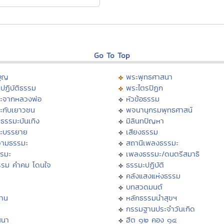
Go To Top
บุญ
พระพุทธศาสนา
ปฏิบัติธรรม
พระไตรปิฏก
ะจากหลวงพ่อ
หัวข้อธรรม
ะกับเยาวชน
พจนานุกรมพุทธศาสน์
ธรรมะบันเทิง
มิลินทปัญหา
ะบรรยาย
เสียงธรรม
ามธรรมะ
สถานีเพลงธรรมะ
รรมะ
เพลงธรรมะ/ดนตรีสมาธิ
รรม คำคม โดนใจ
ธรรมะปฏิบัติ
ม
คลังแสงแห่งธรรม
บทสวดมนต์
าน
หลักธรรมนำสุขฯ
กรรมฐานประจำวันเกิด
สนา
ฮีต ๑๒ คอง ๑๔