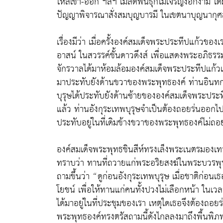
ไหลเข้า-ออก ฯลฯ เมล็ดพันธุ์ก็ไม่เจริญงอกงาม ได
ปัญญาพิจารณาสั่งสมบุญบารมี ในเขตนาบุญนากุศล
เรื่องมีว่า เมื่อครั้งองค์สมเด็จพระประทีปแก้วข
อาสน์ ในสวรรค์ชั้นดาวดึงส์ เพื่อแสดงพระอภิธร
จักรวาลได้มาห้อมล้อมองค์สมเด็จพระประทีปแก้วเ
มาประทับยังด้านขวาของพระพุทธองค์ ท่านอินทกะ
บุรุษได้ประทับยังด้านซ้ายขององค์สมเด็จพระประทีป
แล้ว ท่านอังกุระเทพบุรุษจำเป็นต้องถอยร่นออกไป
ประทับอยู่ในที่เดิมข้างขวาของพระพุทธองค์ไม่ถ
องค์สมเด็จพระพุทธชินสีห์ทรงเล็งพระเนตรมองเท
ทราบว่า ทานที่ถวายแก่พระอริยสงฆ์ในพระบวรพ
ถามขึ้นว่า “ดูก่อนอังกุระเทพบุรุษ เมื่อชาติก่อน
โยชน์ เพื่อให้ทานแก่คนทั้งปวงไม่เลือกหน้า ในเวล
ได้มาอยู่ในที่ประชุมของเรา เหตุใดเธอจึงต้องถอย
พระพุทธองค์ทรงตรัสถามนี้ดังไกลลงมาถึงพื้นพิภพ 