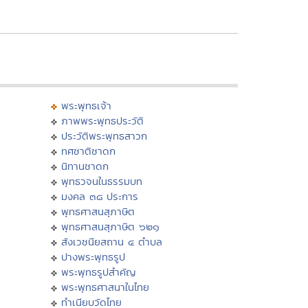
พระพุทธเจ้า
ภาพพระพุทธประวัติ
ประวัติพระพุทธสาวก
ทศชาติชาดก
นิทานชาดก
พุทธวจนในธรรมบท
มงคล ๓๘ ประการ
พุทธศาสนสุภาษิต
พุทธศาสนสุภาษิต ๖๒๑
สังเวชนียสถาน ๔ ตำบล
ปางพระพุทธรูป
พระพุทธรูปสำคัญ
พระพุทธศาสนาในไทย
ทำเนียบวัดไทย