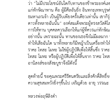
ว่า “ไม่มีประโยชน์อันใดกับทานของข้าพระองค์เล
แก่ทักษิณาทาน คือ ผู้มีศีลอันยิ่ง อินทกะเทพบุรุ
ธมหาเถรเจ้า เป็นผู้รับเพียงครั้งเดียวเท่านั้น เขา
ดาวทั้งหลายฉันนั้น” องค์สมเด็จพระผู้ทรงสวัสดิโ
การให้ทาน บุคคลควรเลือกให้แก่ผู้ที่ควรแก่ทักษิณ
อย่างนั้น เพราะฉะนั้น ทานของเธอจึงไม่มีผลมาก นี
ทำให้เสียฉันใด นาทั้งหลายก็มีหญ้าเป็นเครื่องทำให้
ราคะ โทสะ โมหะ ไม่ใช่ผู้ปฏิบัติเพื่อให้สิ้นซึ่ง 
โทสะ โมหะ หรือผู้ปฏิบัติเพื่อให้สิ้นจาก ราคะ โ
อานิสงส์ของสังฆบูชาจึงมีดังนี้
สุดท้ายนี้ ขอคุณพระศรีรัตนตรัยและสิ่งศักดิ์สิทธิ
ความสุขสมหวังยิ่งๆขึ้นไป เจริญด้วย อายุ วรรณ
หลวงพ่อฤษีลิงดำ