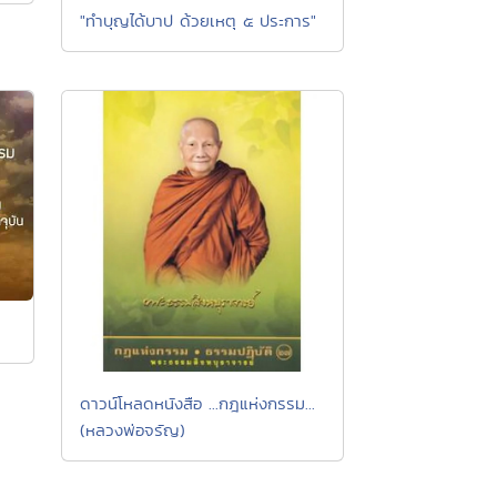
"ทำบุญได้บาป ด้วยเหตุ ๕ ประการ"
ดาวน์โหลดหนังสือ ...กฎแห่งกรรม...
(หลวงพ่อจรัญ)