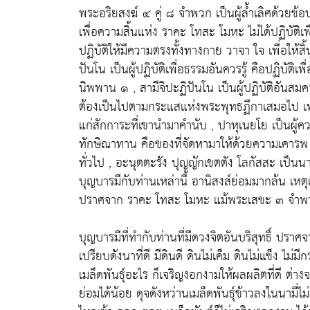
พระอริยสงฆ์ ๔ คู่ ๘ จำพวก เป็นผู้ล้ำเลิศด้วยข้อปฏิบ
เพื่อความสิ้นแห่ง ราคะ โทสะ โมหะ ไม่ได้ปฏิบัติเพื่
ปฏิบัติให้มีความตรงทั้งทางกาย วาจา ใจ เพื่อให
ปันโน เป็นผู้ปฏิบัติเพื่อธรรมอันควรรู้ คือปฏิบัติเ
นิพพาน ๑ , สามีจิปะฏิปันโน เป็นผู้ปฏิบัติอันส
ต้องเป็นไปตามกระแสแห่งพระพุทธฏีกาเสมอไป เพร
แก่สักการะที่เขานำมาคำนับ , ปาหุเนยโย เป็นผู้ควร
ทักษิณาทาน คือของที่จัดหามาให้ด้วยความเคารพ 
ทั่วไป , อะนุตตะรัง ปุญญักเขตตัง โลกัสสะ เป็น
บุญบารมีกับท่านเหล่านี้ อานิสงส์ย่อมมากล้น เห
ปราศจาก ราคะ โทสะ โมหะ แม้พระเสขะ ๓ จำพวกยั
บุญบารมีที่ทำกับท่านที่มีดวงจิตอันบริสุทธิ์ ปรา
เปรียบดังนาที่ดี มีดินดี ดินไม่เค็ม ดินไม่แข็ง 
เมล็ดพันธุ์อะไร ก็เจริญงอกงามให้ผลผลิตที่ดี ต่
ย่อมได้น้อย ดุจดังหว่านเมล็ดพันธุ์ข้าวลงในนามี่ไม