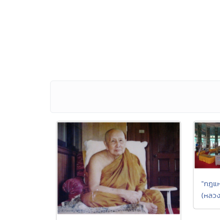
"กฎแห
(หลวง