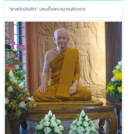
"พาลกับบัณฑิต" (สมเด็จพระญาณสังวรฯ)