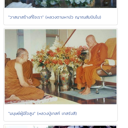
"วาสนาสร้างที่ใจเรา" (หลวงตามหาบัว ญาณสัมปันโน)
"มนุษย์ผู้มีใจสูง" (หลวงปู่เทสก์ เทสรังสี)