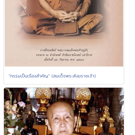
"กรรมเป็นเรื่องสำคัญ" (สมเด็จพระสังฆราชเจ้า)