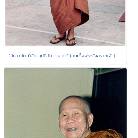
"อัธยาศัย-นิสัย-อุปนิสัย-วาสนา" (สมเด็จพระสังฆราชเจ้า)