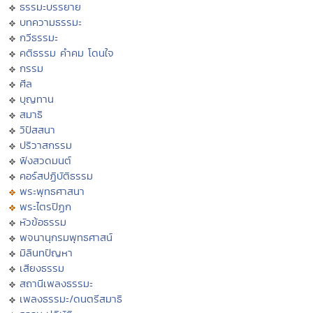
ธรรมะบรรยาย
บทความธรรมะ
กวีธรรมะ
คติธรรม คำคม โดนใจ
กรรม
ศีล
บุญทาน
สมาธิ
วิปัสสนา
ปริวาสกรรม
ฟังสวดมนต์
คอร์สปฏิบัติธรรม
พระพุทธศาสนา
พระไตรปิฏก
หัวข้อธรรม
พจนานุกรมพุทธศาสน์
มิลินทปัญหา
เสียงธรรม
สถานีเพลงธรรมะ
เพลงธรรมะ/ดนตรีสมาธิ