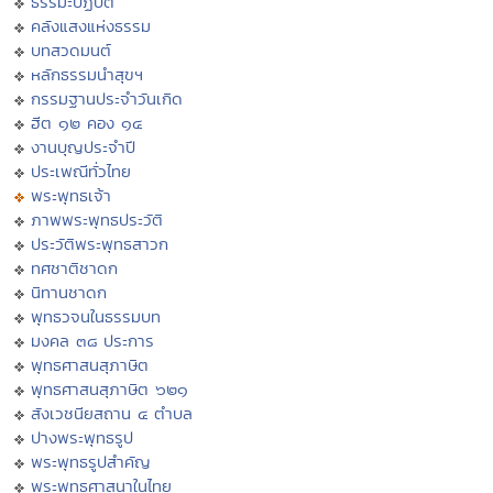
ธรรมะปฏิบัติ
คลังแสงแห่งธรรม
บทสวดมนต์
หลักธรรมนำสุขฯ
กรรมฐานประจำวันเกิด
ฮีต ๑๒ คอง ๑๔
งานบุญประจำปี
ประเพณีทั่วไทย
พระพุทธเจ้า
ภาพพระพุทธประวัติ
ประวัติพระพุทธสาวก
ทศชาติชาดก
นิทานชาดก
พุทธวจนในธรรมบท
มงคล ๓๘ ประการ
พุทธศาสนสุภาษิต
พุทธศาสนสุภาษิต ๖๒๑
สังเวชนียสถาน ๔ ตำบล
ปางพระพุทธรูป
พระพุทธรูปสำคัญ
พระพุทธศาสนาในไทย