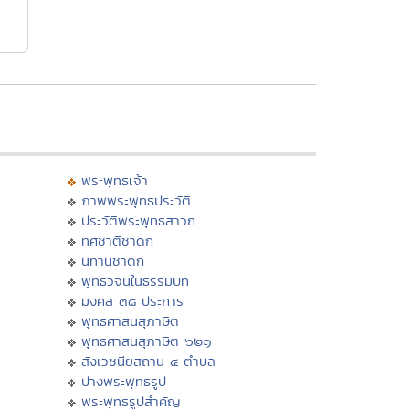
พระพุทธเจ้า
ภาพพระพุทธประวัติ
ประวัติพระพุทธสาวก
ทศชาติชาดก
นิทานชาดก
พุทธวจนในธรรมบท
มงคล ๓๘ ประการ
พุทธศาสนสุภาษิต
พุทธศาสนสุภาษิต ๖๒๑
สังเวชนียสถาน ๔ ตำบล
ปางพระพุทธรูป
พระพุทธรูปสำคัญ