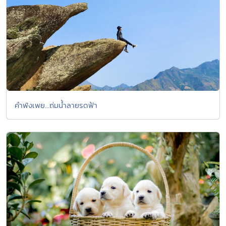
คำพังเพย...ถ่มน้ำลายรดฟ้า