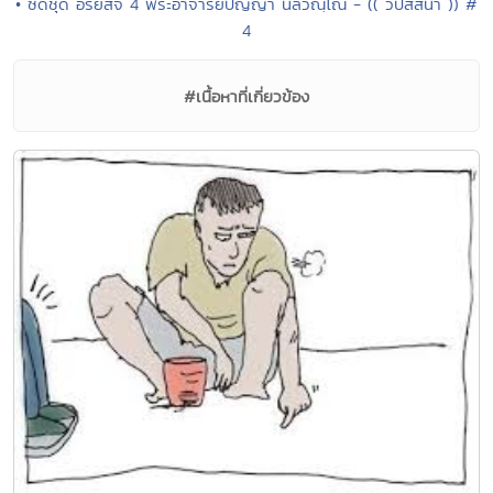
• ซีดีชุด อริยสัจ 4 พระอาจารย์ปัญญา นีลวณฺโณ - (( วิปัสสนา )) #
4
#เนื้อหาที่เกี่ยวข้อง