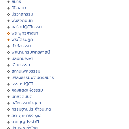
สมาธิ
วิปัสสนา
ปริวาสกรรม
ฟังสวดมนต์
คอร์สปฏิบัติธรรม
พระพุทธศาสนา
พระไตรปิฏก
หัวข้อธรรม
พจนานุกรมพุทธศาสน์
มิลินทปัญหา
เสียงธรรม
สถานีเพลงธรรมะ
เพลงธรรมะ/ดนตรีสมาธิ
ธรรมะปฏิบัติ
คลังแสงแห่งธรรม
บทสวดมนต์
หลักธรรมนำสุขฯ
กรรมฐานประจำวันเกิด
ฮีต ๑๒ คอง ๑๔
งานบุญประจำปี
ประเพณีทั่วไทย