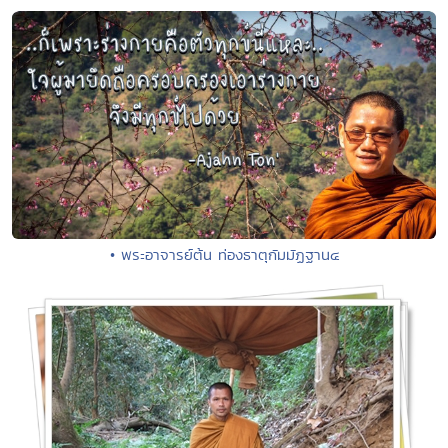
• พระอาจารย์ต้น ท่องธาตุกัมมัฏฐาน๔