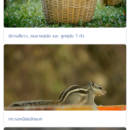
นิทานสีขาว...คนขายสุนัข และ ลูกสุนัข 7 ตัว
กระรอกน้อยนักแบก