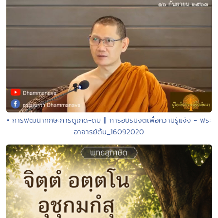
• การพัฒนาทักษะการดูเกิด-ดับ || การอบรมจิตเพื่อความรู้แจ้ง - พระ
อาจารย์ต้น_16092020