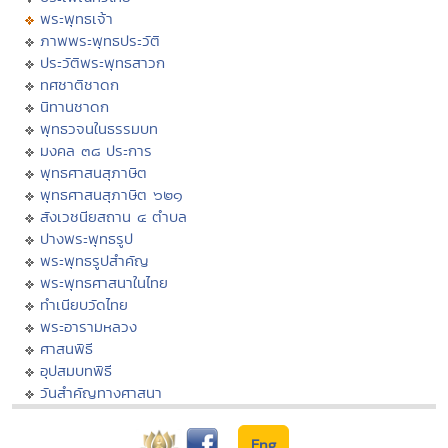
พระพุทธเจ้า
ภาพพระพุทธประวัติ
ประวัติพระพุทธสาวก
ทศชาติชาดก
นิทานชาดก
พุทธวจนในธรรมบท
มงคล ๓๘ ประการ
พุทธศาสนสุภาษิต
พุทธศาสนสุภาษิต ๖๒๑
สังเวชนียสถาน ๔ ตำบล
ปางพระพุทธรูป
พระพุทธรูปสำคัญ
พระพุทธศาสนาในไทย
ทำเนียบวัดไทย
พระอารามหลวง
ศาสนพิธี
อุปสมบทพิธี
วันสำคัญทางศาสนา
Eng