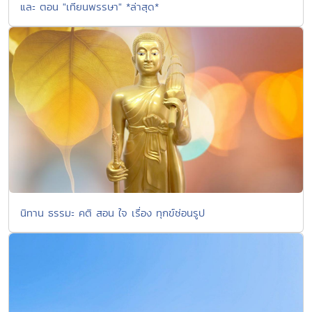
และ ตอน "เทียนพรรษา" *ล่าสุด*
นิทาน ธรรมะ คติ สอน ใจ เรื่อง ทุกข์ซ่อนรูป