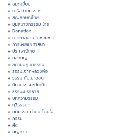
สมุดเยี่ยม
เครือข่ายธรรมะ
สัญลักษณ์ไทย
มุมสมาชิกธรรมะไทย
Donation
เทศกาลงานวัดช่วยชาติ
การเผยแผ่ศาสนา
ประเพณีไทย
บอกบุญ
สถานปฏิบัติธรรม
ธรรมะจากหลวงพ่อ
ธรรมะกับเยาวชน
นิทานธรรมะบันเทิง
ธรรมะบรรยาย
บทความธรรมะ
กวีธรรมะ
คติธรรม คำคม โดนใจ
กรรม
ศีล
บุญทาน