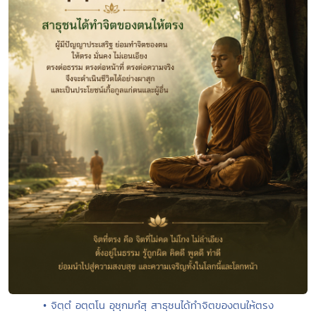
• จิตฺตํ อตฺตโน อุชุกมกํสุ สาธุชนได้ทำจิตของตนให้ตรง