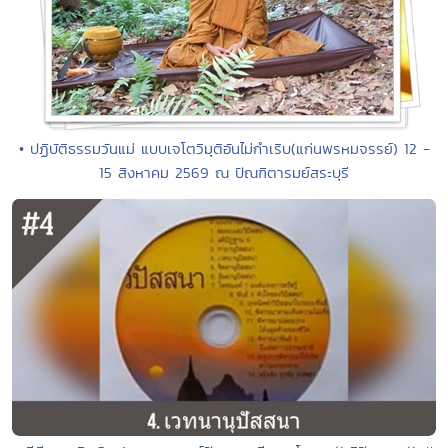
• ปฏิบัติธรรมวันแม่ แบบเจโตวิมุติอันไม่กำเริบ(แก่นพรหมจรรย์) 12 -
15 สิงหาคม 2569 ณ ปัณฑิตารมย์สระบุรี