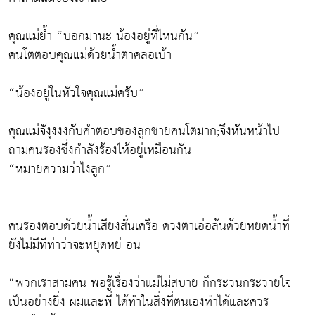
คุณแม่ย้ำ “บอกมานะ น้องอยู่ที่ไหนกัน”
คนโตตอบคุณแม่ด้วยน้ำตาคลอเบ้า
“น้องอยู่ในหัวใจคุณแม่ครับ”
คุณแม่จังุงงงกับคำตอบของลูกชายคนโตมาก;จึงหันหน้าไป
ถามคนรองซึ่งกำลังร้องไห้อยู่เหมือนกัน
“หมายความว่าไงลูก”
คนรองตอบด้วยน้ำเสียงสั่นเครือ ดวงตาเอ่อล้นด้วยหยดน้ำที่
ยังไม่มีทีท่าว่าจะหยุดหย่ อน
“พวกเราสามคน พอรู้เรื่องว่าแม่ไม่สบาย ก็กระวนกระวายใจ
เป็นอย่างยิ่ง ผมและพี่ ได้ทำในสิ่งที่ตนเองทำได้และควร