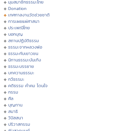
มุมสมาชิกธรรมะไทย
Donation
เทศกาลงานวัดช่วยชาติ
การเผยแผ่ศาสนา
ประเพณีไทย
บอกบุญ
สถานปฏิบัติธรรม
ธรรมะจากหลวงพ่อ
ธรรมะกับเยาวชน
นิทานธรรมะบันเทิง
ธรรมะบรรยาย
บทความธรรมะ
กวีธรรมะ
คติธรรม คำคม โดนใจ
กรรม
ศีล
บุญทาน
สมาธิ
วิปัสสนา
ปริวาสกรรม
ฟังสวดมนต์