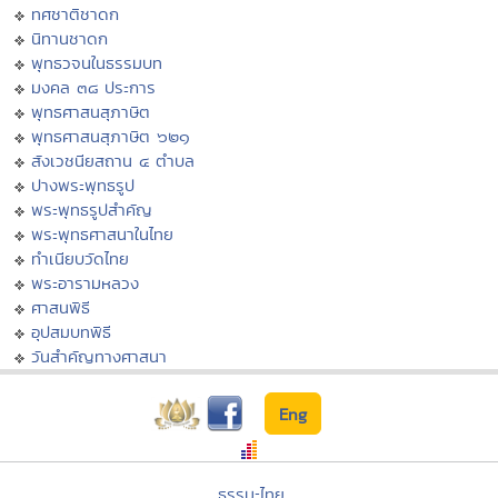
ทศชาติชาดก
นิทานชาดก
พุทธวจนในธรรมบท
มงคล ๓๘ ประการ
พุทธศาสนสุภาษิต
พุทธศาสนสุภาษิต ๖๒๑
สังเวชนียสถาน ๔ ตำบล
ปางพระพุทธรูป
พระพุทธรูปสำคัญ
พระพุทธศาสนาในไทย
ทำเนียบวัดไทย
พระอารามหลวง
ศาสนพิธี
อุปสมบทพิธี
วันสำคัญทางศาสนา
Eng
ธรรมะไทย