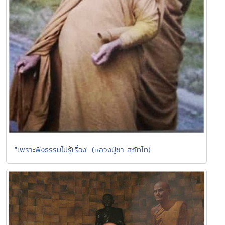
"เพราะฟังธรรมไม่รู้เรื่อง" (หลวงปู่ชา สุภัทโท)