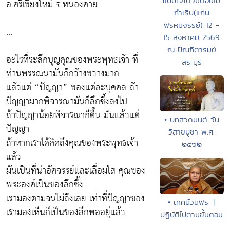
แบบเจโตวิมุติอันไม่
อ.ศรีเชียงใหม่ จ.หนองคาย
กำเริบ(แก่น
พรหมจรรย์) 12 -
...
15 สิงหาคม 2569
ณ ปัณฑิตารมย์
อะไรที่ระลึกบุญคุณของพระพุทธเจ้า ที่
สระบุรี
ท่านพรรณนามันก็กว้างขวางมาก
แล้วแต่ “ปัญญา” ของแต่ละบุคคล ถ้า
ปัญญามากพิจารณามันก็ลึกซึ้งลงไป
ถ้าปัญญาน้อยพิจารณาก็ตื้น มันแล้วแต่
• บทสวดมนต์ วัน
ปัญญา
วิสาขบูชา พ.ศ.
ถ้าหากเราได้คิดถึงคุณของพระพุทธเจ้า
๒๕๖๒
แล้ว
มันเป็นที่น่าอัศจรรย์และเลื่อมใส คุณของ
พระองค์เป็นของลึกซึ้ง
เรามองตามจนไม่ถึงเลย เท่าที่ปัญญาของ
• เทศน์วันพระ |
เรามองเห็นก็เป็นของลึกพออยู่แล้ว
ปฏิบัติไปตามขั้นตอน