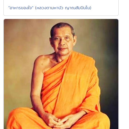
"อาหารของใจ" (หลวงตามหาบัว ญาณสัมปันโน)