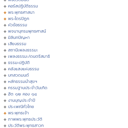
คอร์สปฏิบัติธรรม
พระพุทธศาสนา
พระไตรปิฏก
หัวข้อธรรม
พจนานุกรมพุทธศาสน์
มิลินทปัญหา
เสียงธรรม
สถานีเพลงธรรมะ
เพลงธรรมะ/ดนตรีสมาธิ
ธรรมะปฏิบัติ
คลังแสงแห่งธรรม
บทสวดมนต์
หลักธรรมนำสุขฯ
กรรมฐานประจำวันเกิด
ฮีต ๑๒ คอง ๑๔
งานบุญประจำปี
ประเพณีทั่วไทย
พระพุทธเจ้า
ภาพพระพุทธประวัติ
ประวัติพระพุทธสาวก