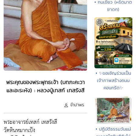
• กบเขียว (หริตมาต
ชาดก)
• ✨ขอเชิญร่วมเป็น
เจ้าภาพสร้างถนน
พระคุณของพระพุทธเจ้า (บทภะคะวา
คอนกรีต✨
และอะระหัง) : หลวงปู่เทสก์ เทสรังสี
จำปาพร
พระอาจารย์เทสก์ เทสรังสี
วัดหินหมากเป้ง
• ปฏิบัติธรรมวันแม่