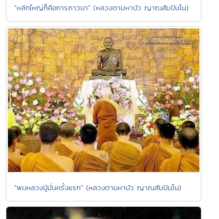
"หลักใหญ่ก็คือการภาวนา" (หลวงตามหาบัว ญาณสัมปันโน)
"พบหลวงปู่มั่นครั้งแรก" (หลวงตามหาบัว ญาณสัมปันโน)