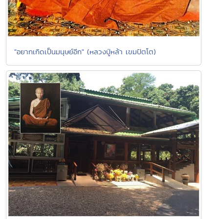
"อยากเกิดเป็นมนุษย์อีก" (หลวงปู่หล้า เขมปัตโต)