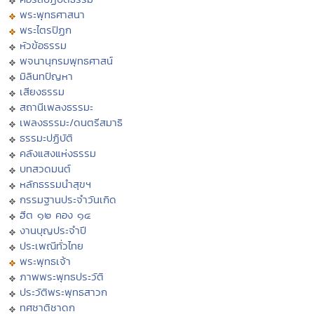
พระพุทธศาสนา
พระไตรปิฏก
หัวข้อธรรม
พจนานุกรมพุทธศาสน์
มิลินทปัญหา
เสียงธรรม
สถานีเพลงธรรมะ
เพลงธรรมะ/ดนตรีสมาธิ
ธรรมะปฏิบัติ
คลังแสงแห่งธรรม
บทสวดมนต์
หลักธรรมนำสุขฯ
กรรมฐานประจำวันเกิด
ฮีต ๑๒ คอง ๑๔
งานบุญประจำปี
ประเพณีทั่วไทย
พระพุทธเจ้า
ภาพพระพุทธประวัติ
ประวัติพระพุทธสาวก
ทศชาติชาดก