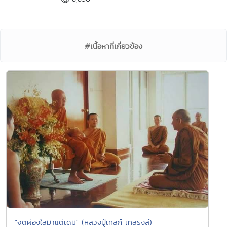
#เนื้อหาที่เกี่ยวข้อง
"จิตผ่องใสมาแต่เดิม" (หลวงปู่เทสก์ เทสรังสี)