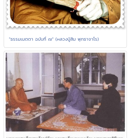
"ธรรมเมตตา ฉบับที่ ๗" (หลวงปู่สิม พุทธาจาโร)