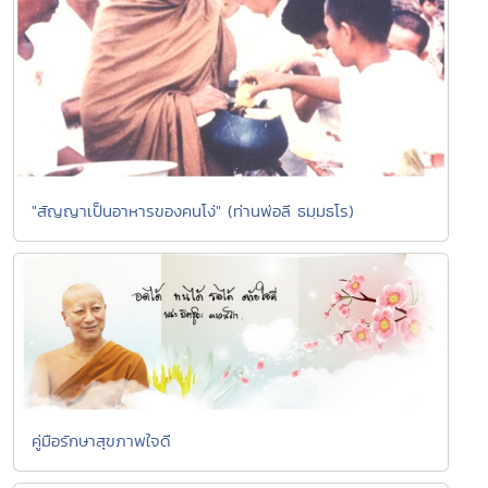
"สัญญาเป็นอาหารของคนโง่" (ท่านพ่อลี ธมฺมธโร)
คู่มือรักษาสุขภาพใจดี