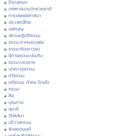
Donation
เทศกาลงานวัดช่วยชาติ
การเผยแผ่ศาสนา
ประเพณีไทย
บอกบุญ
สถานปฏิบัติธรรม
ธรรมะจากหลวงพ่อ
ธรรมะกับเยาวชน
นิทานธรรมะบันเทิง
ธรรมะบรรยาย
บทความธรรมะ
กวีธรรมะ
คติธรรม คำคม โดนใจ
กรรม
ศีล
บุญทาน
สมาธิ
วิปัสสนา
ปริวาสกรรม
ฟังสวดมนต์
คอร์สปฏิบัติธรรม