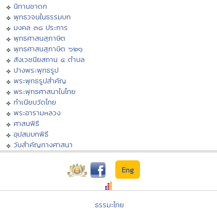
นิทานชาดก
พุทธวจนในธรรมบท
มงคล ๓๘ ประการ
พุทธศาสนสุภาษิต
พุทธศาสนสุภาษิต ๖๒๑
สังเวชนียสถาน ๔ ตำบล
ปางพระพุทธรูป
พระพุทธรูปสำคัญ
พระพุทธศาสนาในไทย
ทำเนียบวัดไทย
พระอารามหลวง
ศาสนพิธี
อุปสมบทพิธี
วันสำคัญทางศาสนา
Eng
ธรรมะไทย