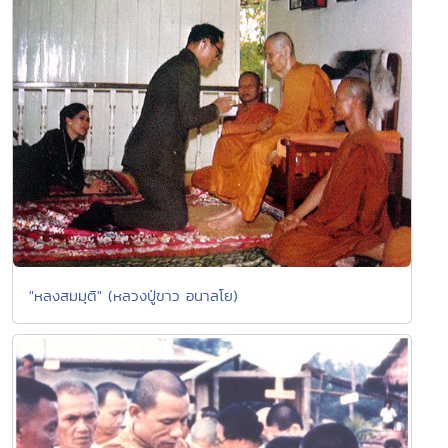
"หลงสมมุติ" (หลวงปู่ขาว อนาลโย)