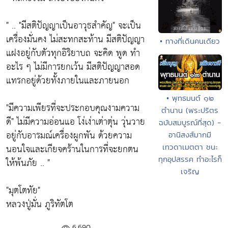
" ..
"มีสติปัญญาเป็นอาวุธสำคัญ"
จะเป็น
เครื่องมั่นคง ไม่สะทกสะท้าน มีสติปัญญา
• ทางที่เดินคนเดียว
แฝงอยู่กับตัวทุกอิริยาบถ จะคิด พูด ทำ
อะไร ๆ ไม่มีการยกเว้น มีสติปัญญาสอด
แทรกอยู่ด้วยทั้งภายในและภายนอก
• พุทธมนต์ ๑๒
"มีความเพียรที่จะประกอบคุณงามความ
ตำนาน (พระปริตร
ดี"
ไม่มีความอ่อนแอ โง่เง่าเต่าตุ่น วุ่นวาย
ฉบับสมบูรณ์ที่สุด) -
อยู่กับอารมณ์เครื่องผูกพัน ด้วยความ
อานิสงส์มากมี
นอนใจและเกียจคร้านในการที่จะยกตน
เทวดาเมตตา ชนะ
ทุกอุปสรรค ทำอะไรก็
ให้พ้นภัย .. "
เจริญ
"มุตโตทัย"
หลวงปู่มั่น ภูริทัตโต
6,690