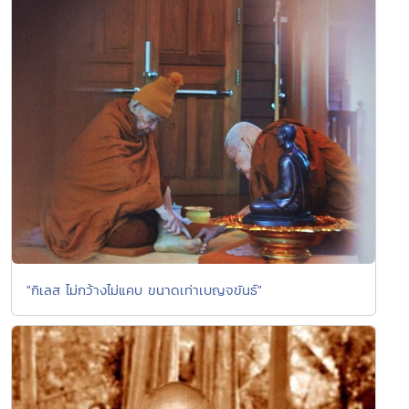
"กิเลส ไม่กว้างไม่แคบ ขนาดเท่าเบญจขันธ์"