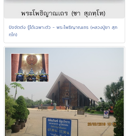
ปัจจัตตัง รู้ได้เฉพาะตัว - พระโพธิญาณเถร (หลวงปู่ชา สุภ
ทฺโท)