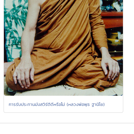
การรับประทานมังสวิรัติดีหรือไม่ (หลวงพ่อพุธ ฐานิโย)