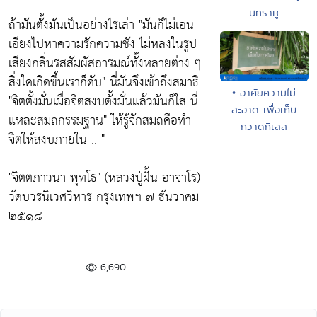
นทราหู
ถ้ามันตั้งมันเป็นอย่างไรเล่า "มันก็ไม่เอน
เอียงไปหาความรักความชัง ไม่หลงในรูป
เสียงกลิ่นรสสัมผัสอารมณ์ทั้งหลายต่าง ๆ
สิ่งใดเกิดขึ้นเราก็ดับ" นี่มันจึงเข้าถึงสมาธิ
• อาศัยความไม่
"จิตตั้งมั่นเมื่อจิตสงบตั้งมั่นแล้วมันก็ใส นี่
สะอาด เพื่อเก็บ
แหละสมถกรรมฐาน" ให้รู้จักสมถคือทำ
กวาดกิเลส
จิตให้สงบภายใน .. "
"จิตตภาวนา พุทโธ" (หลวงปู่ฝั้น อาจาโร)
วัดบวรนิเวศวิหาร กรุงเทพฯ ๗ ธันวาคม
๒๕๑๘
6,690