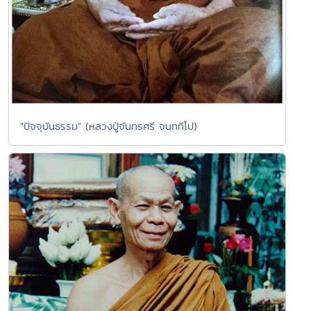
"ปัจจุบันธรรม" (หลวงปู่จันทรศรี จนฺททีโป)