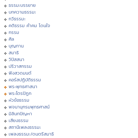
ธรรมะบรรยาย
บทความธรรมะ
กวีธรรมะ
คติธรรม คำคม โดนใจ
กรรม
ศีล
บุญทาน
สมาธิ
วิปัสสนา
ปริวาสกรรม
ฟังสวดมนต์
คอร์สปฏิบัติธรรม
พระพุทธศาสนา
พระไตรปิฏก
หัวข้อธรรม
พจนานุกรมพุทธศาสน์
มิลินทปัญหา
เสียงธรรม
สถานีเพลงธรรมะ
เพลงธรรมะ/ดนตรีสมาธิ