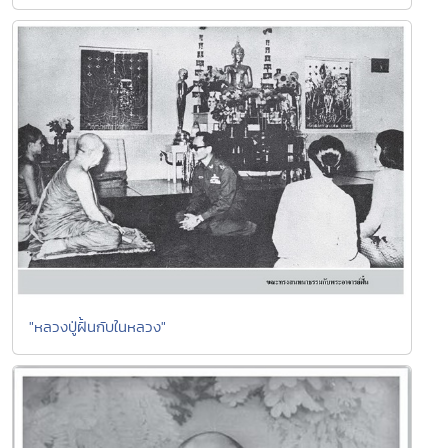
"หลวงปู่ฝั้นกับในหลวง"