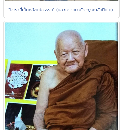
"ใจเรานี้เป็นคลังแห่งธรรม" (หลวงตามหาบัว ญาณสัมปันโน)