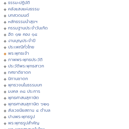
ธรรมะปฏิบัติ
คลังแสงแห่งธรรม
บทสวดมนต์
หลักธรรมนำสุขฯ
กรรมฐานประจำวันเกิด
ฮีต ๑๒ คอง ๑๔
งานบุญประจำปี
ประเพณีทั่วไทย
พระพุทธเจ้า
ภาพพระพุทธประวัติ
ประวัติพระพุทธสาวก
ทศชาติชาดก
นิทานชาดก
พุทธวจนในธรรมบท
มงคล ๓๘ ประการ
พุทธศาสนสุภาษิต
พุทธศาสนสุภาษิต ๖๒๑
สังเวชนียสถาน ๔ ตำบล
ปางพระพุทธรูป
พระพุทธรูปสำคัญ