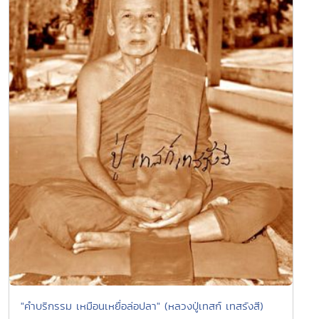
"คำบริกรรม เหมือนเหยื่อล่อปลา" (หลวงปู่เทสก์ เทสรังสี)