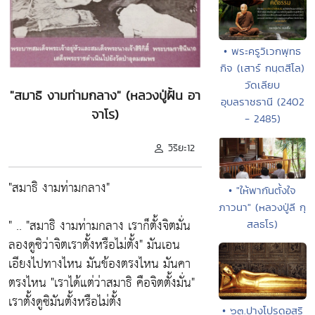
• พระครูวิเวกพุทธ
กิจ (เสาร์ กนฺตสีโล)
วัดเลียบ
"สมาธิ งามท่ามกลาง" (หลวงปู่ฝั้น อา
อุบลราชธานี (2402
จาโร)
- 2485)
วิริยะ12
"สมาธิ งามท่ามกลาง"
• "ให้พากันตั้งใจ
ภาวนา" (หลวงปู่ลี กุ
" .. "สมาธิ งามท่ามกลาง เราก็ตั้งจิตมั่น
สลธโร)
ลองดูซิว่าจิตเราตั้งหรือไม่ตั้ง" มันเอน
เอียงไปทางไหน มันข้องตรงไหน มันคา
ตรงไหน "เราได้แต่ว่าสมาธิ คือจิตตั้งมั่น"
เราตั้งดูซิมันตั้งหรือไม่ตั้ง
• ๖๓.ปางโปรดอสุริ