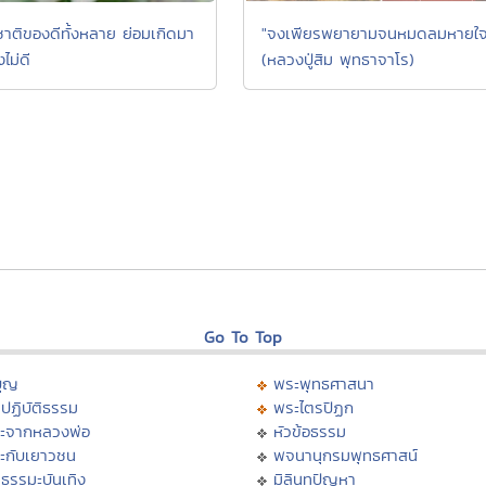
าติของดีทั้งหลาย ย่อมเกิดมา
"จงเพียรพยายามจนหมดลมหายใจ
ไม่ดี
(หลวงปู่สิม พุทธาจาโร)
Go To Top
บุญ
พระพุทธศาสนา
ปฏิบัติธรรม
พระไตรปิฏก
ะจากหลวงพ่อ
หัวข้อธรรม
ะกับเยาวชน
พจนานุกรมพุทธศาสน์
ธรรมะบันเทิง
มิลินทปัญหา