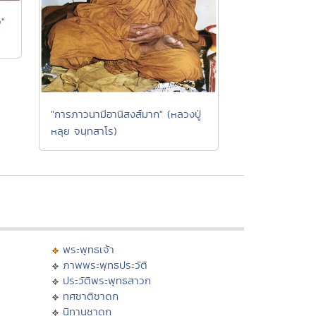
"
"การภาวนามีอานิสงส์มาก" (หลวงปู่
หลุย จนฺทสาโร)
พระพุทธเจ้า
ภาพพระพุทธประวัติ
ประวัติพระพุทธสาวก
ทศชาติชาดก
นิทานชาดก