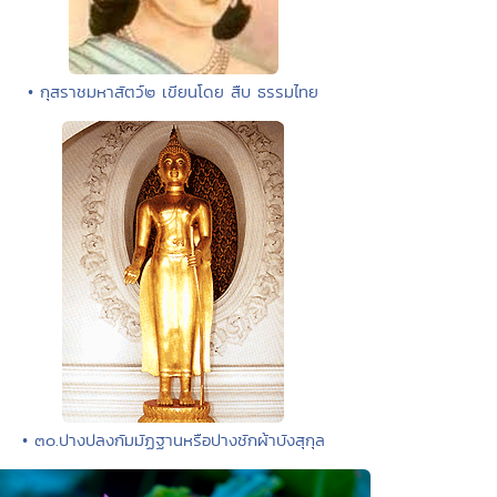
• กุสราชมหาสัตว์๒ เขียนโดย สืบ ธรรมไทย
• ๓๐.ปางปลงกัมมัฏฐานหรือปางชักผ้าบังสุกุล