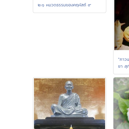
๒.๑ หมวดธรรมของคฤหัสถ์ ๙
"ภาวนา
ชา สุภ