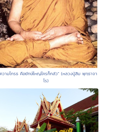
"ความโกรธ คือยักษ์ใหญ่ใครก็กลัว" (หลวงปู่สิม พุทฺธาจา
โร)