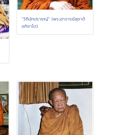
"วิถีนักปราชญ์" (พระอาจารย์สุชาติ
อภิชาโต)