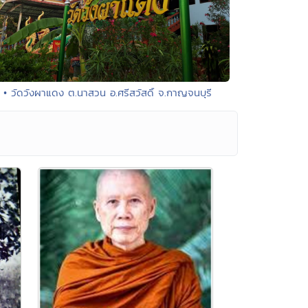
• วัดวังผาแดง ต.นาสวน อ.ศรีสวัสดิ์ จ.กาญจนบุรี