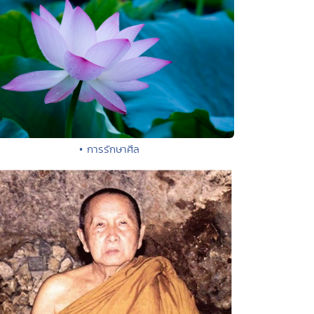
• การรักษาศีล