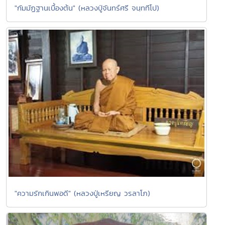
"กัมมัฏฐานเบื้องต้น" (หลวงปู่จันทร์ศรี จนฺททีโป)
"ความรักเกินพอดี" (หลวงปู่เหรียญ วรลาโภ)