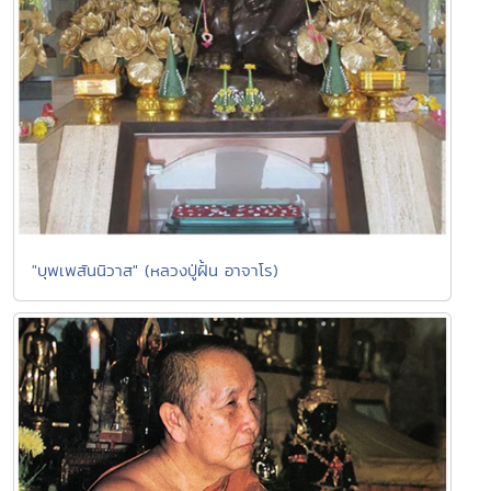
"บุพเพสันนิวาส" (หลวงปู่ฝั้น อาจาโร)