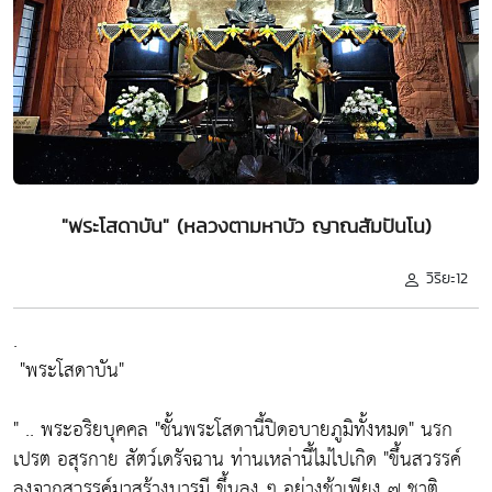
"พระโสดาบัน" (หลวงตามหาบัว ญาณสัมปันโน)
วิริยะ12
.
"พระโสดาบัน"
" .. พระอริยบุคคล
"ชั้นพระโสดานี้ปิดอบายภูมิทั้งหมด"
นรก
เปรต อสุรกาย สัตว์เดรัจฉาน ท่านเหล่านี้ไม่ไปเกิด
"ขึ้นสวรรค์
ลงจากสวรรค์มาสร้างบารมี ขึ้นลง ๆ อย่างช้าเพียง ๗ ชาติ