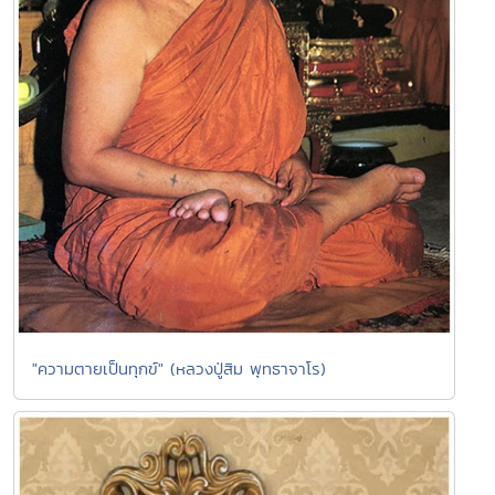
"ความตายเป็นทุกข์" (หลวงปู่สิม พุทธาจาโร)