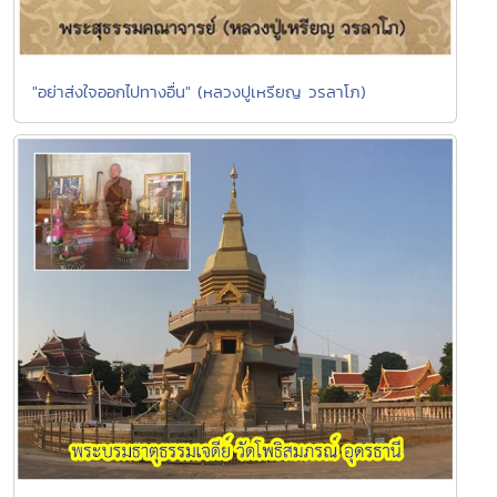
"อย่าส่งใจออกไปทางอื่น" (หลวงปูเหรียญ วรลาโภ)