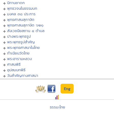
นิทานชาดก
พุทธวจนในธรรมบท
มงคล ๓๘ ประการ
พุทธศาสนสุภาษิต
พุทธศาสนสุภาษิต ๖๒๑
สังเวชนียสถาน ๔ ตำบล
ปางพระพุทธรูป
พระพุทธรูปสำคัญ
พระพุทธศาสนาในไทย
ทำเนียบวัดไทย
พระอารามหลวง
ศาสนพิธี
อุปสมบทพิธี
วันสำคัญทางศาสนา
Eng
ธรรมะไทย