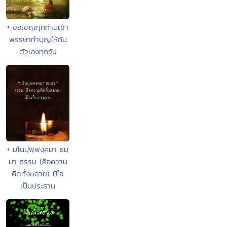
• ขอเชิญทุกท่านเข้า
พรรษาทำบุญให้กับ
ตัวเองทุกวัน
• มโนปุพฺพงฺคมา ธมฺ
มา ธรรม (คือความ
คิดทั้งหลาย) มีใจ
เป็นประธาน