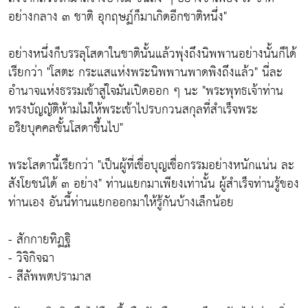
อย่างกลาง ๓ ชาติ อุกฤษฏ์ก็มาเกิดอีกชาติหนึ่ง"
อย่างหนึ่งก็บรรลุโสดาในชาตินั้นแล้วพุ่งถึงนิพพานอย่างนั้นก็ได้
เรียกว่า
"โสตะ กระแสแห่งพระนิพพานพาดพิงถึงแล้ว"
นี่ละ
อำนาจแห่งธรรมเข้าสู่ใจมันเปิดออก ๆ นะ
"พระพุทธเจ้าท่าน
ทรงบัญญัติห้ามไม่ให้พระเข้าไปรบกวนสกุลที่สำเร็จพระ
อริยบุคคลขั้นโสดาขึ้นไป"
พระโสดานี้เรียกว่า
"เป็นผู้ที่เชื่อบุญเชื่อกรรมอย่างหนักแน่น ละ
สังโยชน์ได้ ๓ อย่าง"
ท่านแยกมาเพียงเท่านั้น ผู้สำเร็จท่านรู้ของ
ท่านเอง อันนี้ท่านแยกออกมาให้รู้กันบ้างเล็กน้อย
- สักกายทิฏฐิ
- วิจิกิจฉา
- สีลัพพตปรามาส