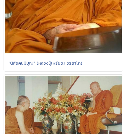
"นิสัยคนมีบุญ" (หลวงปู่เหรียญ วรลาโภ)