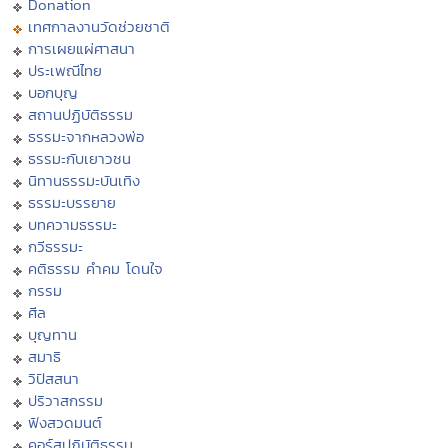
Donation
เทศกาลงานวัดช่วยชาติ
การเผยแผ่ศาสนา
ประเพณีไทย
บอกบุญ
สถานปฏิบัติธรรม
ธรรมะจากหลวงพ่อ
ธรรมะกับเยาวชน
นิทานธรรมะบันเทิง
ธรรมะบรรยาย
บทความธรรมะ
กวีธรรมะ
คติธรรม คำคม โดนใจ
กรรม
ศีล
บุญทาน
สมาธิ
วิปัสสนา
ปริวาสกรรม
ฟังสวดมนต์
คอร์สปฏิบัติธรรม