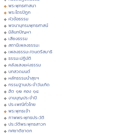
พระพุทธศาสนา
พระไตรปิฏก
หัวข้อธรรม
พจนานุกรมพุทธศาสน์
มิลินทปัญหา
เสียงธรรม
สถานีเพลงธรรมะ
เพลงธรรมะ/ดนตรีสมาธิ
ธรรมะปฏิบัติ
คลังแสงแห่งธรรม
บทสวดมนต์
หลักธรรมนำสุขฯ
กรรมฐานประจำวันเกิด
ฮีต ๑๒ คอง ๑๔
งานบุญประจำปี
ประเพณีทั่วไทย
พระพุทธเจ้า
ภาพพระพุทธประวัติ
ประวัติพระพุทธสาวก
ทศชาติชาดก