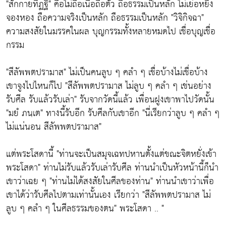
"สักกายทิฏฐิ"
คือไม่ถือเนื้อถือตัว ถือธรรมเป็นหลัก ไม่เย่อหยิ่ง
จองหอง ถือความจริงเป็นหลัก ถือธรรมเป็นหลัก
"วิจิกิจฉา"
ความสงสัยในมรรคในผล บุญกรรมทั้งหลายหมดไป เชื่อบุญเชื่อ
กรรม
"สีลัพพตปรามาส"
ไม่เป็นคนลูบ ๆ คลำ ๆ เชื่อบ้างไม่เชื่อบ้าง
เขาจูงไปไหนก็ไป
"สีลัพพตปรามาส ไม่ลูบ ๆ คลำ ๆ เช่นอย่าง
รับศีล รับแล้วรับเล่า"
รับจากวัดนี้แล้ว เพื่อนฝูงเขาพาไปวัดนั้น
"มยํ ภนฺเต"
ทางนี้รับอีก รับศีลกับเขาอีก
"นี่เรียกว่าลูบ ๆ คลำ ๆ
ไม่แน่นอน สีลัพพตปรามาส"
แต่พระโสดานี้
"ท่านจะเป็นสมุจเฉทปหานตั้งแต่ขณะจิตหยั่งเข้า
พระโสดา"
ท่านไม่รับแล้วรับเล่ารับศีล ท่านนำเป็นหัวหน้านี้ก็นำ
เขาว่าเฉย ๆ
"ท่านไม่ได้สงสัยในศีลของท่าน"
ท่านนำเขาว่าเพื่อ
เขาได้ว่ารับศีลไปตามเท่านั้นเอง เรียกว่า
"สีลัพพตปรามาส ไม่
ลูบ ๆ คลำ ๆ ในศีลธรรมของตน"
พระโสดา .. "